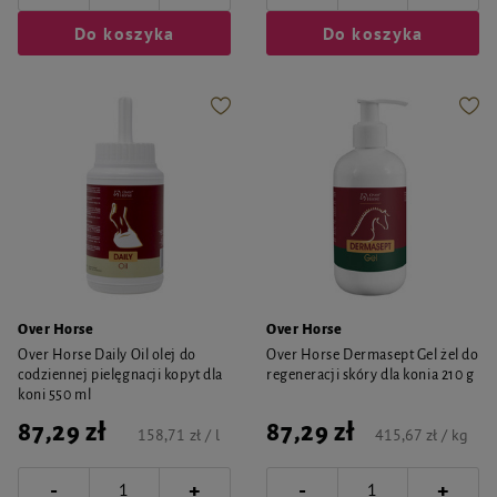
Do koszyka
Do koszyka
Over Horse
Over Horse
Over Horse Daily Oil olej do
Over Horse Dermasept Gel żel do
codziennej pielęgnacji kopyt dla
regeneracji skóry dla konia 210 g
koni 550 ml
87,29 zł
87,29 zł
158,71 zł / l
415,67 zł / kg
-
-
+
+