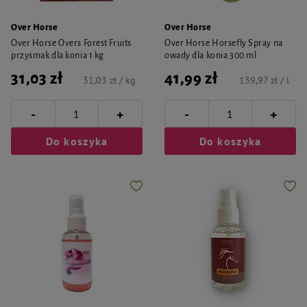
Over Horse
Over Horse
Over Horse Overs Forest Fruits
Over Horse Horsefly Spray na
przysmak dla konia 1 kg
owady dla konia 300 ml
31,03 zł
41,99 zł
31,03 zł / kg
139,97 zł / l
-
-
+
+
Do koszyka
Do koszyka