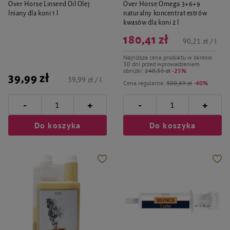
Over Horse Linseed Oil Olej
Over Horse Omega 3+6+9
lniany dla koni 1 l
naturalny koncentrat estrów
kwasów dla koni 2 l
180,41 zł
90,21 zł / l
Najniższa cena produktu w okresie
30 dni przed wprowadzeniem
obniżki:
240,55 zł
-25%
39,99 zł
39,99 zł / l
Cena regularna:
300,69 zł
-40%
-
-
+
+
Do koszyka
Do koszyka