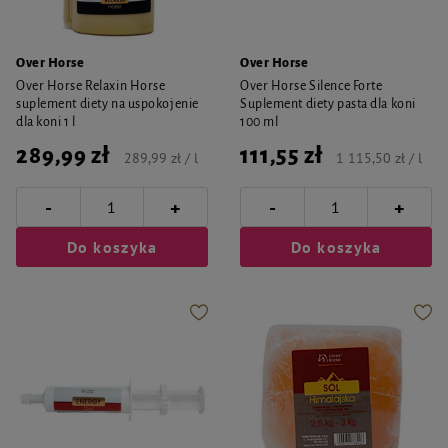
Over Horse
Over Horse
Over Horse Relaxin Horse
Over Horse Silence Forte
suplement diety na uspokojenie
Suplement diety pasta dla koni
dla koni 1 l
100 ml
289,99 zł
111,55 zł
289,99 zł / l
1 115,50 zł / l
-
-
+
+
Do koszyka
Do koszyka