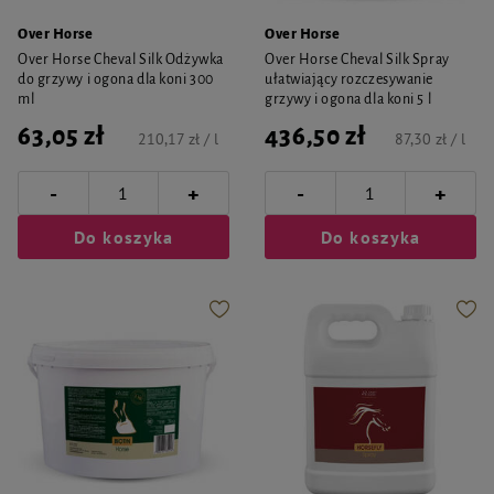
Over Horse
Over Horse
Over Horse Cheval Silk Odżywka
Over Horse Cheval Silk Spray
do grzywy i ogona dla koni 300
ułatwiający rozczesywanie
ml
grzywy i ogona dla koni 5 l
63,05 zł
436,50 zł
210,17 zł / l
87,30 zł / l
-
-
+
+
Do koszyka
Do koszyka