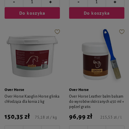
-
-
+
+
Do koszyka
Do koszyka
Over Horse
Over Horse
Over Horse Kaoglin Horse glinka
Over Horse Leather balm balsam
chłodząca dla konia 2 kg
do wyrobów skórzanych 450 ml +
pędzel gratis
150,35 zł
96,99 zł
75,18 zł / kg
215,53 zł / l