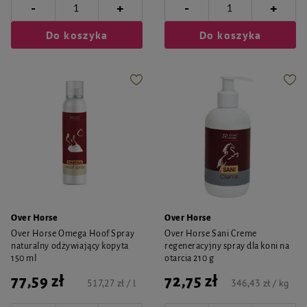
-
-
+
+
Do koszyka
Do koszyka
Over Horse
Over Horse
Over Horse Omega Hoof Spray
Over Horse Sani Creme
naturalny odżywiający kopyta
regeneracyjny spray dla koni na
150 ml
otarcia 210 g
77,59 zł
72,75 zł
517,27 zł / l
346,43 zł / kg