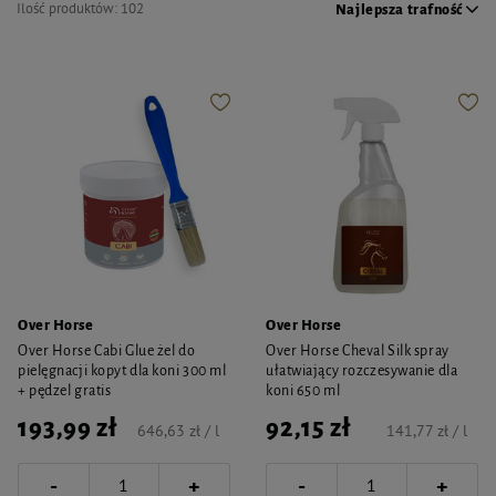
Ilość produktów:
102
Najlepsza trafność
Over Horse
Over Horse
Over Horse Cabi Glue żel do
Over Horse Cheval Silk spray
pielęgnacji kopyt dla koni 300 ml
ułatwiający rozczesywanie dla
+ pędzel gratis
koni 650 ml
193,99 zł
92,15 zł
646,63 zł / l
141,77 zł / l
-
-
+
+