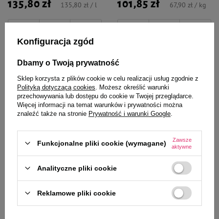
135,80 zł
101,85 zł
135,80 zł / l
67,90 zł / kg
-
-
+
+
Konfiguracja zgód
Do koszyka
Do koszyka
Dbamy o Twoją prywatność
Sklep korzysta z plików cookie w celu realizacji usług zgodnie z
W PROMOCJI
Polityką dotyczącą cookies
. Możesz określić warunki
przechowywania lub dostępu do cookie w Twojej przeglądarce.
Więcej informacji na temat warunków i prywatności można
znaleźć także na stronie
Prywatność i warunki Google
.
Zawsze
Funkcjonalne pliki cookie (wymagane)
aktywne
Analityczne pliki cookie
Over Horse
Over Horse
Over Horse Electro Horse
Over Horse Electro Liquid Płyn
Reklamowe pliki cookie
Rozpuszczalne elektrolity w
suplement wyrównujący
proszku suplement dla koni 7,5
elektrolity dla koni 1 l
kg