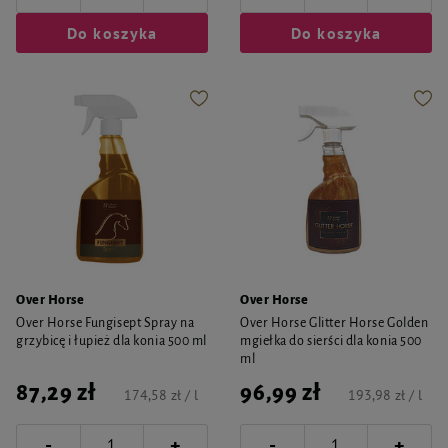
Do koszyka
Do koszyka
Over Horse
Over Horse
Over Horse Fungisept Spray na
Over Horse Glitter Horse Golden
grzybicę i łupież dla konia 500 ml
mgiełka do sierści dla konia 500
ml
87,29 zł
96,99 zł
174,58 zł / l
193,98 zł / l
-
-
+
+