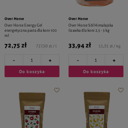
Over Horse
Over Horse
Over Horse Energy Gel
Over Horse Sól Himalajska
energetyczna pasta dla koni 100
lizawka dla koni 2,5 - 3 kg
ml
72,75 zł
33,94 zł
727,50 zł / l
11,31 zł / kg
-
-
+
+
Do koszyka
Do koszyka