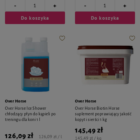
-
-
+
+
Do koszyka
Do koszyka
Over Horse
Over Horse
Over Horse Ice Shower
Over Horse Biotin Horse
chłodzący płyn do kąpieli po
suplement poprawiający jakość
treningu dla koni 1 l
kopyt i sierści 1 kg
145,49 zł
126,09 zł
126,09 zł / l
145,49 zł / kg