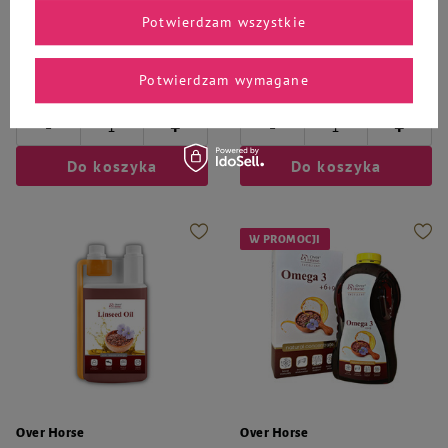
Potwierdzam wszystkie
349,20 zł
0,05 zł / g
Najniższa cena z 30 dni przed
101,85 zł
101,85 zł / l
Potwierdzam wymagane
obniżką
436,50 zł
-20%
-
-
+
+
Do koszyka
Do koszyka
W PROMOCJI
Over Horse
Over Horse