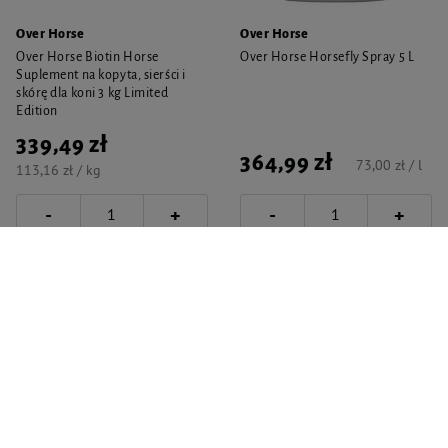
Over Horse
Over Horse
Over Horse Biotin Horse
Over Horse Horsefly Spray 5 L
Suplement na kopyta, sierści i
skórę dla koni 3 kg Limited
Edition
339,49 zł
364,99 zł
73,00 zł / l
113,16 zł / kg
-
-
+
+
Do koszyka
Do koszyka