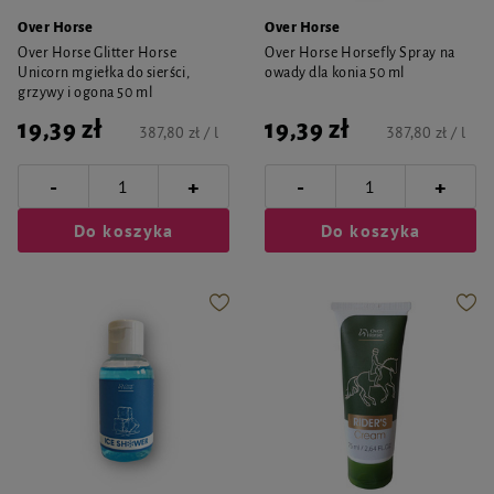
Over Horse
Over Horse
Over Horse Glitter Horse
Over Horse Horsefly Spray na
Unicorn mgiełka do sierści,
owady dla konia 50 ml
grzywy i ogona 50 ml
19,39 zł
19,39 zł
387,80 zł / l
387,80 zł / l
-
-
+
+
Do koszyka
Do koszyka