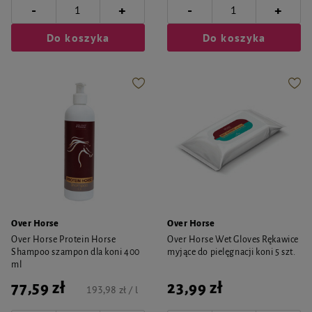
-
-
+
+
Do koszyka
Do koszyka
Over Horse
Over Horse
Over Horse Protein Horse
Over Horse Wet Gloves Rękawice
Shampoo szampon dla koni 400
myjące do pielęgnacji koni 5 szt.
ml
77,59 zł
23,99 zł
193,98 zł / l