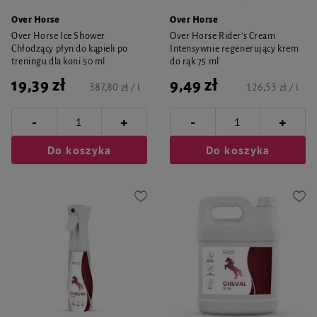
Over Horse
Over Horse
Over Horse Ice Shower
Over Horse Rider’s Cream
Chłodzący płyn do kąpieli po
Intensywnie regenerujący krem
treningu dla koni 50 ml
do rąk 75 ml
19,39 zł
9,49 zł
387,80 zł / l
126,53 zł / l
-
-
+
+
Do koszyka
Do koszyka