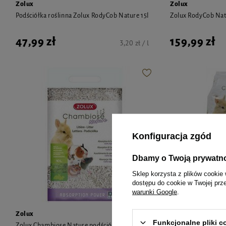
Zolux
Zolux
Podściółka roślinna Zolux RodyCob Nature 15l
Zolux RodyCob Natu
47,99 zł
159,99 zł
3,20 zł / l
Konfiguracja zgód
Dbamy o Twoją prywatn
Sklep korzysta z plików cookie 
dostępu do cookie w Twojej prz
warunki Google
.
Zolux
Zolux
Funkcjonalne pliki 
Zolux Chambiose Nature podściółka roślinna
Zolux Chambiose Na