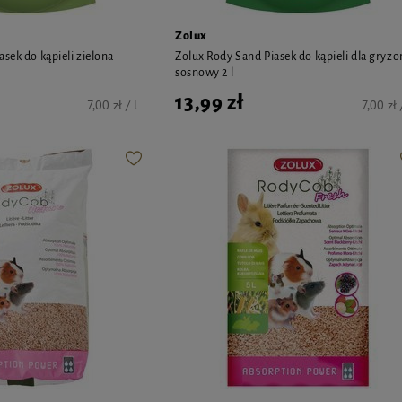
Zolux
sek do kąpieli zielona
Zolux Rody Sand Piasek do kąpieli dla gryzo
sosnowy 2 l
13,99 zł
7,00 zł / l
7,00 zł 