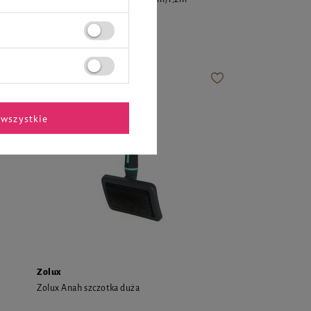
seledynowy
38,99 zł
wszystkie
Zolux
Zolux Anah szczotka duża