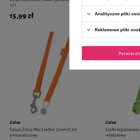
10 l
dla gryzoni 30 l
Analityczne pliki coo
15,99 zł
39,99 zł
1,60 zł / l
Reklamowe pliki coo
Potwierd
Zolux
Zolux
Smycz Zolux Mac Leather 25mm/1,2m
Szelki regulowane
pomarańczowy
seledynowy