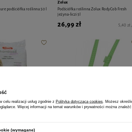
Zolux
re podściółka roślinna 50 l
Podściółka roślinna Zolux RodyCob Fresh
jeżyna-liczi 5l
26,99 zł
5,40 zł 
ość
w celu realizacji usług zgodnie z
Polityką dotyczącą cookies
. Możesz określi
eglądarce. Więcej informacji na temat warunków i prywatności można znaleźć
Zolux
cookie (wymagane)
ture podściółka roślinna
Smycz Zolux Mac Leather 15mm/1,2m