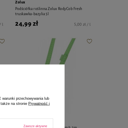
Zolux
Podściółka roślinna Zolux RodyCob Fresh
truskawka-bazylia 5l
24,99 zł
/ l
5,00 zł / l
ć warunki przechowywania lub
 także na stronie
Prywatność i
Zolux
Zawsze aktywne
Smycz Zolux Mac Leather 25mm/1,2m