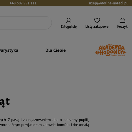
+48 607 551 111
sklep@dolina-noteci.pl
Zaloguj się
Listy zakupowe
Koszyk
arystyka
Dla Ciebie
ąt
ych. Z pasją i zaangażowaniem dba o potrzeby pupili,
zworonożnym przyjaciołom zdrowie, komfort i doskonałą