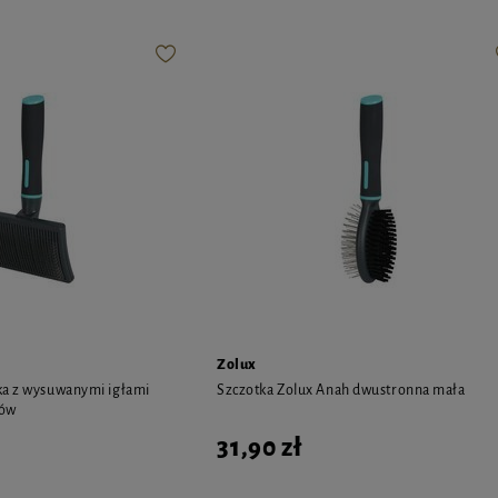
Zolux
ka z wysuwanymi igłami
Szczotka Zolux Anah dwustronna mała
tów
31,90 zł