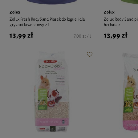
Zolux
Zolux
Zolux Fresh RodySand Piasek do kąpieli dla
Zolux Rody Sand pia
gryzoni lawendowy 2 l
herbata 2 l
13,99 zł
13,99 zł
7,00 zł / l