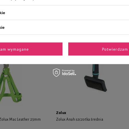
seledynowy
kie
27,99 zł
1,33 zł / l
kie
zam wymagane
Potwierdzam 
Zolux
 Zolux Mac Leather 25mm
Zolux Anah szczotka średnia