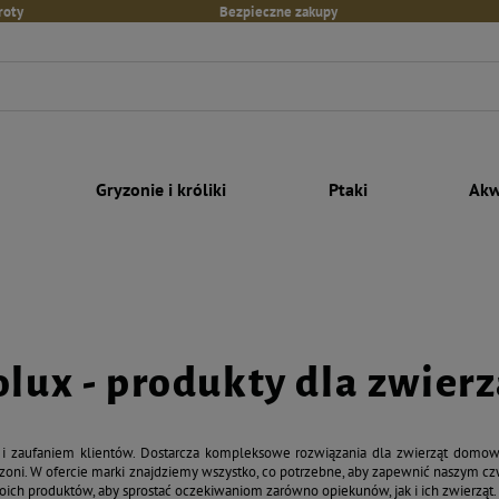
roty
Bezpieczne zakupy
Gryzonie i króliki
Ptaki
Akw
olux - produkty dla zwierz
 i zaufaniem klientów. Dostarcza kompleksowe rozwiązania dla zwierząt domow
yzoni. W ofercie marki znajdziemy wszystko, co potrzebne, aby zapewnić naszym c
ich produktów, aby sprostać oczekiwaniom zarówno opiekunów, jak i ich zwierząt.