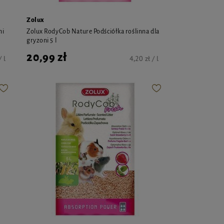
Zolux
ni
Zolux RodyCob Nature Podściółka roślinna dla
gryzoni 5 l
20,99 zł
/ l
4,20 zł / l