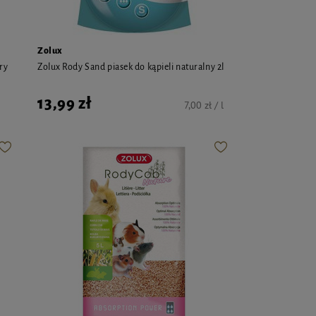
Zolux
ry
Zolux Rody Sand piasek do kąpieli naturalny 2l
13,99 zł
7,00 zł / l