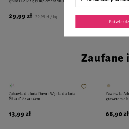
Dolfos Dolvit lęgi suplement dla gołębi 1 kg
Over Zoo Soft 
pielęgnacji dl
29,99 zł
22,99 zł
29,99 zł / kg
Potwierd
Zaufane 
Zabawka dla kota Duvo+ Wędka dla kota
Zawieszka Adr
Piłka+Piórka 46cm
grawerem dla 
13,99 zł
68,90 zł