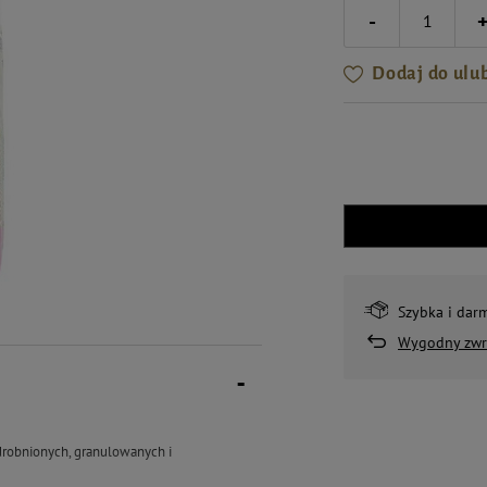
-
Dodaj do ulu
Szybka i dar
Wygodny zwr
drobnionych, granulowanych i