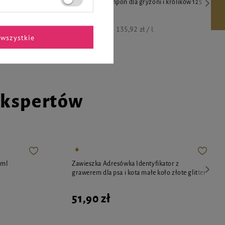
ta - mysz
Over Zoo Szampon dla gryzoni i królików 125
ml
16,99 zł
135,92 zł / l
wszystkie
ekspertów
 ml
Zawieszka Adresówka Identyfikator z
grawerem dla psa i kota małe koło złote glitter
51,90 zł