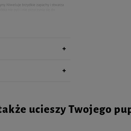
yny. Niweluje brzydkie zapachy i stwarza
ółka nie pyli i nie przyczynia się do
ająca się na kompost.
nie wchłania więcej płynów i zapachów.
także ucieszy Twojego pu