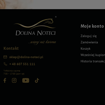
Moje konto
Zaloguj się
Zamówienia
Kontakt
Koszyk
Wcześniej kupio
sklep@dolina-noteci.pl
Historia transakc
+ 48 607 551 111
*Infolinia czynna
7:00 – 17:00 (pon–pt)