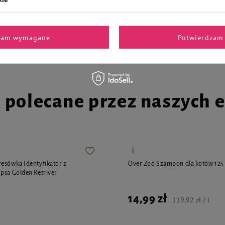
Skin Gel Żel nawilżający do
Dingo świąteczna zabawka dla ko
a psów i kotów 50 ml
"Mikołaj"
10,99 zł
459,80 zł / l
zam wymagane
Potwierdzam 
i polecane przez naszych 
esówka Identyfikator z
Over Zoo Szampon dla kotów 125
psa Golden Retriver
14,99 zł
119,92 zł / l