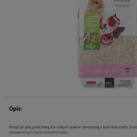
Opis:
RodyCob jest podściółką dla małych ssaków stworzoną z kolb kukurydzy (roz
pozbawionych kurzu środków kolb).