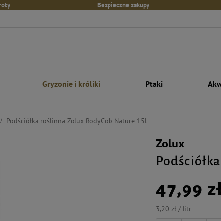
roty
Bezpieczne zakupy
Gryzonie i króliki
Ptaki
Akw
Podściółka roślinna Zolux RodyCob Nature 15l
Zolux
Podściółka
47,99 z
3,20 zł / litr