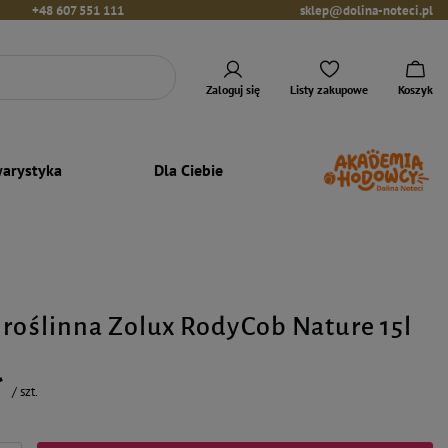
+48 607 551 111
sklep@dolina-noteci.pl
Zaloguj się
Listy zakupowe
Koszyk
arystyka
Dla Ciebie
 roślinna Zolux RodyCob Nature 15l
ł
/
szt.