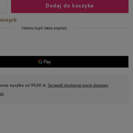
Dodaj do koszyka
+
bionych
Możesz kupić także poprzez:
mowa wysyłka od 99,00 zł.
Sprawdź dostępne opcje dostawy
ot