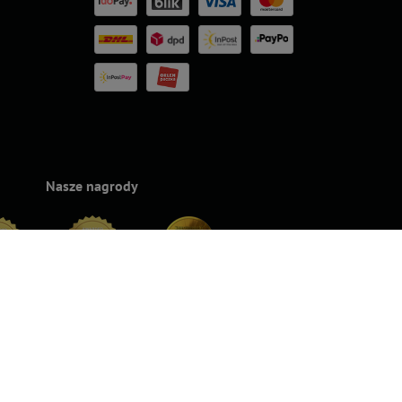
Nasze nagrody
rands
Superbrands
Konsumencki
Konsumencki
Top For D
24
2023
Lider Jakości
Lider Jakości
2023
2022 – Złoto
2022 – Srebro