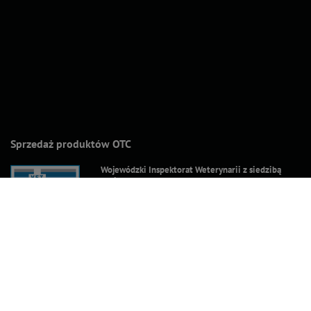
Sprzedaż produktów OTC
Wojewódzki Inspektorat Weterynarii z siedzibą
w Siedlcach
ul. Kazimierzowska 29
08-110 Siedlce