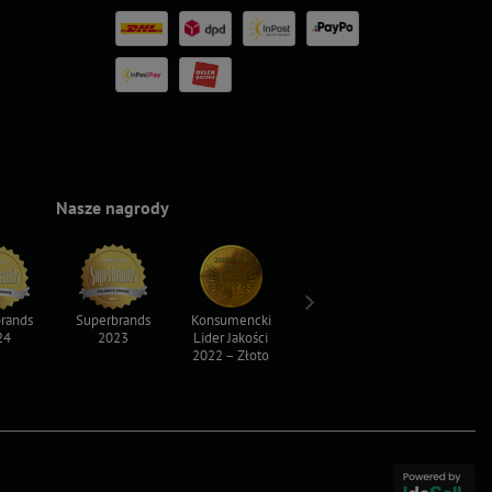
Nasze nagrody
rands
Superbrands
Konsumencki
Konsumencki
Top For D
24
2023
Lider Jakości
Lider Jakości
2023
2022 – Złoto
2022 – Srebro