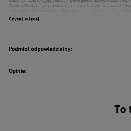
siarką organiczną, sprzyjającą lepszej higienie podszerstka. Najwyższa jakoś
Piasek jest bardzo chłonny, dodatkowo eliminuje kurz, pochłania zapachy (na
czyści podszerstek, pozwalając uniknąć chorób skóry. Piasek przyjemny w doty
idealna dla utrzymania miękkiej i błyszczącej sierści. Nie podrażnia skóry zw
Czytaj więcej
Podmiot odpowiedzialny:
Opinie:
To 