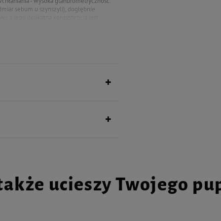
ć wchłaniania - wysoka glanurometryczność.
dmiar sebum u szynszyli), dogłębnie
ku a jego delikatna konsystencja jest
ierzątka. Piasek niearomatyzowany
także ucieszy Twojego pu