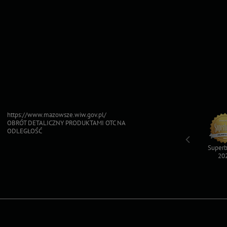
https://www.mazowsze.wiw.gov.pl/
OBRÓT DETALICZNY PRODUKTAMI OTC NA
ODLEGŁOŚĆ
Top For Dog
Sfinksy 2023
Sfinksy 2022
Superb
2023
20