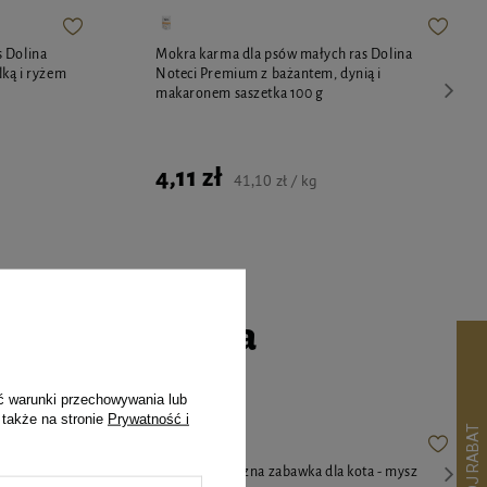
 Dolina
Mokra karma dla psów małych ras Dolina
lką i ryżem
Noteci Premium z bażantem, dynią i
makaronem saszetka 100 g
4,11 zł
41,10 zł / kg
go czworonoga
ć warunki przechowywania lub
 także na stronie
Prywatność i
rólików 125
Dingo świąteczna zabawka dla kota - mysz