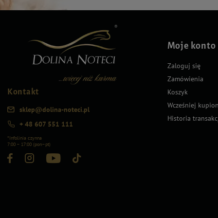
Moje konto
Zaloguj się
Zamówienia
Kontakt
Koszyk
Wcześniej kupio
sklep@dolina-noteci.pl
Historia transakc
+ 48 607 551 111
*Infolinia czynna
7:00 – 17:00 (pon–pt)