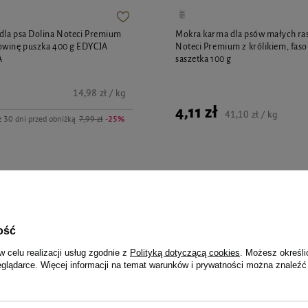
dla psa Dolina Noteci Premium
Mokra karma dla psów małych ras
owinę puszka 400 g EDYCJA
Noteci Premium z królikiem, faso
A
saszetka 100 g
14,98 zł / kg
4,11 zł
41,10 zł / kg
z 30 dni przed obniżką
7,99 zł
-25%
jalnie dla Ciebie i Twoje
ość
w celu realizacji usług zgodnie z
Polityką dotyczącą cookies
. Możesz określi
eglądarce. Więcej informacji na temat warunków i prywatności można znaleźć
maskotka w piłce zabawka
Over Zoo Szampon dla gryzoni i k