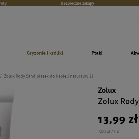
roty
Bezpieczne zakupy
Gryzonie i króliki
Ptaki
Akw
Zolux Rody Sand piasek do kąpieli naturalny 2l
Zolux
Zolux Rody 
13,99 zł
7,00 zł / litr