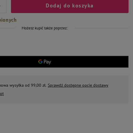
Dodaj do koszyka
+
bionych
Możesz kupić także poprzez:
mowa wysyłka od 99,00 zł.
Sprawdź dostępne opcje dostawy
ot