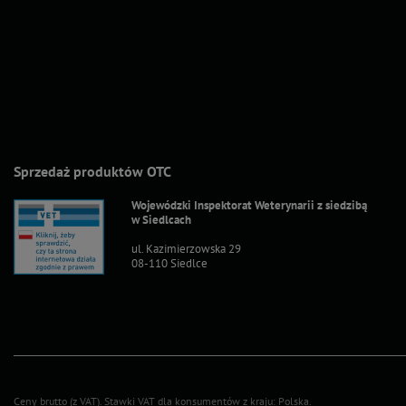
Sprzedaż produktów OTC
Wojewódzki Inspektorat Weterynarii z siedzibą
w Siedlcach
ul. Kazimierzowska 29
08-110 Siedlce
Ceny brutto (z VAT).
Stawki VAT dla konsumentów z kraju:
Polska
.