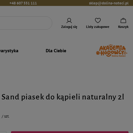
+48 607 551 111
sklep@dolina-noteci.pl
Zaloguj się
Listy zakupowe
Koszyk
arystyka
Dla Ciebie
Sand piasek do kąpieli naturalny 2l
/
szt.