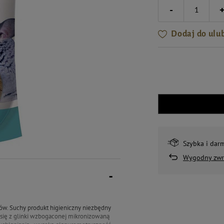
-
Dodaj do ulu
Szybka i dar
Wygodny zwr
zków. Suchy produkt higieniczny niezbędny
a się z glinki wzbogaconej mikronizowaną