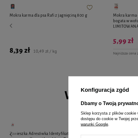
Mokra karma dla psa Rafi z jagnięciną 800 g
Mokra karma 
bogata w woł
LIMITOWAN
5,99 zł
8,39 zł
10,49 zł / kg
Najniższa cena 
Konfiguracja zgód
Wybrane spec
Dbamy o Twoją prywatn
Sklep korzysta z plików cookie 
dostępu do cookie w Twojej prz
warunki Google
.
Zawieszka Adresówka Identyfikator z
Hilton X-Mas 