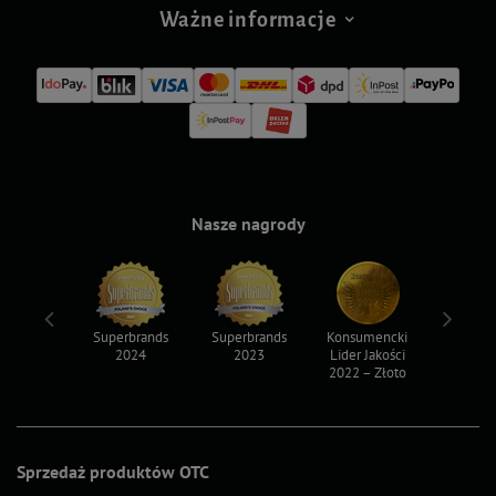
Ważne informacje
Nasze nagrody
ksy 2022
Superbrands
Superbrands
Konsumencki
Konsum
2024
2023
Lider Jakości
Lider Ja
2022 – Złoto
2022 – S
Sprzedaż produktów OTC