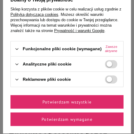
Sklep korzysta z plików cookie w celu realizacji usług zgodnie z
Polityką dotyczącą cookies
. Możesz określić warunki
Duvo+ kula dla chomika 18 cm
Mokra karma dla psa Dolina jeleń
przechowywania lub dostępu do cookie w Twojej przeglądarce.
i kaczka 400 g
Więcej informacji na temat warunków i prywatności można
znaleźć także na stronie
Prywatność i warunki Google
.
Zawsze
Funkcjonalne pliki cookie (wymagane)
aktywne
34,90 zł
9,99 zł
24,98 zł / kg
Analityczne pliki cookie
-
-
+
+
Reklamowe pliki cookie
Do koszyka
Do koszyka
Potwierdzam wszystkie
Potwierdzam wymagane
Zaufane i polecane przez