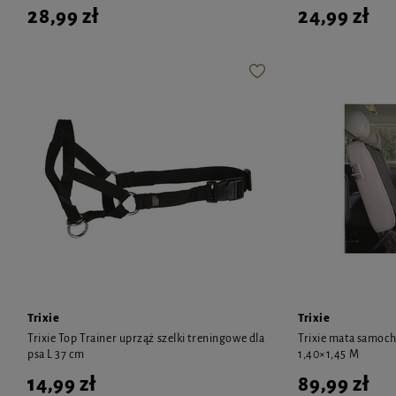
28,99 zł
24,99 zł
Trixie
Trixie
Trixie Top Trainer uprząż szelki treningowe dla
Trixie mata samoc
psa L 37 cm
1,40×1,45 M
14,99 zł
89,99 zł