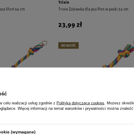
Trixie
 psa Słoń 54 cm
Trixie Zabawka dla psa Pies w paski 34 cm
23,99 zł
NOWOŚĆ
ość
w celu realizacji usług zgodnie z
Polityką dotyczącą cookies
. Możesz określi
eglądarce. Więcej informacji na temat warunków i prywatności można znaleźć
Trixie
cookie (wymagane)
 psa Sznur wielokolorowy 91
Trixie Zabawka dla psa Sznur wielokolorowy