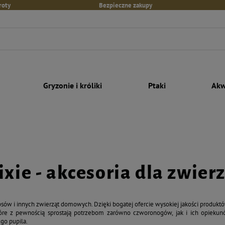
roty
Bezpieczne zakupy
Gryzonie i króliki
Ptaki
Akw
ixie - akcesoria dla zwier
 psów i innych zwierząt domowych. Dzięki bogatej ofercie wysokiej jakości produkt
które z pewnością sprostają potrzebom zarówno czworonogów, jak i ich opiekunów
go pupila.