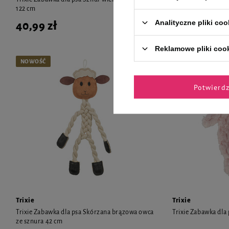
122 cm
cm
Analityczne pliki coo
40,99 zł
35,99 zł
Reklamowe pliki coo
NOWOŚĆ
NOWOŚĆ
Potwierd
Trixie
Trixie
Trixie Zabawka dla psa Skórzana brązowa owca
Trixie Zabawka dla
ze sznura 42 cm