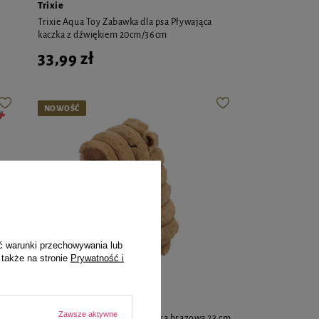
Trixie
Trixie Aqua Toy Zabawka dla psa Pływająca
kaczka z dźwiękiem 20cm/36cm
33,99 zł
NOWOŚĆ
ć warunki przechowywania lub
 także na stronie
Prywatność i
Trixie
Zawsze aktywne
 61
Trixie Zabawka dla psa Kapibara brązowa 23 cm