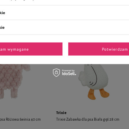
cm
kie
26,99 zł
kie
NOWOŚĆ
zam wymagane
Potwierdzam 
Trixie
 psa Różowa świnia 40 cm
Trixie Zabawka dla psa Biała gęś 28 cm