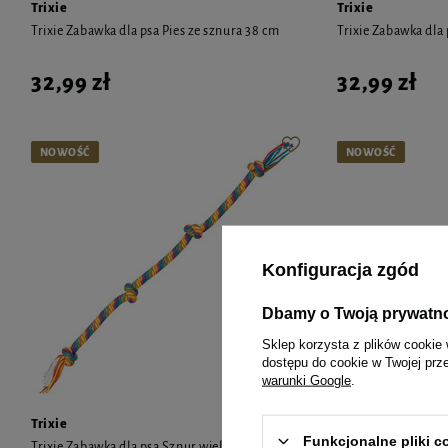
Trixie
Trixie
Trixie Zabawka dla psa Pies ze sznura 38 cm
Trixie Zabawka dla
32,99 zł
32,99 zł
NOWOŚĆ
NOWOŚĆ
Konfiguracja zgód
Dbamy o Twoją prywatn
Sklep korzysta z plików cookie 
dostępu do cookie w Twojej prz
warunki Google
.
Trixie
Trixie
Funkcjonalne pliki 
Trixie Zabawka dla psa Sznur wielokolorowy
Trixie Zabawka dla