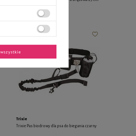
28,99 zł
wszystkie
Trixie
Trixie Pas biodrowy dla psa do biegania czarny