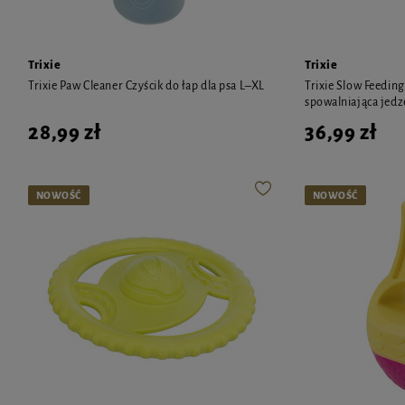
Trixie
Trixie
Trixie Paw Cleaner Czyścik do łap dla psa L–XL
Trixie Slow Feedin
spowalniająca jedz
28,99 zł
36,99 zł
NOWOŚĆ
NOWOŚĆ