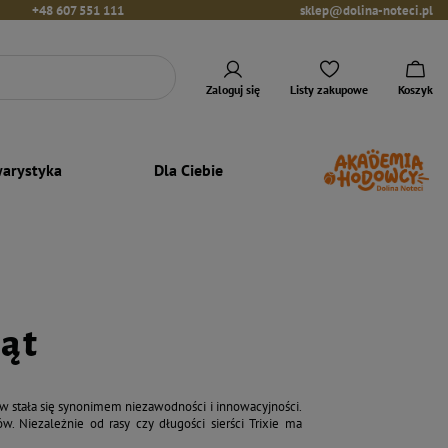
+48 607 551 111
sklep@dolina-noteci.pl
Zaloguj się
Listy zakupowe
Koszyk
arystyka
Dla Ciebie
ząt
ów stała się synonimem niezawodności i innowacyjności.
. Niezależnie od rasy czy długości sierści Trixie ma