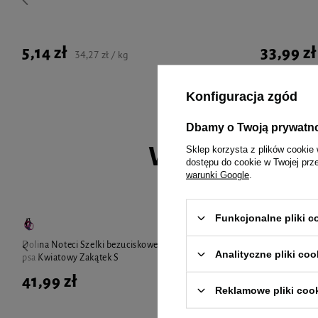
5,14 zł
33,99 zł
34,27 zł / kg
Konfiguracja zgód
Dbamy o Twoją prywatn
Wybrane spec
Sklep korzysta z plików cookie 
dostępu do cookie w Twojej prz
warunki Google
.
Funkcjonalne pliki 
Dolina Noteci Szelki bezuciskowe z siatką dla
Happs Szampon
Analityczne pliki coo
psa Kwiatowy Zakątek S
200 ml
41,99 zł
10,99 zł
Reklamowe pliki coo