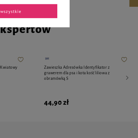
wszystkie
ekspertów
 Kwiatowy
Zawieszka Adresówka Identyfikator z
grawerem dla psa i kota kość liliowa z
obramówką S
44,90 zł