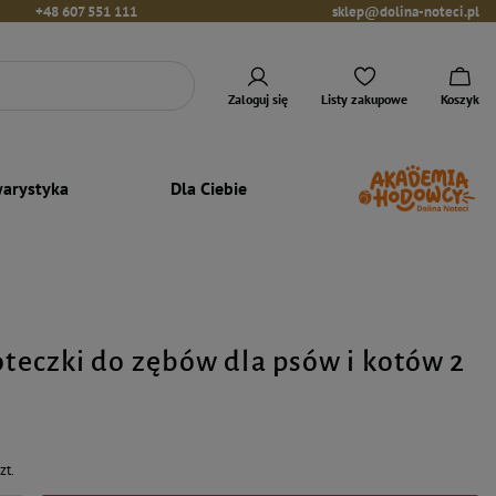
+48 607 551 111
sklep@dolina-noteci.pl
Zaloguj się
Listy zakupowe
Koszyk
arystyka
Dla Ciebie
zoteczki do zębów dla psów i kotów 2
zt.