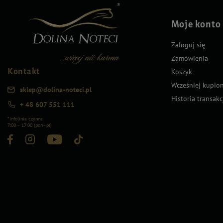
Moje konto
Zaloguj się
Zamówienia
Kontakt
Koszyk
Wcześniej kupio
sklep@dolina-noteci.pl
Historia transakc
+ 48 607 551 111
*Infolinia czynna
7:00 – 17:00 (pon–pt)