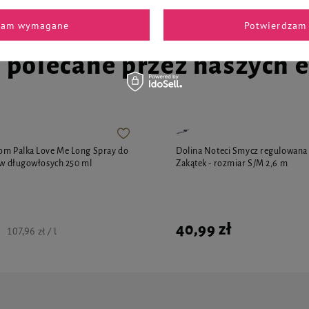
zam wymagane
Potwierdzam 
i polecane przez naszych 
om Palka Love Me Long Spray do
Dolina Noteci Smycz regulowana
sów długowłosych 250 ml
Zakątek - rozmiar S/M 2,6 m
40,99 zł
107,96 zł / l