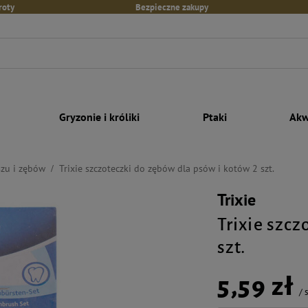
roty
Bezpieczne zakupy
Gryzonie i króliki
Ptaki
Akw
szu i zębów
Trixie szczoteczki do zębów dla psów i kotów 2 szt.
Trixie
Trixie szc
szt.
5,59 zł
/
s