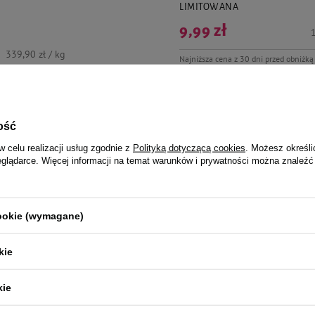
LIMITOWANA
9,99 zł
1
339,90 zł / kg
Najniższa cena z 30 dni przed obniżką
ość
jalnie dla Ciebie i Twoje
w celu realizacji usług zgodnie z
Polityką dotyczącą cookies
. Możesz określi
eglądarce. Więcej informacji na temat warunków i prywatności można znaleźć
cookie (wymagane)
 pielęgnacyjny dla szczeniąt
Trixie Obcinaczki De Luxe małe dla
kie
cm
26,50 zł
54,95 zł / l
kie