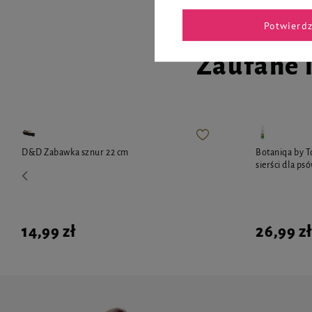
Potwierd
Zaufane 
D&D Zabawka sznur 22 cm
Botaniqa by T
sierści dla p
14,99 zł
26,99 zł