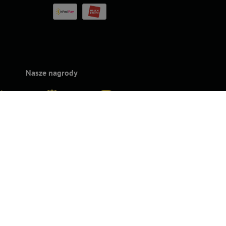
Nasze nagrody
rands
Superbrands
Konsumencki
Konsumencki
Top For D
24
2023
Lider Jakości
Lider Jakości
2023
2022 – Złoto
2022 – Srebro