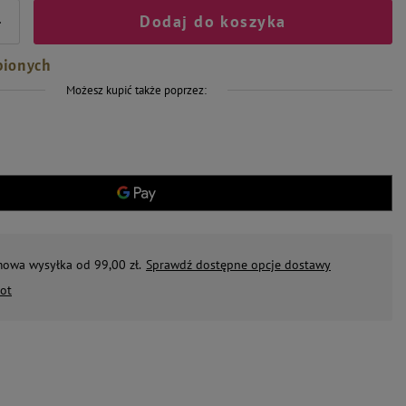
Dodaj do koszyka
+
bionych
Możesz kupić także poprzez:
mowa wysyłka od 99,00 zł.
Sprawdź dostępne opcje dostawy
ot