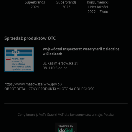
ksy 2022
Superbrands
Superbrands
Konsumencki
Konsum
2024
2023
Lider Jakości
Lider Ja
2022 – Złoto
2022 – S
Sprzedaż produktów OTC
Wojewódzki Inspektorat Weterynarii z siedzibą
w Siedlcach
ul. Kazimierzowska 29
08-110 Siedlce
https://www.mazowsze.wiw.gov.pl/
OBRÓT DETALICZNY PRODUKTAMI OTC NA ODLEGŁOŚĆ
Ceny brutto (z VAT).
Stawki VAT dla konsumentów z kraju:
Polska
.