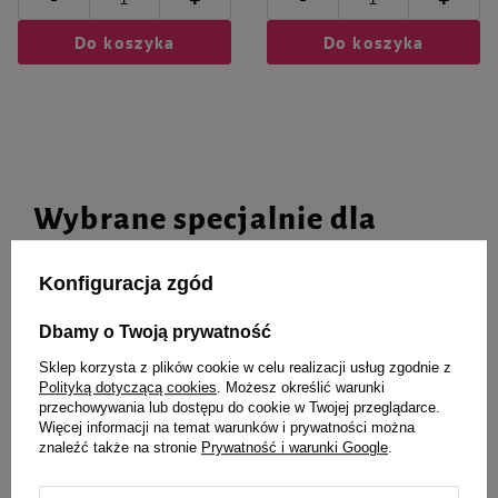
+
+
Do koszyka
Do koszyka
Wybrane specjalnie dla
Ciebie i Twojego czworonoga
Konfiguracja zgód
Dbamy o Twoją prywatność
4Dogs Gryzak z poroża dla psa
Cooper & Pals Lina sznur szarpak
Sklep korzysta z plików cookie w celu realizacji usług zgodnie z
easy R-Line M
do zabawy dla psa pastelowy 44
Polityką dotyczącą cookies
. Możesz określić warunki
cm
przechowywania lub dostępu do cookie w Twojej przeglądarce.
Więcej informacji na temat warunków i prywatności można
26,59 zł
8,36 zł
265,90 zł / kg
znaleźć także na stronie
Prywatność i warunki Google
.
-
-