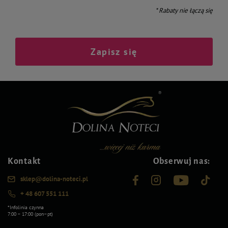
* Rabaty nie łączą się
Zapisz się
Kontakt
Obserwuj nas:
sklep@dolina-noteci.pl
+ 48 607 551 111
*Infolinia czynna
7:00 – 17:00 (pon–pt)