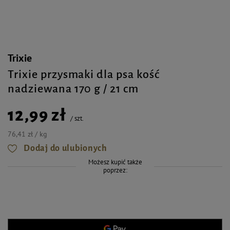
Trixie
Trixie przysmaki dla psa kość
nadziewana 170 g / 21 cm
12,99 zł
/
szt.
76,41 zł / kg
Dodaj do ulubionych
Możesz kupić także
poprzez: