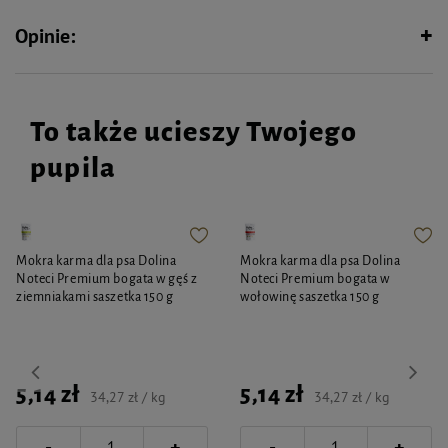
polecane dla psów z nadwrażliwymi jelitami, ponieważ uzupełniają cenną
mikroflorę jelit, dzięki czemu redukują jedzenie przez psa niepożądanych
Opinie:
produktów.
To także ucieszy Twojego
pupila
Mokra karma dla psa Dolina
Mokra karma dla psa Dolina
Noteci Premium bogata w gęś z
Noteci Premium bogata w
ziemniakami saszetka 150 g
wołowinę saszetka 150 g
5,14 zł
5,14 zł
34,27 zł / kg
34,27 zł / kg
-
-