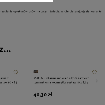
y zaufanie opiekunów psów na całym świecie. W ofercie znajdują się warianty
...
arna z
MAU Mus Karma mokra dla kota kaczka z
estaw 10 x 85
tymiankiem i kocimiętką zestaw 10 x 85 g
40,30 zł