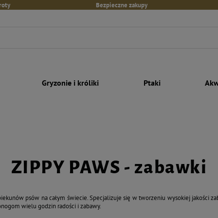
roty
Bezpieczne zakupy
Gryzonie i króliki
Ptaki
Akw
ZIPPY PAWS - zabawki
ekunów psów na całym świecie. Specjalizuje się w tworzeniu wysokiej jakości zabaw
ronogom wielu godzin radości i zabawy.