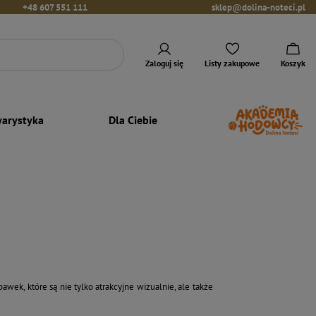
+48 607 551 111
sklep@dolina-noteci.pl
Zaloguj się
Listy zakupowe
Koszyk
arystyka
Dla Ciebie
ek, które są nie tylko atrakcyjne wizualnie, ale także