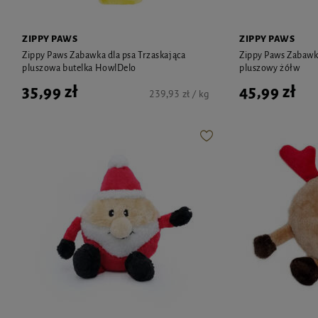
ZIPPY PAWS
ZIPPY PAWS
Zippy Paws Zabawka dla psa Trzaskająca
Zippy Paws Zabawka
pluszowa butelka HowlDelo
pluszowy żółw
35,99 zł
45,99 zł
239,93 zł / kg