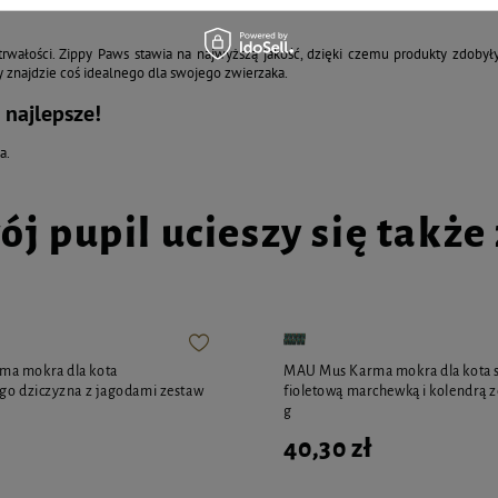
trwałości. Zippy Paws stawia na najwyższą jakość, dzięki czemu produkty zdobył
dy znajdzie coś idealnego dla swojego zwierzaka.
 najlepsze!
a.
ój pupil ucieszy się także z
a mokra dla kota
MAU Mus Karma mokra dla kota s
go dziczyzna z jagodami zestaw
fioletową marchewką i kolendrą z
g
40,30 zł