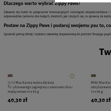
Dlaczego warto wybrać Zippy Paws?
Zabawki tej marki to połączenie innowacyjnych rozwiązań, bezpieczeństwa i 
odpowiednie zarówno dla małych, średnich, jak i dużych ras, co sprawia, że każ
Postaw na Zippy Paws i podaruj swojemu psu to, co
Sprawdź pełną ofertę i wybierz zabawkę dopasowaną do potrzeb Twojego pupil
Tw
MAU Mus Karma mokra dla kota
MAU Mus Karm
sterylizowanego jagnięcina z nasionami chia i
sterylizowane
miętą zestaw 10 x 85 g
10 x 85 g
40,30 zł
40,30 zł