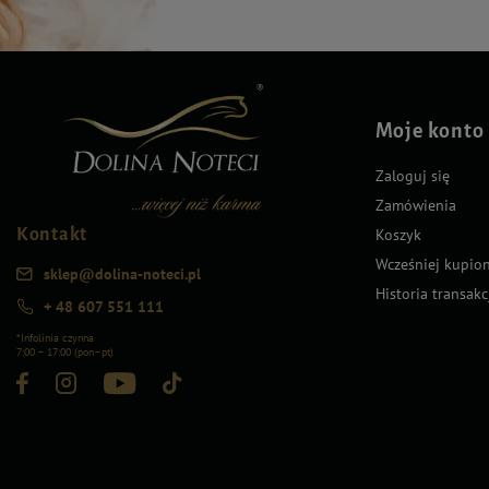
Moje konto
Zaloguj się
Zamówienia
Kontakt
Koszyk
Wcześniej kupio
sklep@dolina-noteci.pl
Historia transakc
+ 48 607 551 111
*Infolinia czynna
7:00 – 17:00 (pon–pt)