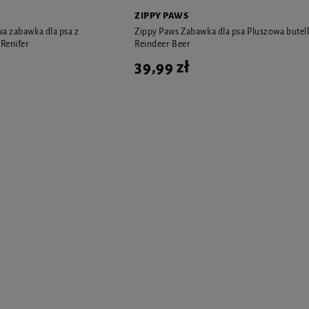
ZIPPY PAWS
a zabawka dla psa z
Zippy Paws Zabawka dla psa Pluszowa butel
 Renifer
Reindeer Beer
39,99 zł