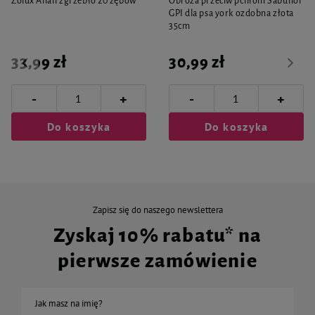
Zolux Anah zgrzebło 20 zębów
Obroża przeciw pchłom Sabunol
GPI dla psa york ozdobna złota
35cm
33,99 zł
30,99 zł
-
-
+
+
Do koszyka
Do koszyka
Zapisz się do naszego newslettera
Zyskaj 10% rabatu* na
pierwsze zamówienie
Jak masz na imię?