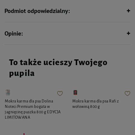
Zdjąć nakrętkę. Przebić końcówkę aplikatora. Ogrzać butelkę w dłoni. Powoli
rozprowadzić kilka kropel płynu w fałdach małżowiny. Delikatnie
Podmiot odpowiedzialny:
rozmasować podstawę ucha w celu wydobycia zanieczyszczeń, a następnie
wytrzeć wnętrze małżowiny wacikiem nasączonym płynem. Stosować raz w
tygodniu.
Opinie:
Nie należy używać patyczków higienicznych. Nie dotykać końcówką
aplikatora bezpośrednio do ucha zwierzęcia, aby nie spowodować skażenia
preparatu przez bakterie. Do stosowania zewnętrznego. Nie spożywać.
Produkt przeznaczony dla zwierząt.
To także ucieszy Twojego
pupila
Mokra karma dla psa Dolina
Mokra karma dla psa Rafi z
Noteci Premium bogata w
wołowiną 800 g
jagnięcinę puszka 800 g EDYCJA
LIMITOWANA