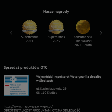
Nasze nagrody
ksy 2022
Superbrands
Superbrands
Konsumencki
Konsum
2024
2023
Lider Jakości
Lider Ja
2022 – Złoto
2022 – S
Sprzedaż produktów OTC
Wojewódzki Inspektorat Weterynarii z siedzibą
w Siedlcach
ul. Kazimierzowska 29
08-110 Siedlce
https://www.mazowsze.wiw.gov.pl/
OBRÓT DETALICZNY PRODUKTAMI OTC NA ODLEGŁOŚĆ