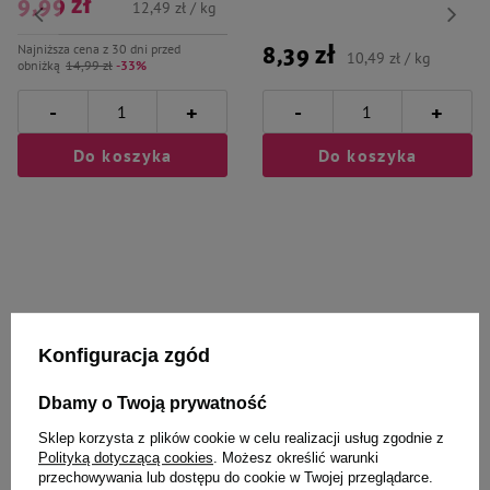
9,99 zł
12,49 zł / kg
Najniższa cena z 30 dni przed
8,39 zł
10,49 zł / kg
obniżką
14,99 zł
-33%
-
-
+
+
Do koszyka
Do koszyka
Wybrane specjalnie dla
Konfiguracja zgód
Ciebie i Twojego czworonoga
Dbamy o Twoją prywatność
Sklep korzysta z plików cookie w celu realizacji usług zgodnie z
Polityką dotyczącą cookies
. Możesz określić warunki
Karma mokra dla psa Luger's
Karma mokra dla psa Luger's
przechowywania lub dostępu do cookie w Twojej przeglądarce.