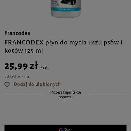
Francodex
FRANCODEX płyn do mycia uszu psów i
kotów 125 ml
25,99 zł
/
szt.
207,92 zł / litr
Dodaj do ulubionych
Możesz kupić także
poprzez: