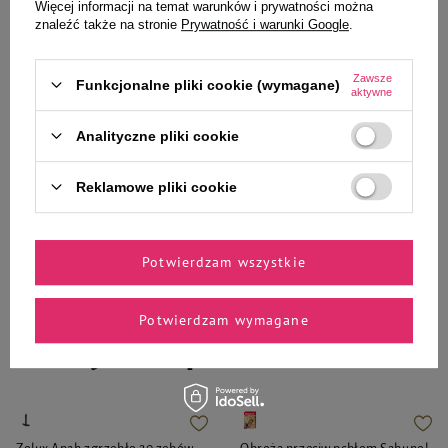
Daily Pleasures z indykiem,
Daily Pleasures z reniferem,
Więcej informacji na temat warunków i prywatności można
brokułem i ryżem brązowym
marchewką i ryżem brązowym
znaleźć także na stronie
Prywatność i warunki Google
.
zestaw 10 x 500 g
zestaw 10 x 500 g
68,40 zł
68,40 zł
13,68 zł / kg
13,68 zł / kg
Zawsze
Funkcjonalne pliki cookie (wymagane)
aktywne
-
-
+
+
Analityczne pliki cookie
Do koszyka
Do koszyka
Reklamowe pliki cookie
Potwierdzam wszystkie
Zaufane i polecane przez
Potwierdzam wymagane
naszych ekspertów