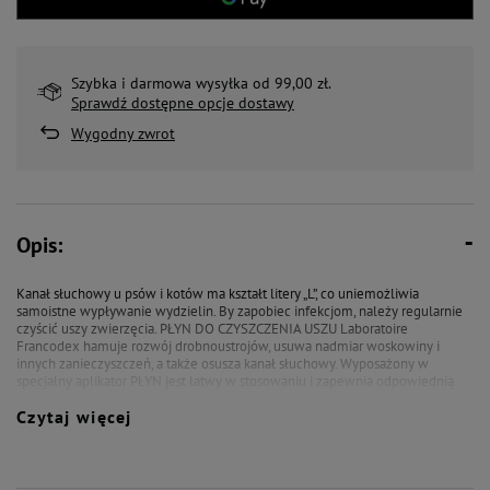
Szybka i darmowa wysyłka od 99,00 zł.
Sprawdź dostępne opcje dostawy
Wygodny zwrot
Opis:
Kanał słuchowy u psów i kotów ma kształt litery „L”, co uniemożliwia
samoistne wypływanie wydzielin. By zapobiec infekcjom, należy regularnie
czyścić uszy zwierzęcia. PŁYN DO CZYSZCZENIA USZU Laboratoire
Francodex hamuje rozwój drobnoustrojów, usuwa nadmiar woskowiny i
innych zanieczyszczeń, a także osusza kanał słuchowy. Wyposażony w
specjalny aplikator PŁYN jest łatwy w stosowaniu i zapewnia odpowiednią
higienę uszu.
Czytaj więcej
Skład: Woda, guma ksantanowa, olej parafinowy, emulgatory, alkohol
cetylowy, tlenek cynku, konserwanty, zapach.
Sposób stosowania: