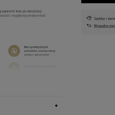
 zapewnić kotu po sterylizacji
onalność i wyjątkową smakowitość
Szybka i dar
Wygodny zwr
ą pietruszki 85 g
ia i miętą 85 g
Bez syntetycznych
aromatów, wzmacniaczy
 g
smaku i barwników
Zawiera zestaw witamin i
składników mineralnych