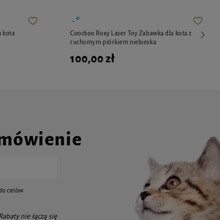
a kota
Coockoo Roxy Laser Toy Zabawka dla kota z
ruchomym piórkiem niebieska
100,00 zł
amówienie
do celów
 Rabaty nie łączą się