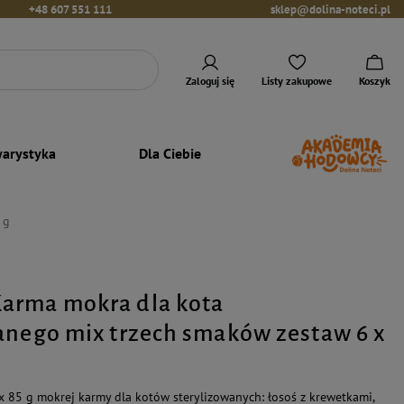
+48 607 551 111
sklep@dolina-noteci.pl
Zaloguj się
Listy zakupowe
Koszyk
arystyka
Dla Ciebie
 g
arma mokra dla kota
anego mix trzech smaków zestaw 6 x
 85 g mokrej karmy dla kotów sterylizowanych: łosoś z krewetkami,