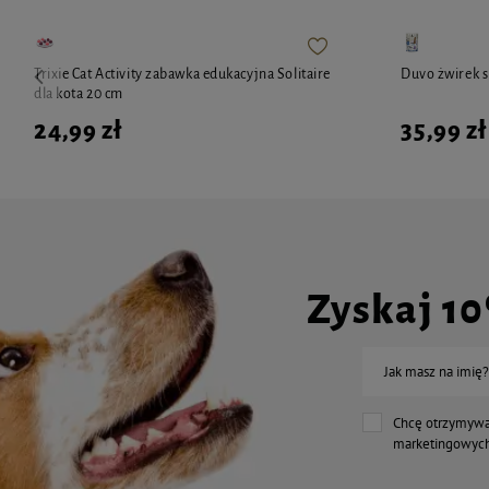
Trixie Cat Activity zabawka edukacyjna Solitaire
Duvo żwirek s
dla kota 20 cm
24,99 zł
35,99 zł
Zyskaj 1
Jak masz na imię?
Chcę otrzymywa
marketingowych