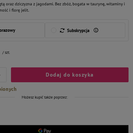
iętą oraz dziczyzna z jagodami. Bez zbóż, bogata w taurynę, witaminy i
ść i florę jelit.
norazowy
Subskrypcja
/
szt.
Dodaj do koszyka
+
bionych
Możesz kupić także poprzez: