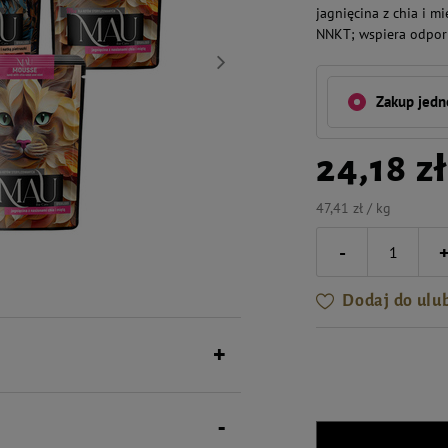
jagnięcina z chia i m
NNKT; wspiera odporno
Zakup jed
24,18 zł
47,41 zł / kg
-
Dodaj do ulu