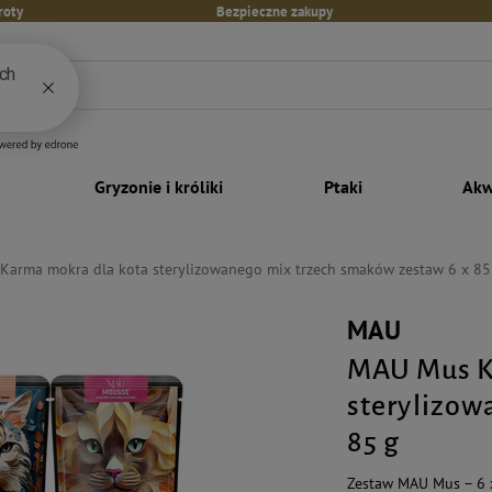
roty
Bezpieczne zakupy
Gryzonie i króliki
Ptaki
Akw
arma mokra dla kota sterylizowanego mix trzech smaków zestaw 6 x 85
MAU
MAU Mus K
sterylizow
85 g
Zestaw MAU Mus – 6 x