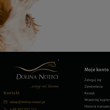
Moje konto
Zaloguj się
Zamówienia
Kontakt
Koszyk
Wcześniej kupio
sklep@dolina-noteci.pl
Historia transakc
+ 48 607 551 111