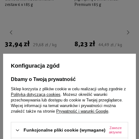
zestaw 6 x 185 g
Premium 185 g
32,94 zł
8,23 zł
29,68 zł / kg
44,49 zł / kg
-
-
+
+
Konfiguracja zgód
Do koszyka
Do koszyka
Dbamy o Twoją prywatność
Sklep korzysta z plików cookie w celu realizacji usług zgodnie z
Polityką dotyczącą cookies
. Możesz określić warunki
przechowywania lub dostępu do cookie w Twojej przeglądarce.
Więcej informacji na temat warunków i prywatności można
znaleźć także na stronie
Prywatność i warunki Google
.
Wybrane specjalnie dla
Zawsze
Funkcjonalne pliki cookie (wymagane)
Ciebie i Twojego czworonoga
aktywne