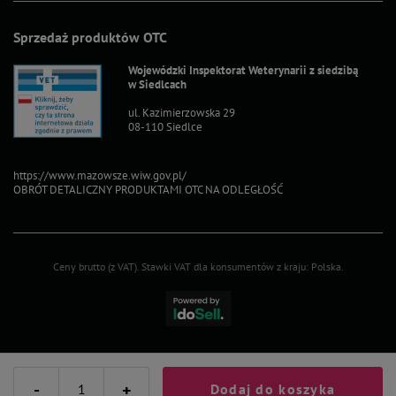
Sprzedaż produktów OTC
Wojewódzki Inspektorat Weterynarii z siedzibą
w Siedlcach
ul. Kazimierzowska 29
08-110 Siedlce
https://www.mazowsze.wiw.gov.pl/
OBRÓT DETALICZNY PRODUKTAMI OTC NA ODLEGŁOŚĆ
Ceny brutto (z VAT).
Stawki VAT dla konsumentów z kraju:
Polska
.
-
+
Dodaj do koszyka