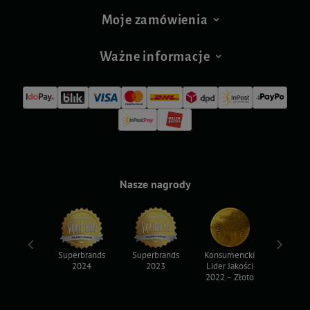
Moje zamówienia
Ważne informacje
Nasze nagrody
ksy 2022
Superbrands
Superbrands
Konsumencki
Konsum
2024
2023
Lider Jakości
Lider Ja
2022 – Złoto
2022 – S