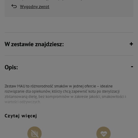
Wygodny zwrot
W zestawie znajdziesz:
Opis:
Zestaw MAU to różnorodność smaków w jednej ofercie – idealne
rozwiązanie dla opiekunów, którzy chcą zapewnić kotu po sterylizacji
zbilansowaną dietę, bez kompromisów w zakresie jakości, smakowitości i
wartości odżywczych.
Pakiet zawiera:
Czytaj więcej
2x MAU Pasztet i Filet Karma mokra dla kota sterylizowanego kaczka z
żurawiną i melisą 185 g
2x MAU Pasztet i Filet Karma mokra dla kota sterylizowanego gęś z królikiem