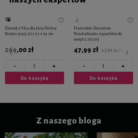
Domek z filcu dla kota Dolina
Francodex Otoczenie
Noteci szary 32 x 37 x 54 cm
Neutralizator zapachów do
wnętrz 750 ml
269,00 zł
47,99 zł
63,99 zł / l
-
-
+
+
Do koszyka
Do koszyka
Z naszego bloga