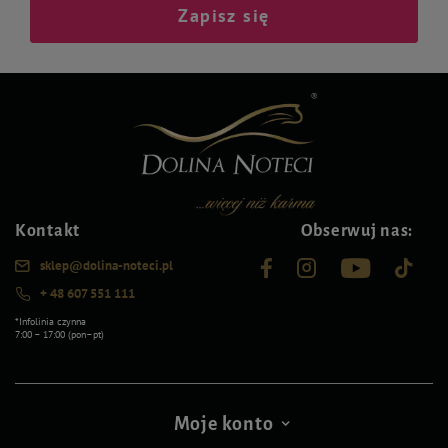
Zapisz się
Kontakt
Obserwuj nas:
sklep@dolina-noteci.pl
+ 48 607 551 111
*Infolinia czynna
7:00 – 17:00 (pon–pt)
Moje konto