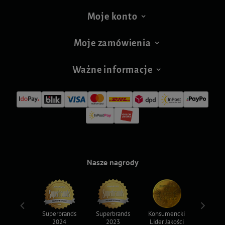
Moje konto
Moje zamówienia
Ważne informacje
Nasze nagrody
ksy 2022
Superbrands
Superbrands
Konsumencki
Konsum
2024
2023
Lider Jakości
Lider Ja