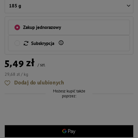
185 g
Zakup jednorazowy
Subskrypcja
5,49 zł
/
szt.
29,68 zł / kg
Dodaj do ulubionych
Możesz kupić także
poprzez: