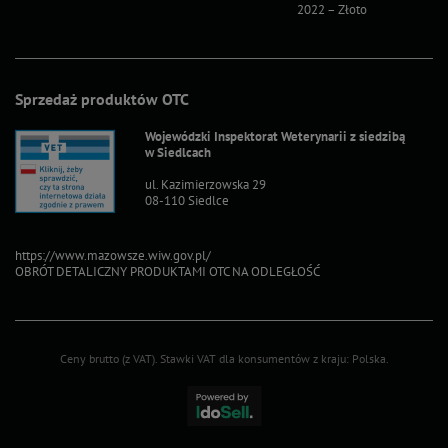
2022 – Złoto
2022 – S
Sprzedaż produktów OTC
Wojewódzki Inspektorat Weterynarii z siedzibą
w Siedlcach
ul. Kazimierzowska 29
08-110 Siedlce
https://www.mazowsze.wiw.gov.pl/
OBRÓT DETALICZNY PRODUKTAMI OTC NA ODLEGŁOŚĆ
Ceny brutto (z VAT).
Stawki VAT dla konsumentów z kraju:
Polska
.