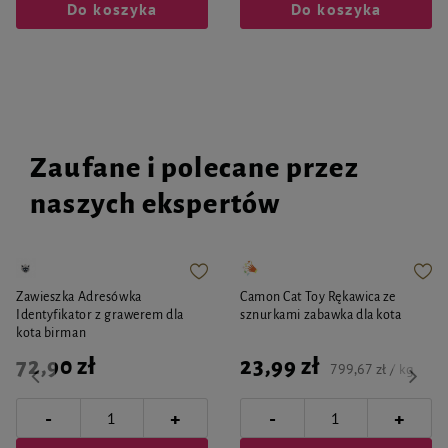
Do koszyka
Do koszyka
Zaufane i polecane przez
naszych ekspertów
Zawieszka Adresówka
Camon Cat Toy Rękawica ze
Identyfikator z grawerem dla
sznurkami zabawka dla kota
kota birman
72,90 zł
23,99 zł
799,67 zł / kg
-
-
+
+