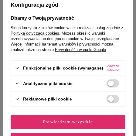
Konfiguracja zgód
Opinie:
Dbamy o Twoją prywatność
Sklep korzysta z plików cookie w celu realizacji usług zgodnie z
Polityką dotyczącą cookies
. Możesz określić warunki
To także ucieszy Twojego
przechowywania lub dostępu do cookie w Twojej przeglądarce.
Więcej informacji na temat warunków i prywatności można
pupila
znaleźć także na stronie
Prywatność i warunki Google
.
Zawsze
Funkcjonalne pliki cookie (wymagane)
aktywne
MAU Pasztet i Filet Karma mokra
MAU Pasztet i Filet Karma mokra
Analityczne pliki cookie
dla kota sterylizowanego gęś z
dla kota indyk z masłem
królikiem i malinami 185 g
orzechowym 185 g
Reklamowe pliki cookie
5,49 zł
5,49 zł
29,68 zł / kg
29,68 zł / kg
-
-
+
+
Potwierdzam wszystkie
Do koszyka
Do koszyka