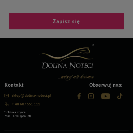
Zapisz się
Kontakt
Obserwuj nas:
sklep@dolina-noteci.pl
+ 48 607 551 111
*Infolinia czynna
7:00 – 17:00 (pon–pt)