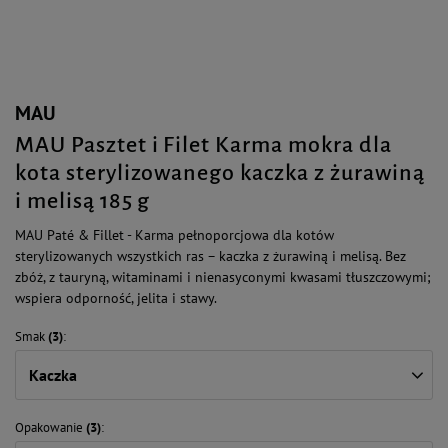
MAU
MAU Pasztet i Filet Karma mokra dla
kota sterylizowanego kaczka z żurawiną
i melisą 185 g
MAU Paté & Fillet - Karma pełnoporcjowa dla kotów
sterylizowanych wszystkich ras – kaczka z żurawiną i melisą. Bez
zbóż, z tauryną, witaminami i nienasyconymi kwasami tłuszczowymi;
wspiera odporność, jelita i stawy.
Smak
(3)
Kaczka
Opakowanie
(3)