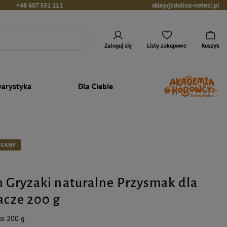
+48 607 551 111
sklep@dolina-noteci.pl
Zaloguj się
Listy zakupowe
Koszyk
arystyka
Dla Ciebie
ECANY
h Gryzaki naturalne Przysmak dla
acze 200 g
ze 200 g