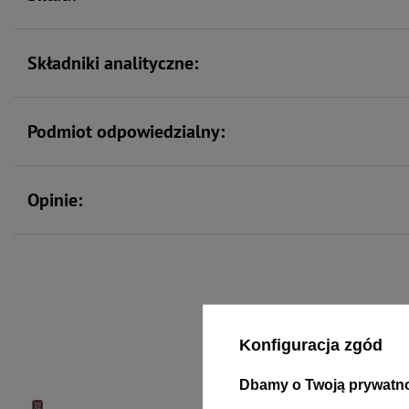
Składniki analityczne:
Podmiot odpowiedzialny:
Opinie:
To 
Konfiguracja zgód
Dbamy o Twoją prywatn