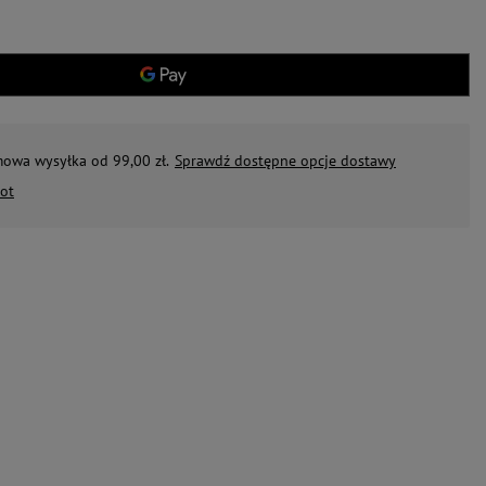
mowa wysyłka od 99,00 zł.
Sprawdź dostępne opcje dostawy
ot