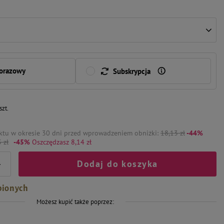
norazowy
Subskrypcja
szt.
ktu w okresie 30 dni przed wprowadzeniem obniżki:
18,13 zł
-44%
 zł
-45%
Oszczędzasz 8,14 zł
Dodaj do koszyka
+
bionych
Możesz kupić także poprzez: