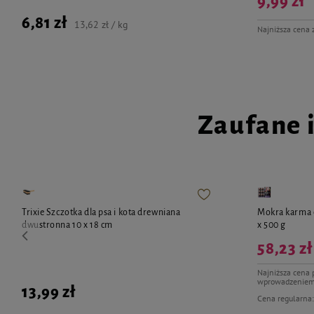
9,99 zł
6,81 zł
13,62 zł / kg
Najniższa cena 
Zaufane 
Trixie Szczotka dla psa i kota drewniana
Mokra karma d
dwustronna 10 x 18 cm
x 500 g
58,23 zł
Najniższa cena 
wprowadzeniem
13,99 zł
Cena regularna