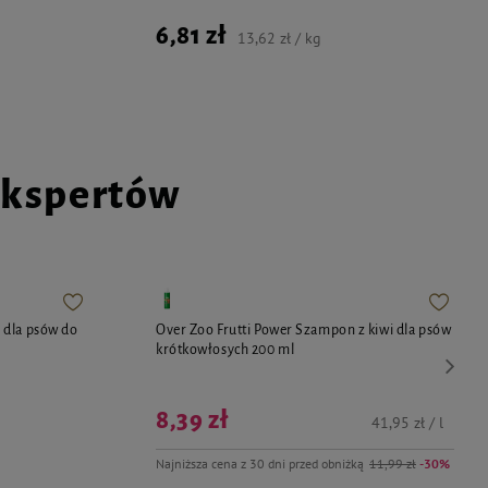
6,81 zł
13,62 zł / kg
ekspertów
 dla psów do
Over Zoo Frutti Power Szampon z kiwi dla psów
krótkowłosych 200 ml
8,39 zł
41,95 zł / l
Najniższa cena z 30 dni przed obniżką
11,99 zł
-30%