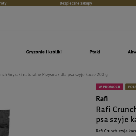
roty
Bezpieczne zakupy
Gryzonie i króliki
Ptaki
Akw
unch Gryzaki naturalne Przysmak dla psa szyje kacze 200 g
W PROMOCJI
POL
Rafi
Rafi Crunc
psa szyje k
Rafi Crunch szyje kac