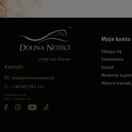
Moje konto
Zaloguj się
Zamówienia
Kontakt
Koszyk
Wcześniej kupio
sklep@dolina-noteci.pl
Historia transakc
+ 48 607 551 111
*Infolinia czynna
7:00 – 17:00 (pon–pt)