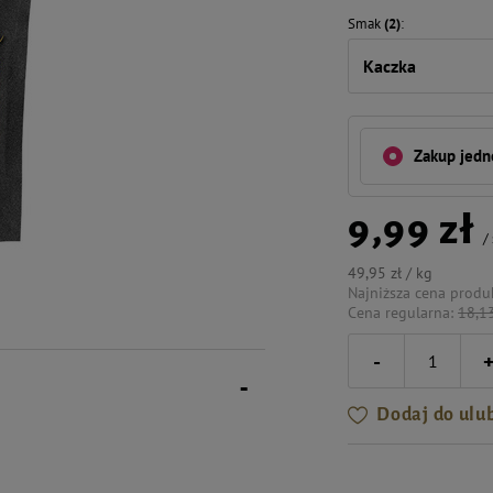
Smak
(2)
Kaczka
Zakup jed
9,99 zł
/
49,95 zł / kg
Najniższa cena produ
Cena regularna:
18,13
-
Dodaj do ulu