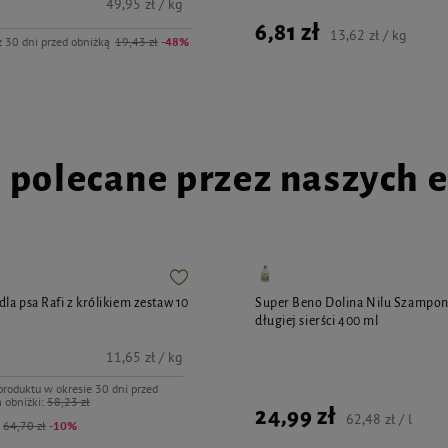
49,95 zł / kg
6,81 zł
13,62 zł / kg
z 30 dni przed obniżką
19,43 zł
-48%
i polecane przez naszych 
la psa Rafi z królikiem zestaw 10
Super Beno Dolina Nilu Szampon
długiej sierści 400 ml
11,65 zł / kg
produktu w okresie 30 dni przed
 obniżki:
58,23 zł
24,99 zł
62,48 zł / l
:
64,70 zł
-10%