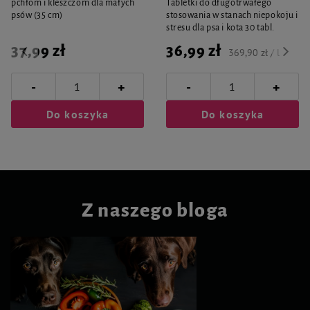
pchłom i kleszczom dla małych
Tabletki do długotrwałego
psów (35 cm)
stosowania w stanach niepokoju i
stresu dla psa i kota 30 tabl.
37,99 zł
36,99 zł
369,90 zł / l
-
-
+
+
Do koszyka
Do koszyka
Z naszego bloga