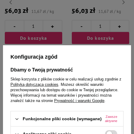
56,03 zł
56,03 zł
11,67 zł / kg
11,67 zł / kg
-
-
+
+
Do koszyka
Do koszyka
Konfiguracja zgód
Dbamy o Twoją prywatność
Sklep korzysta z plików cookie w celu realizacji usług zgodnie z
Wybrane specjalnie dla
Polityką dotyczącą cookies
. Możesz określić warunki
przechowywania lub dostępu do cookie w Twojej przeglądarce.
Ciebie i Twojego czworonoga
Więcej informacji na temat warunków i prywatności można
znaleźć także na stronie
Prywatność i warunki Google
.
Zawsze
Funkcjonalne pliki cookie (wymagane)
aktywne
Karma mokra dla psa Luger's
Karma mokra dla psa Luger's
Daily Pleasures z wołowiną i
Daily Pleasures z bażantem,