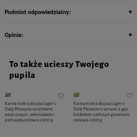
funkcje trawienne przewodu pokarmowego, olej lniany dostarcza cennych
kwasów tłuszczowych wpływających na funkcje skóry. Dodatek witaminy D3
Podmiot odpowiedzialny:
zapewnia lepsze wchłanianie wapnia, cynk wpływa na funkcję skóry i wygląd
sierści, jod jest odpowiedzialny za efektywny przebieg procesów
metabolicznych, a witamina E pełni rolę przeciwutleniacza.
Zarówno skład, dobór surowców, jak i metoda produkcji czynią karmę Luger's
Opinie:
Daily Pleasures z sercami z kurczaka i marchewką wyjątkowo smaczną i
polecaną do codziennego żywienia dorosłych psów.
To także ucieszy Twojego
pupila
Karma mokra dla psa Luger's
Karma mokra dla psa Luger's
Daily Pleasures ze schabem
Daily Pleasures z sercami z gęsi,
wieprzowym, ziemniakiem i
brokułem i zielonym groszkiem
pietruszką zestaw 6 x 800 g
zestaw 6 x 800 g