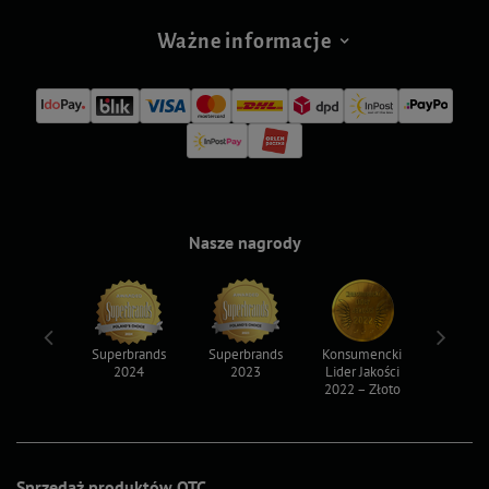
Ważne informacje
Nasze nagrody
ksy 2022
Superbrands
Superbrands
Konsumencki
Konsum
2024
2023
Lider Jakości
Lider Ja
2022 – Złoto
2022 – S
Sprzedaż produktów OTC