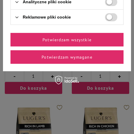
Analityczne pliki cookie
Reklamowe pliki cookie
Luger's
Luger's
Potwierdzam wszystkie
Luger’s karma suszona dla psa
Luger’s karma suszona dla psa
bogata w dziczyznę zestaw 2 x 1
bogata w dziczyznę 1 kg
kg
Potwierdzam wymagane
88,00 zł
44,00 zł
44,00 zł / kg
44,00 zł / kg
-
-
+
+
Do koszyka
Do koszyka