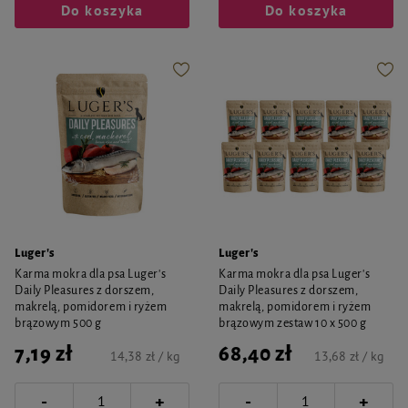
Do koszyka
Do koszyka
Luger's
Luger's
Karma mokra dla psa Luger's
Karma mokra dla psa Luger's
Daily Pleasures z dorszem,
Daily Pleasures z dorszem,
makrelą, pomidorem i ryżem
makrelą, pomidorem i ryżem
brązowym 500 g
brązowym zestaw 10 x 500 g
7,19 zł
68,40 zł
14,38 zł / kg
13,68 zł / kg
-
-
+
+