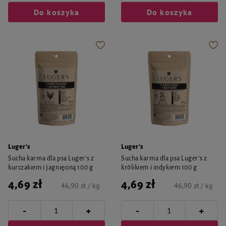
Do koszyka
Do koszyka
Luger's
Luger's
Sucha karma dla psa Luger’s z
Sucha karma dla psa Luger’s z
kurczakiem i jagnięciną 100 g
królikiem i indykiem 100 g
4,69 zł
4,69 zł
46,90 zł / kg
46,90 zł / kg
-
-
+
+