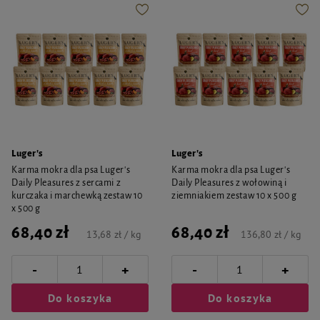
Luger's
Luger's
Karma mokra dla psa Luger's
Karma mokra dla psa Luger's
Daily Pleasures z sercami z
Daily Pleasures z wołowiną i
kurczaka i marchewką zestaw 10
ziemniakiem zestaw 10 x 500 g
x 500 g
68,40 zł
68,40 zł
13,68 zł / kg
136,80 zł / kg
-
-
+
+
Do koszyka
Do koszyka