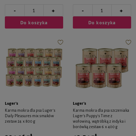
-
-
+
+
Do koszyka
Do koszyka
Luger's
Luger's
Karma mokra dla psa Luger's
Karma mokra dla psa szczeniaka
Daily Pleasures mix smaków
Luger's Puppy's Time z
zestaw 24 x 800 g
wołowiną, wątróbką z indyka i
borówką zestaw 6 x 400 g