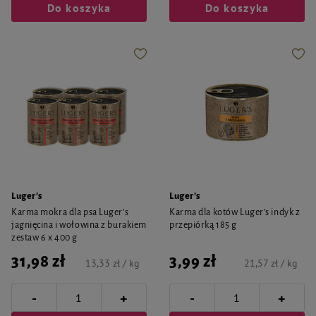
Do koszyka
Do koszyka
Luger's
Luger's
Karma mokra dla psa Luger’s
Karma dla kotów Luger’s indyk z
jagnięcina i wołowina z burakiem
przepiórką 185 g
zestaw 6 x 400 g
31,98 zł
3,99 zł
13,33 zł / kg
21,57 zł / kg
-
-
+
+