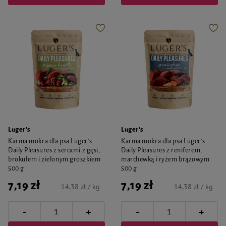
Luger's
Luger's
Karma mokra dla psa Luger's
Karma mokra dla psa Luger's
Daily Pleasures z sercami z gęsi,
Daily Pleasures z reniferem,
brokułem i zielonym groszkiem
marchewką i ryżem brązowym
500 g
500 g
7,19 zł
7,19 zł
14,38 zł / kg
14,38 zł / kg
-
-
+
+