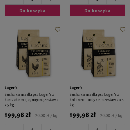
Do koszyka
Do koszyka
Luger's
Luger's
Sucha karma dla psa Luger’s z
Sucha karma dla psa Luger’s z
kurczakiem i jagnięciną zestaw 2
królikiem i indykiem zestaw 2 x 5
x 5 kg
kg
199,98 zł
199,98 zł
20,00 zł / kg
20,00 zł / kg
-
-