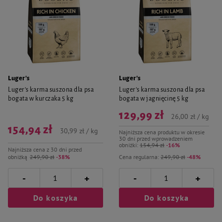
Luger's
Luger's
Luger’s karma suszona dla psa
Luger’s karma suszona dla psa
bogata w kurczaka 5 kg
bogata w jagnięcinę 5 kg
129,99 zł
26,00 zł / kg
154,94 zł
30,99 zł / kg
Najniższa cena produktu w okresie
30 dni przed wprowadzeniem
obniżki:
154,94 zł
-16%
Najniższa cena z 30 dni przed
obniżką
249,90 zł
-38%
Cena regularna:
249,90 zł
-48%
-
-
+
+
Do koszyka
Do koszyka