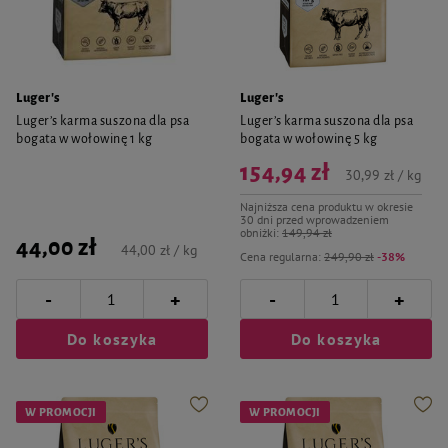
Luger's
Luger's
Luger’s karma suszona dla psa
Luger’s karma suszona dla psa
bogata w wołowinę 1 kg
bogata w wołowinę 5 kg
154,94 zł
30,99 zł / kg
Najniższa cena produktu w okresie
30 dni przed wprowadzeniem
obniżki:
149,94 zł
44,00 zł
44,00 zł / kg
Cena regularna:
249,90 zł
-38%
-
-
+
+
Do koszyka
Do koszyka
W PROMOCJI
W PROMOCJI