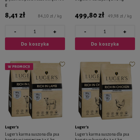
g
8,41 zł
499,80 zł
84,10 zł / kg
49,98 zł / kg
-
-
+
+
Do koszyka
Do koszyka
W PROMOCJI
Luger's
Luger's
Luger’s karma suszona dla psa
Luger’s karma suszona dla psa