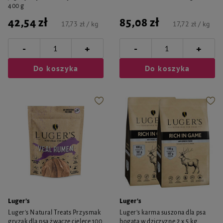
400 g
42,54 zł
85,08 zł
17,73 zł / kg
17,72 zł / kg
-
-
+
+
Do koszyka
Do koszyka
Luger's
Luger's
Luger's Natural Treats Przysmak
Luger’s karma suszona dla psa
gryzak dla psa żwacze cielęce 100
bogata w dziczyznę 2 x 5 kg