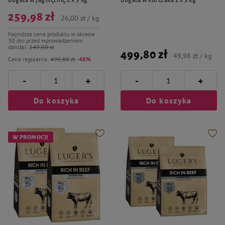
bogata w jagnięcinę 2 x 5 kg
bogata w kurczaka 2 x 5 kg
259,98 zł
26,00 zł / kg
Najniższa cena produktu w okresie
30 dni przed wprowadzeniem
obniżki:
249,00 zł
499,80 zł
49,98 zł / kg
Cena regularna:
499,80 zł
-48%
-
-
+
+
Do koszyka
Do koszyka
W PROMOCJI