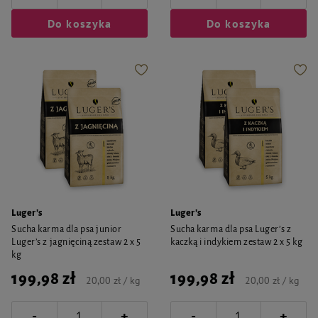
Do koszyka
Do koszyka
Luger's
Luger's
Sucha karma dla psa junior
Sucha karma dla psa Luger’s z
Luger’s z jagnięciną zestaw 2 x 5
kaczką i indykiem zestaw 2 x 5 kg
kg
199,98 zł
199,98 zł
20,00 zł / kg
20,00 zł / kg
-
-
+
+