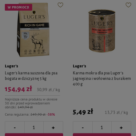
W PROMOCJI
Luger's
Luger's
Luger’s karma suszona dla psa
Karma mokra dla psa Luger’s
bogata w dziczyznę 5 kg
jagnięcina i wołowina z burakiem
400 g
154,94 zł
30,99 zł / kg
Najniższa cena produktu w okresie
30 dni przed wprowadzeniem
obniżki:
149,94 zł
5,49 zł
13,73 zł / kg
Cena regularna:
249,90 zł
-38%
-
-
+
+