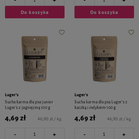
+
+
Do koszyka
Do koszyka
Luger's
Luger's
Sucha karma dla psa junior
Sucha karma dla psa Luger’s z
Luger’s z jagnięciną 100 g
kaczką i indykiem 100 g
4,69 zł
4,69 zł
46,90 zł / kg
46,90 zł / kg
-
-
+
+