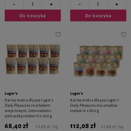
-
-
+
+
Do koszyka
Do koszyka
Luger's
Luger's
Karma mokra dla psa Luger's
Karma mokra dla psa Luger's
Daily Pleasures ze schabem
Daily Pleasures mix smaków
wieprzowym, ziemniakiem i
zestaw 12 x 800 g
pietruszką zestaw 10 x 500 g
68,40 zł
112,08 zł
13,68 zł / kg
11,68 zł / kg