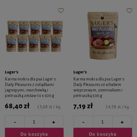
Luger's
Luger's
Karma mokra dla psa Luger's
Karma mokra dla psa Luger's
Daily Pleasures z żołądkami
Daily Pleasures ze schabem
jagnięcymi, marchewką i
wieprzowym, ziemniakiem i
pietruszką zestaw 10 x 500 g
pietruszką 500 g
68,40 zł
7,19 zł
13,68 zł / kg
14,38 zł / kg
-
-
+
+
Do koszyka
Do koszyka