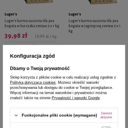
Luger's
Luger's
Luger’s karma suszona dla psa
Luger’s karma suszona dla psa
bogata w kurczaka zestaw 2 x 1 kg
bogata w jagnięcinę zestaw 2 x 1
kg
39,98 zł
19,99 zł / kg
Najniższa cena produktu w okresie
30 dni przed wprowadzeniem
obniżki:
49,99 zł
-20%
Konfiguracja zgód
88,00 zł
44,00 zł / kg
Cena regularna:
88,00 zł
-55%
Dbamy o Twoją prywatność
-
-
+
+
Sklep korzysta z plików cookie w celu realizacji usług zgodnie z
Do koszyka
Do koszyka
Polityką dotyczącą cookies
. Możesz określić warunki
przechowywania lub dostępu do cookie w Twojej przeglądarce.
Więcej informacji na temat warunków i prywatności można
znaleźć także na stronie
Prywatność i warunki Google
.
Zawsze
Funkcjonalne pliki cookie (wymagane)
aktywne