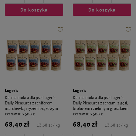
Do koszyka
Do koszyka
Luger's
Luger's
Karma mokra dla psa Luger's
Karma mokra dla psa Luger's
Daily Pleasures z reniferem,
Daily Pleasures z sercami z gęsi,
marchewką i ryżem brązowym
brokułem i zielonym groszkiem
zestaw 10 x 500 g
zestaw 10 x 500 g
68,40 zł
68,40 zł
13,68 zł / kg
13,68 zł / kg