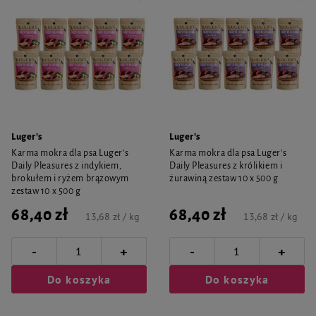
Luger's
Luger's
Karma mokra dla psa Luger's
Karma mokra dla psa Luger's
Daily Pleasures z indykiem,
Daily Pleasures z królikiem i
brokułem i ryżem brązowym
żurawiną zestaw 10 x 500 g
zestaw 10 x 500 g
68,40 zł
68,40 zł
13,68 zł / kg
13,68 zł / kg
-
-
+
+
Do koszyka
Do koszyka