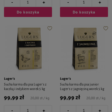
-
-
+
+
Do koszyka
Do koszyka
Luger's
Luger's
Sucha karma dla psa Luger’s z
Sucha karma dla psa junior
kaczką i indykiem worek 5 kg
Luger’s z jagnięciną worek 5 kg
99,99 zł
99,99 zł
20,00 zł / kg
20,00 zł / kg
-
-
+
+