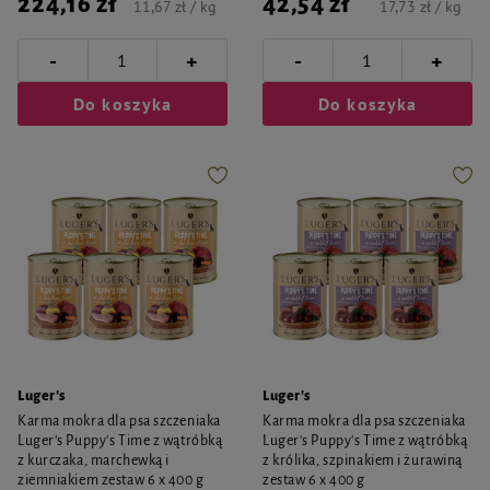
224,16 zł
42,54 zł
11,67 zł / kg
17,73 zł / kg
-
-
+
+
Do koszyka
Do koszyka
Luger's
Luger's
Karma mokra dla psa szczeniaka
Karma mokra dla psa szczeniaka
Luger's Puppy's Time z wątróbką
Luger's Puppy's Time z wątróbką
z kurczaka, marchewką i
z królika, szpinakiem i żurawiną
ziemniakiem zestaw 6 x 400 g
zestaw 6 x 400 g