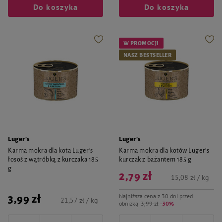
Do koszyka
Do koszyka
W PROMOCJI
NASZ BESTSELLER
Luger's
Luger's
Karma mokra dla kota Luger’s
Karma mokra dla kotów Luger’s
łosoś z wątróbką z kurczaka 185
kurczak z bażantem 185 g
g
2,79 zł
15,08 zł / kg
Najniższa cena z 30 dni przed
3,99 zł
21,57 zł / kg
obniżką
3,99 zł
-30%