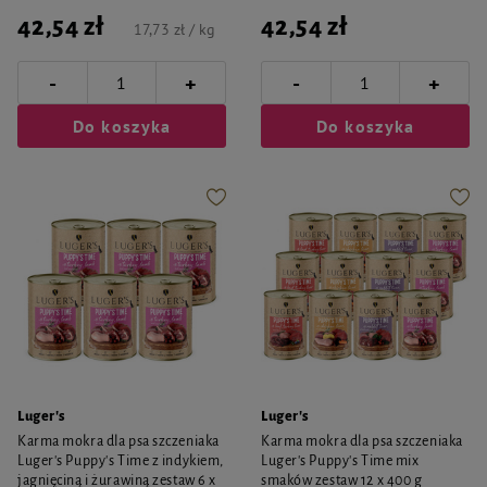
42,54 zł
42,54 zł
17,73 zł / kg
-
-
+
+
Do koszyka
Do koszyka
Luger's
Luger's
Karma mokra dla psa szczeniaka
Karma mokra dla psa szczeniaka
Luger's Puppy's Time z indykiem,
Luger's Puppy's Time mix
jagnięciną i żurawiną zestaw 6 x
smaków zestaw 12 x 400 g