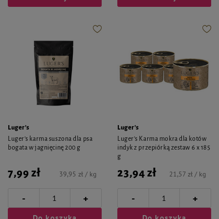
Luger's
Luger's
Luger’s karma suszona dla psa
Luger’s Karma mokra dla kotów
bogata w jagnięcinę 200 g
indyk z przepiórką zestaw 6 x 185
g
7,99 zł
23,94 zł
39,95 zł / kg
21,57 zł / kg
-
-
+
+
Do koszyka
Do koszyka