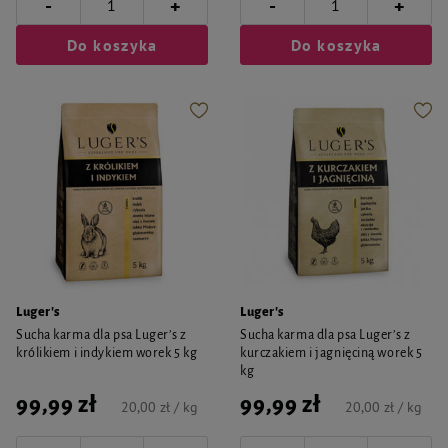
-
-
+
+
Do koszyka
Do koszyka
Luger's
Luger's
Sucha karma dla psa Luger’s z
Sucha karma dla psa Luger’s z
królikiem i indykiem worek 5 kg
kurczakiem i jagnięciną worek 5
kg
99,99 zł
99,99 zł
20,00 zł / kg
20,00 zł / kg