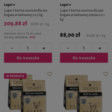
Luger's
Luger's
Luger’s karma suszona dla psa
Luger’s karma suszona dla psa
bogata w wołowinę 2 x 5 kg
bogata w wołowinę zestaw 2 x 1
kg
309,88 zł
30,99 zł / kg
Najniższa cena z 30 dni przed
88,00 zł
44,00 zł / kg
obniżką
499,80 zł
-38%
-
-
+
+
Do koszyka
Do koszyka
W PROMOCJI