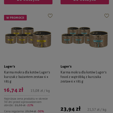
W PROMOCJI
Luger's
Luger's
Karma mokra dla kotów Luger’s
Karma mokra dla kotów Luger’s
kurczak z bażantem zestaw 6 x
łosoś z wątróbką z kurczaka
185 g
zestaw 6 x 185 g
16,74 zł
15,08 zł / kg
Najniższa cena produktu w okresie
30 dni przed wprowadzeniem
obniżki:
21,55 zł
-22%
23,94 zł
21,57 zł / kg
Cena regularna:
23,94 zł
-30%