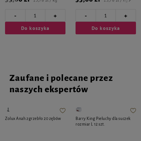
13,78 zł / kg
13,78 zł / kg
-
-
+
+
Do koszyka
Do koszyka
Zaufane i polecane przez
naszych ekspertów
Zolux Anah zgrzebło 20 zębów
Barry King Pieluchy dla suczek
rozmiar L 12 szt.