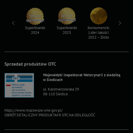
ksy 2022
Superbrands
Superbrands
Konsumencki
Konsum
2024
2023
Lider Jakości
Lider Ja
2022 – Złoto
2022 – S
Sprzedaż produktów OTC
Wojewódzki Inspektorat Weterynarii z siedzibą
w Siedlcach
ul. Kazimierzowska 29
08-110 Siedlce
https://www.mazowsze.wiw.gov.pl/
OBRÓT DETALICZNY PRODUKTAMI OTC NA ODLEGŁOŚĆ