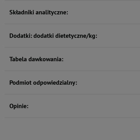
Zarówno skład, dobór surowców, jak i metoda produkcji czynią karmę z linii 
smaczną i polecaną do codziennego żywienia psów dorosłych małych ras.
Składniki analityczne:
Dodatki: dodatki dietetyczne/kg:
Tabela dawkowania:
Podmiot odpowiedzialny:
Opinie: