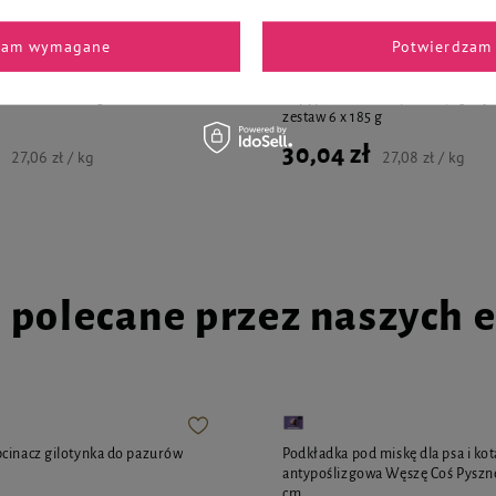
zam wymagane
Potwierdzam 
la psów małych ras Luger's
Karma mokra dla psa szczeniaka 
ts mix 12 x 185 g
Puppy's Time z indykiem, jagnięc
zestaw 6 x 185 g
30,04 zł
27,06 zł / kg
27,08 zł / kg
i polecane przez naszych 
cinacz gilotynka do pazurów
Podkładka pod miskę dla psa i kot
antypoślizgowa Węszę Coś Pyszn
cm