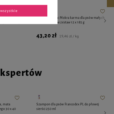
wszystkie
Luger's
Super Rafi Mini Mokra karma dla psów małych
iną i żurawiną
ras mix smaków zestaw 12 x 185 g
43,20 zł
19,46 zł / kg
ekspertów
a, mata
Szampon dla psów Francodex PL do płowej
ego 30 x 40
sierści 250 ml