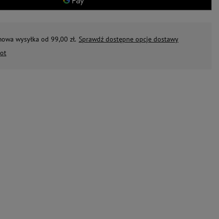
mowa wysyłka od 99,00 zł.
Sprawdź dostępne opcje dostawy
ot