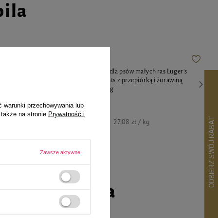
pila
 Luger's
Karma mokra dla psów małych ras Luger's
, ziemniakiem i
Little's Moments z przepiórką i żurawiną
zestaw 6 x 185 g
ć warunki przechowywania lub
 także na stronie
Prywatność i
30,04 zł
27,08 zł / kg
Zawsze aktywne
go czworonoga