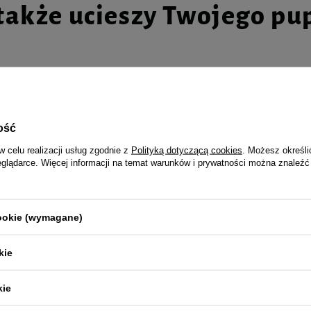
także ucieszy Twojego pu
la psów małych ras Luger's
Karma mokra dla psów małych ras
ts z jagnięciną i ryżem
Little's Moments z sercami z gęsi
ość
aw 6 x 185 g
brokułem zestaw 6 x 185 g
w celu realizacji usług zgodnie z
Polityką dotyczącą cookies
. Możesz określi
eglądarce. Więcej informacji na temat warunków i prywatności można znaleźć
30,04 zł
27,08 zł / kg
27,08 zł / kg
cookie (wymagane)
kie
jalnie dla Ciebie i Twoje
kie