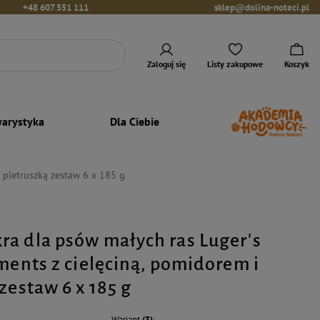
+48 607 551 111
sklep@dolina-noteci.pl
Zaloguj się
Listy zakupowe
Koszyk
arystyka
Dla Ciebie
 pietruszką zestaw 6 x 185 g
a dla psów małych ras Luger's
oments z cielęciną, pomidorem i
zestaw 6 x 185 g
Wariant
(3)