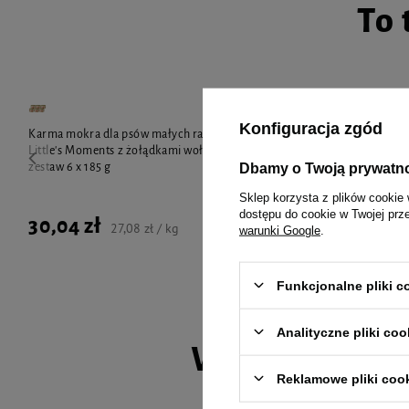
To 
Konfiguracja zgód
Karma mokra dla psów małych ras Luger's
Karma mokra d
Little's Moments z żołądkami wołowymi i dynią
Little's Momen
Dbamy o Twoją prywatn
zestaw 6 x 185 g
brązowym zest
Sklep korzysta z plików cookie 
dostępu do cookie w Twojej prz
30,04 zł
30,04 zł
27,08 zł / kg
warunki Google
.
Funkcjonalne pliki 
Analityczne pliki coo
Wybrane spec
Reklamowe pliki coo