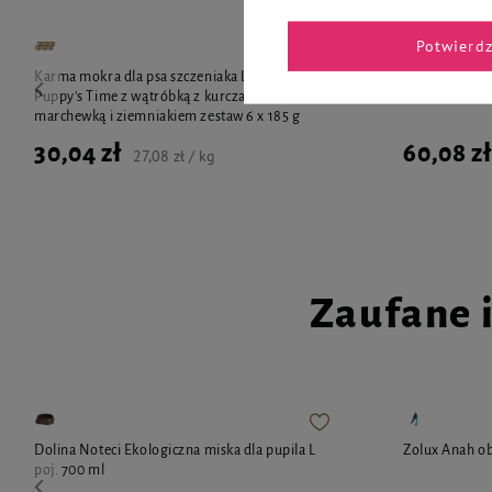
Potwierd
Karma mokra dla psa szczeniaka Luger's
Karma mokra d
Puppy's Time z wątróbką z kurczaka,
Little's Momen
marchewką i ziemniakiem zestaw 6 x 185 g
30,04 zł
60,08 zł
27,08 zł / kg
Zaufane 
Dolina Noteci Ekologiczna miska dla pupila L
Zolux Anah ob
poj. 700 ml