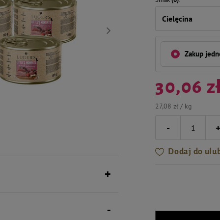
Cielęcina
Zakup jed
30,06 z
27,08 zł / kg
-
Dodaj do ulu