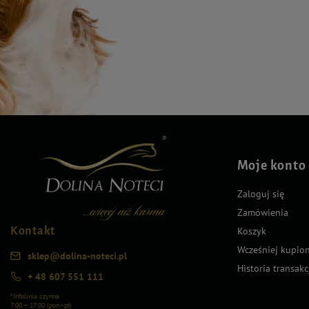
Moje konto
Zaloguj się
Zamówienia
Kontakt
Koszyk
Wcześniej kupio
sklep@dolina-noteci.pl
Historia transakc
+ 48 607 551 111
*Infolinia czynna
7:00 – 17:00 (pon–pt)