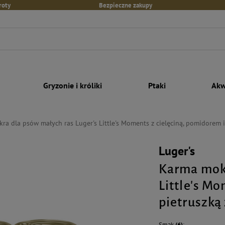
roty
Bezpieczne zakupy
Gryzonie i króliki
Ptaki
Akw
a dla psów małych ras Luger's Little's Moments z cielęciną, pomidorem i
Luger's
Karma mokr
Little's M
pietruszką 
Smak
(6)