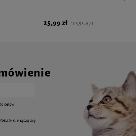
25,99 zł
103,96 zł / l
amówienie
do celów
 Rabaty nie łączą się