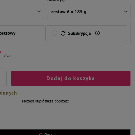
zestaw 6 x 185 g
norazowy
Subskrypcja
ł
/
szt.
Dodaj do koszyka
+
bionych
Możesz kupić także poprzez: