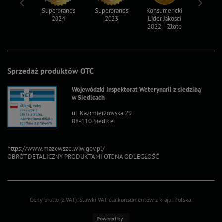
ksy 2022
Superbrands
Superbrands
Konsumencki
Konsum
2024
2023
Lider Jakości
Lider Ja
2022 – Złoto
2022 – S
Sprzedaż produktów OTC
Wojewódzki Inspektorat Weterynarii z siedzibą
w Siedlcach
ul. Kazimierzowska 29
08-110 Siedlce
https://www.mazowsze.wiw.gov.pl/
OBRÓT DETALICZNY PRODUKTAMI OTC NA ODLEGŁOŚĆ
Ceny brutto (z VAT).
Stawki VAT dla konsumentów z kraju:
Polska
.