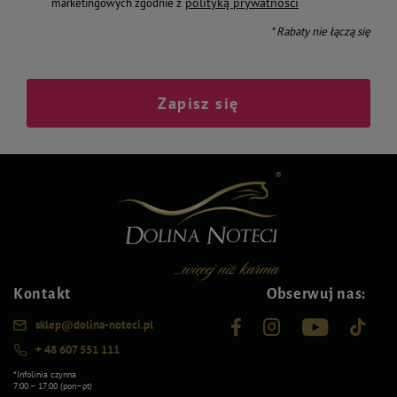
polityką prywatności
marketingowych zgodnie z
* Rabaty nie łączą się
Zapisz się
Kontakt
Obserwuj nas:
sklep@dolina-noteci.pl
+ 48 607 551 111
*Infolinia czynna
7:00 – 17:00 (pon–pt)