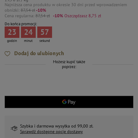
Najniższa cena produktu w okresie 30 dni przed wprowadzeniem
obniżki:
87,54 zł
-10%
Cena regularna:
87,54 zł
-10%
Oszczędzasz 8,75 zł
Do końca promocji:
23
24
57
godzin
minut
sekund
Dodaj do ulubionych
Możesz kupić także
poprzez:
Szybka i darmowa wysyłka od 99,00 zł.
Sprawdź dostępne opcje dostawy