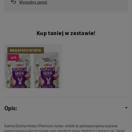
Wygodny zwrot
Kup taniej w zestawie!
NAJLEPSZA OFERTA
-4%
Opis:
166,86 zł
175,08 zł
Karma suszona dla psa Dolina
Noteci Premium junior królik
Karma Dolina Noteci Premium Junior -królik to pełnoporcjowa suszona
zestaw 2 x 4 kg
karma bytowa dla szczeniąt oraz młodych psów średnich i dużych ras. Skład