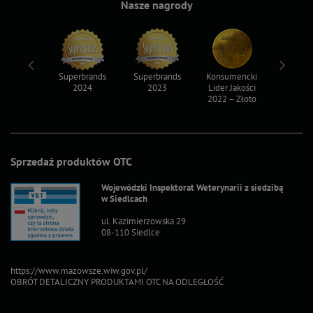
Nasze nagrody
ksy 2022
Superbrands
Superbrands
Konsumencki
Konsum
2024
2023
Lider Jakości
Lider Ja
2022 – Złoto
2022 – S
Sprzedaż produktów OTC
Wojewódzki Inspektorat Weterynarii z siedzibą
w Siedlcach
ul. Kazimierzowska 29
08-110 Siedlce
https://www.mazowsze.wiw.gov.pl/
OBRÓT DETALICZNY PRODUKTAMI OTC NA ODLEGŁOŚĆ