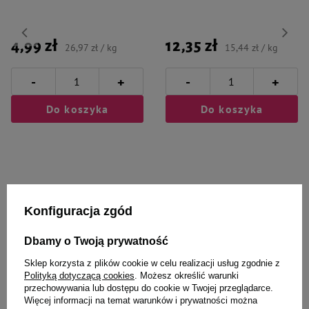
4,99 zł
12,35 zł
26,97 zł / kg
15,44 zł / kg
-
-
+
+
Do koszyka
Do koszyka
Konfiguracja zgód
Wybrane specjalnie dla
Ciebie i Twojego czworonoga
Dbamy o Twoją prywatność
Sklep korzysta z plików cookie w celu realizacji usług zgodnie z
Polityką dotyczącą cookies
. Możesz określić warunki
przechowywania lub dostępu do cookie w Twojej przeglądarce.
Więcej informacji na temat warunków i prywatności można
Trixie Kaganiec dla psa
Mokra karma dla psa Rafi z