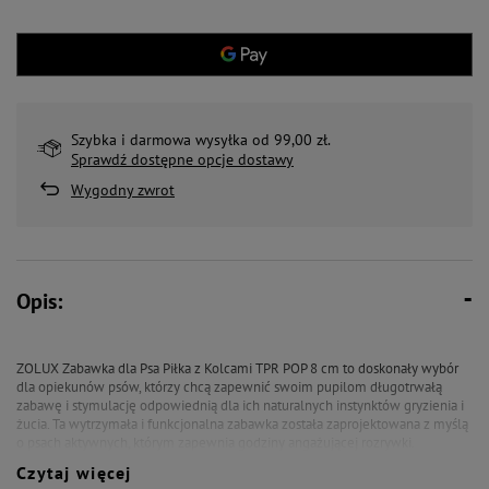
Szybka i darmowa wysyłka od 99,00 zł.
Sprawdź dostępne opcje dostawy
Wygodny zwrot
Opis:
ZOLUX Zabawka dla Psa Piłka z Kolcami TPR POP 8 cm to doskonały wybór
dla opiekunów psów, którzy chcą zapewnić swoim pupilom długotrwałą
zabawę i stymulację odpowiednią dla ich naturalnych instynktów gryzienia i
żucia. Ta wytrzymała i funkcjonalna zabawka została zaprojektowana z myślą
o psach aktywnych, którym zapewnia godziny angażującej rozrywki.
Czytaj więcej
Wytrzymała zabawka w błyszczącym kolorze!