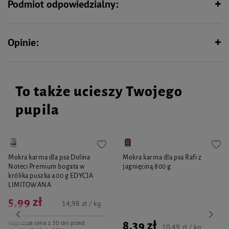
masuje dziąsła
Podmiot odpowiedzialny:
kolor wysyłamy losowo
Opinie:
To także ucieszy Twojego
pupila
Mokra karma dla psa Dolina
Mokra karma dla psa Rafi z
Noteci Premium bogata w
jagnięciną 800 g
królika puszka 400 g EDYCJA
LIMITOWANA
5,99 zł
14,98 zł / kg
Najniższa cena z 30 dni przed
8,39 zł
10,49 zł / kg