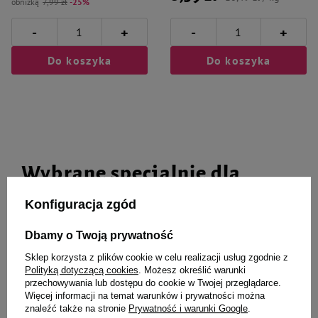
obniżką
7,99 zł
-25%
-
-
+
+
Do koszyka
Do koszyka
Wybrane specjalnie dla
Ciebie i Twojego czworonoga
Konfiguracja zgód
Dbamy o Twoją prywatność
Sklep korzysta z plików cookie w celu realizacji usług zgodnie z
ZOLUX Zabawka dla psa TPR POP
Legowisko Dolina Noteci Design
Polityką dotyczącą cookies
. Możesz określić warunki
kość 12 cm kolor turkusowy
rozmiar "S"
przechowywania lub dostępu do cookie w Twojej przeglądarce.
Więcej informacji na temat warunków i prywatności można
znaleźć także na stronie
Prywatność i warunki Google
.
19,99 zł
113,90 zł