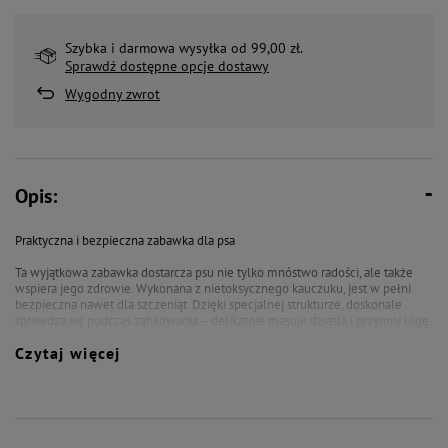
Szybka i darmowa wysyłka od 99,00 zł.
Sprawdź dostępne opcje dostawy
Wygodny zwrot
Opis:
Praktyczna i bezpieczna zabawka dla psa
Ta wyjątkowa zabawka dostarcza psu nie tylko mnóstwo radości, ale także
wspiera jego zdrowie. Wykonana z nietoksycznego kauczuku, jest w pełni
bezpieczna nawet dla szczeniąt. Dzięki specjalnej strukturze, doskonale
sprawdza się podczas ząbkowania – delikatnie masuje dziąsła i przynosi ulgę
maluchom.
Czytaj więcej
Dla dodatkowego efektu łagodzącego zabawkę można wypełnić wodą i
schłodzić w zamrażarce.
z kauczuku