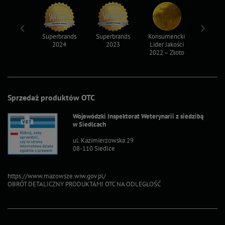
ksy 2022
Superbrands
Superbrands
Konsumencki
Konsum
2024
2023
Lider Jakości
Lider Ja
2022 – Złoto
2022 – S
Sprzedaż produktów OTC
Wojewódzki Inspektorat Weterynarii z siedzibą
w Siedlcach
ul. Kazimierzowska 29
08-110 Siedlce
https://www.mazowsze.wiw.gov.pl/
OBRÓT DETALICZNY PRODUKTAMI OTC NA ODLEGŁOŚĆ