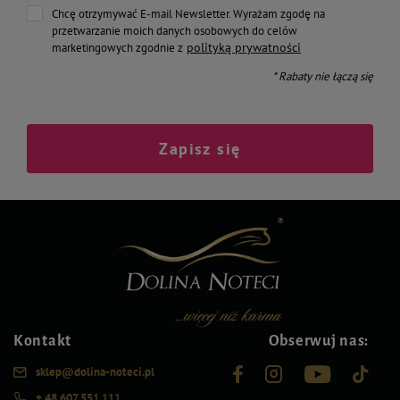
Chcę otrzymywać E-mail Newsletter. Wyrażam zgodę na
przetwarzanie moich danych osobowych do celów
polityką prywatności
marketingowych zgodnie z
* Rabaty nie łączą się
Zapisz się
Kontakt
Obserwuj nas:
sklep@dolina-noteci.pl
+ 48 607 551 111