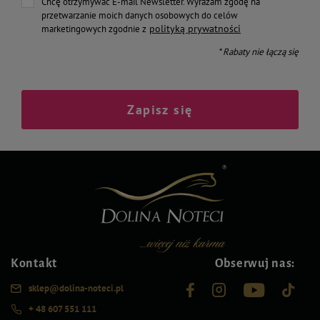
Chcę otrzymywać E-mail Newsletter. Wyrażam zgodę na
przetwarzanie moich danych osobowych do celów
polityką prywatności
marketingowych zgodnie z
* Rabaty nie łączą się
Zapisz się
Kontakt
Obserwuj nas:
sklep@dolina-noteci.pl
+ 48 607 551 111