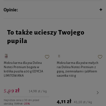
Opinie:
To także ucieszy Twojego
pupila
Mokra karma dla psa Dolina
Mokra karma dla psów małych
Noteci Premium bogata w
ras Dolina Noteci Premium z
królika puszka 400 g EDYCJA
gęsią, ziemniakami i jabłkiem
LIMITOWANA
saszetka 100 g
5,99 zł
14,98 zł / kg
Najniższa cena z 30 dni przed
4,11 zł
41,10 zł / kg
obniżką
7,99 zł
-25%