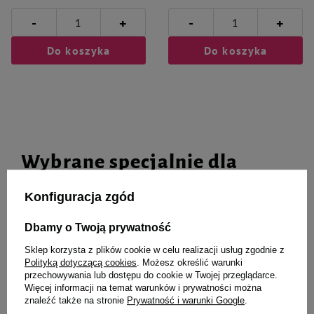
-
-
+
+
Do koszyka
Do koszyka
Wybrane specjalnie dla
Ciebie i Twojego czworonoga
Konfiguracja zgód
Dbamy o Twoją prywatność
Sklep korzysta z plików cookie w celu realizacji usług zgodnie z
Zolux sznur miętowy 17 cm
Trixie Super Strong Patyk
Polityką dotyczącą cookies
. Możesz określić warunki
zabawka dla psa
zabawka dla psa, jasnoniebieska
przechowywania lub dostępu do cookie w Twojej przeglądarce.
22,2 cm / 5 cm
Więcej informacji na temat warunków i prywatności można
6,99 zł
28,99 zł
znaleźć także na stronie
Prywatność i warunki Google
.