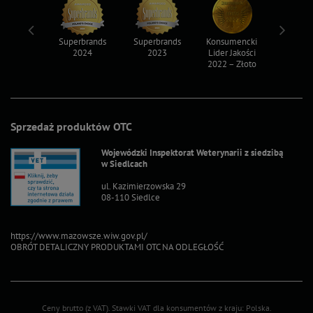
ksy 2022
Superbrands
Superbrands
Konsumencki
Konsum
2024
2023
Lider Jakości
Lider Ja
2022 – Złoto
2022 – S
Sprzedaż produktów OTC
Wojewódzki Inspektorat Weterynarii z siedzibą
w Siedlcach
ul. Kazimierzowska 29
08-110 Siedlce
https://www.mazowsze.wiw.gov.pl/
OBRÓT DETALICZNY PRODUKTAMI OTC NA ODLEGŁOŚĆ
Ceny brutto (z VAT).
Stawki VAT dla konsumentów z kraju:
Polska
.