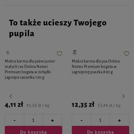
To także ucieszy Twojego
pupila
Mokra karma dla psów junior
Mokra karma dla psa Dolina
małych ras Dolina Noteci
Noteci Premium bogata w
Premium bogata w żołądki
jagnięcinę puszka 800 g
jagnięce saszetka 100 g
4,11 zł
12,35 zł
41,10 zł / kg
15,44 zł / kg
-
-
+
+
Do koszyka
Do koszyka