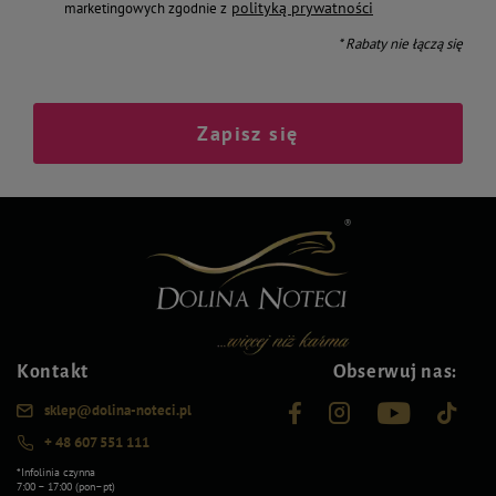
polityką prywatności
marketingowych zgodnie z
* Rabaty nie łączą się
Zapisz się
Kontakt
Obserwuj nas:
sklep@dolina-noteci.pl
+ 48 607 551 111
*Infolinia czynna
7:00 – 17:00 (pon–pt)