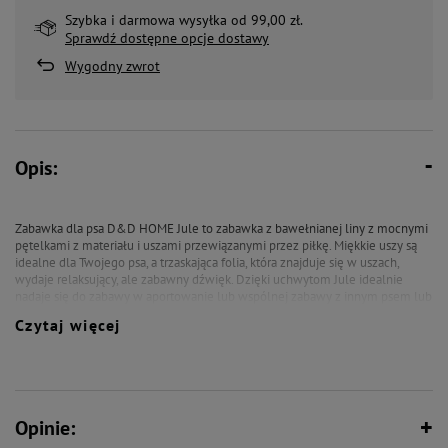
Szybka i darmowa wysyłka od 99,00 zł.
Sprawdź dostępne opcje dostawy
Wygodny zwrot
Opis:
Zabawka dla psa D&D HOME Jule to zabawka z bawełnianej liny z mocnymi
pętelkami z materiału i uszami przewiązanymi przez piłkę. Miękkie uszy są
idealne dla Twojego psa, a trzaskająca folia, która znajduje się w uszach,
wydaje relaksujący, ale zabawny dźwięk. Dzięki uchwytom Jule idealnie
nadaje się do zabawy w aportowanie lub wspólnej zabawy z innym psem lub
opiekunem.
Czytaj więcej
Opinie: