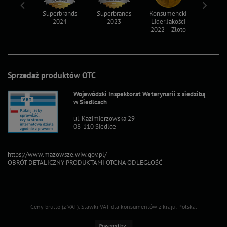
ksy 2022
Superbrands
Superbrands
Konsumencki
Konsum
2024
2023
Lider Jakości
Lider Ja
2022 – Złoto
2022 – S
Sprzedaż produktów OTC
Wojewódzki Inspektorat Weterynarii z siedzibą
w Siedlcach
ul. Kazimierzowska 29
08-110 Siedlce
https://www.mazowsze.wiw.gov.pl/
OBRÓT DETALICZNY PRODUKTAMI OTC NA ODLEGŁOŚĆ
Ceny brutto (z VAT).
Stawki VAT dla konsumentów z kraju:
Polska
.