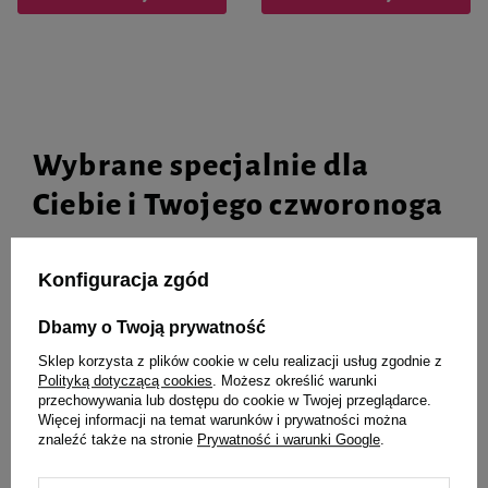
Wybrane specjalnie dla
Ciebie i Twojego czworonoga
Konfiguracja zgód
Mokra karma dla psa Dolina
Mokra karma dla psów małych
Dbamy o Twoją prywatność
Noteci Premium bogata w
ras Dolina Noteci Premium z
wołowinę saszetka 150 g
cielęcina, pomidorami i
Sklep korzysta z plików cookie w celu realizacji usług zgodnie z
makaronem saszetka 100 g
Polityką dotyczącą cookies
. Możesz określić warunki
przechowywania lub dostępu do cookie w Twojej przeglądarce.
Więcej informacji na temat warunków i prywatności można
znaleźć także na stronie
Prywatność i warunki Google
.
5,14 zł
4,11 zł
34,27 zł / kg
41,10 zł / kg