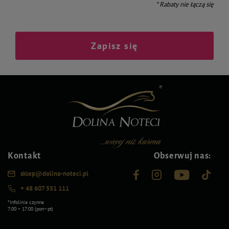
* Rabaty nie łączą się
Zapisz się
Kontakt
Obserwuj nas:
sklep@dolina-noteci.pl
+ 48 607 551 111
*Infolinia czynna
7:00 – 17:00 (pon–pt)