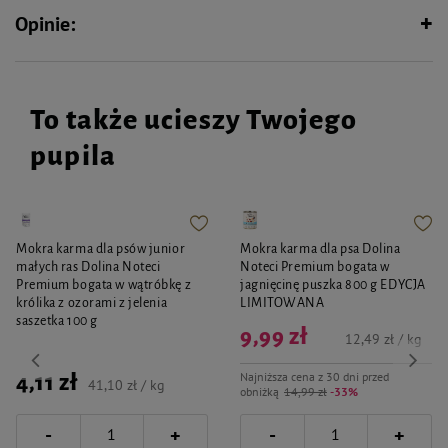
Opinie:
To także ucieszy Twojego
pupila
Mokra karma dla psów junior
Mokra karma dla psa Dolina
małych ras Dolina Noteci
Noteci Premium bogata w
Premium bogata w wątróbkę z
jagnięcinę puszka 800 g EDYCJA
królika z ozorami z jelenia
LIMITOWANA
saszetka 100 g
9,99 zł
12,49 zł / kg
Najniższa cena z 30 dni przed
4,11 zł
41,10 zł / kg
obniżką
14,99 zł
-33%
-
-
+
+