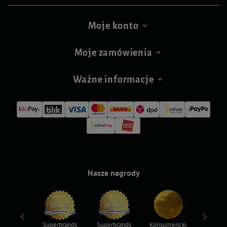
Moje konto
Moje zamówienia
Ważne informacje
Nasze nagrody
ksy 2022
Superbrands
Superbrands
Konsumencki
Konsum