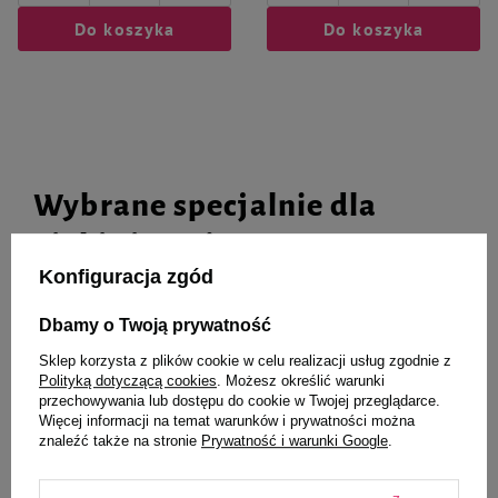
Do koszyka
Do koszyka
Wybrane specjalnie dla
Ciebie i Twojego czworonoga
Konfiguracja zgód
Dbamy o Twoją prywatność
Zolux Zabawka dla psa gryzak
Cooper & Pals Zabawka piszcząca
Sklep korzysta z plików cookie w celu realizacji usług zgodnie z
hantel TAO 12,5 cm
do gryzienia dla psa kolorowy
Polityką dotyczącą cookies
. Możesz określić warunki
lód 15,5 cm
przechowywania lub dostępu do cookie w Twojej przeglądarce.
Więcej informacji na temat warunków i prywatności można
15,99 zł
7,38 zł
znaleźć także na stronie
Prywatność i warunki Google
.
-
-
+
+