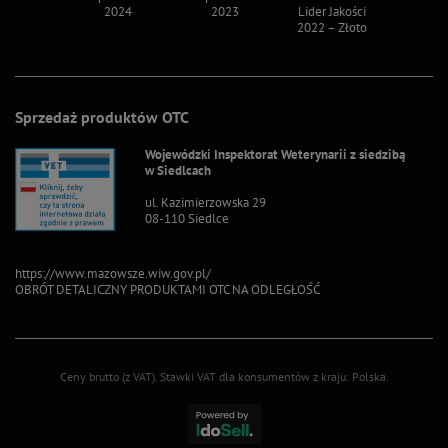
2024
2023
Lider Jakości
Lider Ja
2022 – Złoto
2022 – S
Sprzedaż produktów OTC
Wojewódzki Inspektorat Weterynarii z siedzibą
w Siedlcach
ul. Kazimierzowska 29
08-110 Siedlce
https://www.mazowsze.wiw.gov.pl/
OBRÓT DETALICZNY PRODUKTAMI OTC NA ODLEGŁOŚĆ
Ceny brutto (z VAT).
Stawki VAT dla konsumentów z kraju:
Polska
.