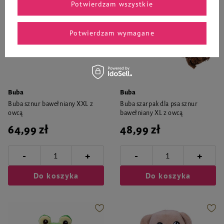
Potwierdzam wszystkie
Potwierdzam wymagane
Buba
Buba
Buba sznur bawełniany XXL z
Buba szarpak dla psa sznur
owcą
bawełniany XL z owcą
64,99 zł
48,99 zł
-
-
+
+
Do koszyka
Do koszyka