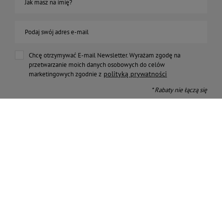
Jak masz na imię?
Podaj swój adres e-mail
Chcę otrzymywać E-mail Newsletter. Wyrażam zgodę na
przetwarzanie moich danych osobowych do celów
polityką prywatności
marketingowych zgodnie z
* Rabaty nie łączą się
Zapisz się