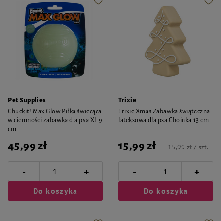
Pet Supplies
Trixie
Chuckit! Max Glow Piłka świecąca
Trixie Xmas Zabawka świąteczna
w ciemności zabawka dla psa XL 9
lateksowa dla psa Choinka 13 cm
cm
45,99 zł
15,99 zł
15,99 zł / szt.
-
-
+
+
Do koszyka
Do koszyka