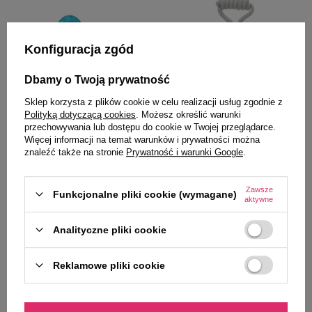
Konfiguracja zgód
Dbamy o Twoją prywatność
Sklep korzysta z plików cookie w celu realizacji usług zgodnie z
Polityką dotyczącą cookies
. Możesz określić warunki
przechowywania lub dostępu do cookie w Twojej przeglądarce.
Zolux
Trixie
Więcej informacji na temat warunków i prywatności można
Zolux Zabawka dla psa gryzak
Trixie Zabawka dla psa Junior
znaleźć także na stronie
Prywatność i warunki Google
.
bumerang TAO 13,6 cm
Piłka sznurowa z uchwytem 6
cm/23 cm
19,99 zł
10,99 zł
Zawsze
Funkcjonalne pliki cookie (wymagane)
aktywne
-
-
+
+
Analityczne pliki cookie
Do koszyka
Do koszyka
Reklamowe pliki cookie