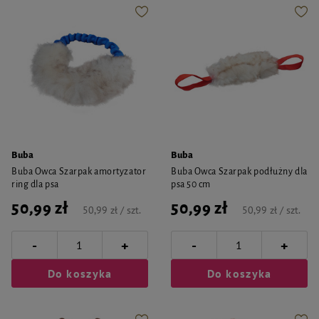
Buba
Buba
Buba Owca Szarpak amortyzator
Buba Owca Szarpak podłużny dla
ring dla psa
psa 50 cm
50,99 zł
50,99 zł
50,99 zł / szt.
50,99 zł / szt.
-
-
+
+
Do koszyka
Do koszyka