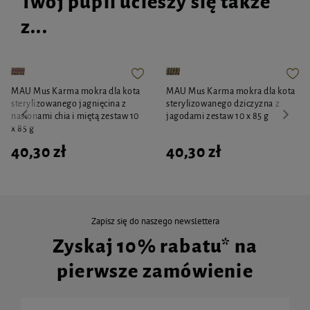
Twój pupil ucieszy się także
z...
MAU Mus Karma mokra dla kota
MAU Mus Karma mokra dla kota
sterylizowanego jagnięcina z
sterylizowanego dziczyzna z
nasionami chia i miętą zestaw 10
jagodami zestaw 10 x 85 g
x 85 g
40,30 zł
40,30 zł
Zapisz się do naszego newslettera
Zyskaj 10% rabatu* na
pierwsze zamówienie