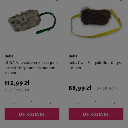
Buba
Buba
BUBA Zabawka szarpak dla psa z
Buba Owca Szarpak długi dla psa
owczej skóry z amortyzatorem
L 80 cm
100 cm
112,99 zł
88,99 zł
88,99 zł / szt.
112,99 zł / szt.
-
-
+
+
Do koszyka
Do koszyka