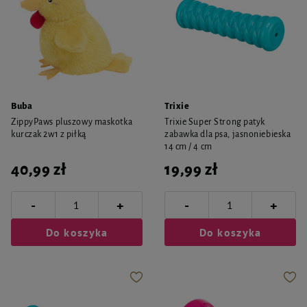
Buba
Trixie
ZippyPaws pluszowy maskotka
Trixie Super Strong patyk
kurczak 2w1 z piłką
zabawka dla psa, jasnoniebieska
14 cm / 4 cm
40,99 zł
19,99 zł
-
-
+
+
Do koszyka
Do koszyka