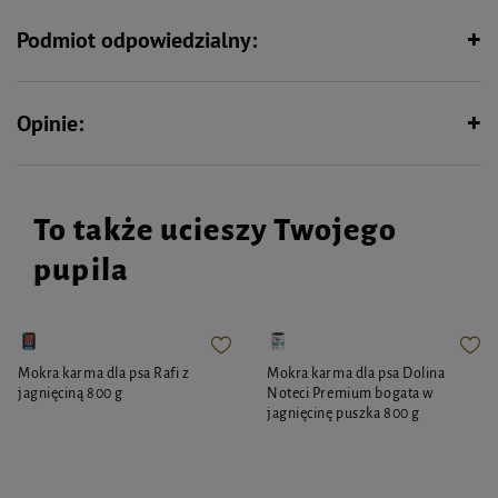
aktywności. ZOLUX Zabawka gryzak kość to doskonała odpowiedź na
potrzeby zwierząt, które uwielbiają dynamiczną i angażującą zabawę.
Podmiot odpowiedzialny:
Opinie:
To także ucieszy Twojego
pupila
Mokra karma dla psa Rafi z
Mokra karma dla psa Dolina
jagnięciną 800 g
Noteci Premium bogata w
jagnięcinę puszka 800 g