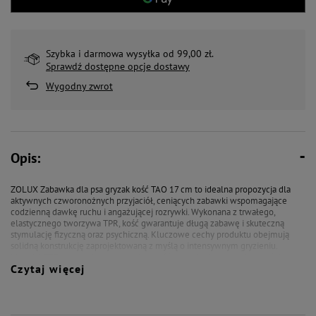
Szybka i darmowa wysyłka od 99,00 zł.
Sprawdź dostępne opcje dostawy
Wygodny zwrot
Opis:
ZOLUX Zabawka dla psa gryzak kość TAO 17 cm to idealna propozycja dla
aktywnych czworonożnych przyjaciół, ceniących zabawki wspomagające
codzienną dawkę ruchu i angażującej rozrywki. Wykonana z trwałego,
elastycznego tworzywa TPR, kość gwarantuje długą zabawę i skuteczną
stymulację fizyczną oraz psychiczną. Kluczowe cechy produktu obejmują
solidną konstrukcję zaprojektowaną z myślą o intensywnym gryzieniu.
Materiał TPR zapewnia wysoką odporność na uszkodzenia, jednocześnie
Czytaj więcej
pozostając bezpiecznym dla psich zębów i dziąseł. Gryzak w kształcie kości
jest lekki, co umożliwia łatwe aportowanie. Dzięki tej zabawce Twój pies
będzie miał możliwość rozładowania energii, zaspokojenia potrzeby
gryzienia oraz poprawienia kondycji. Idealna do wspólnych zabaw z
opiekunem, wzmacniająca więź i zapewniająca radość z interaktywnej