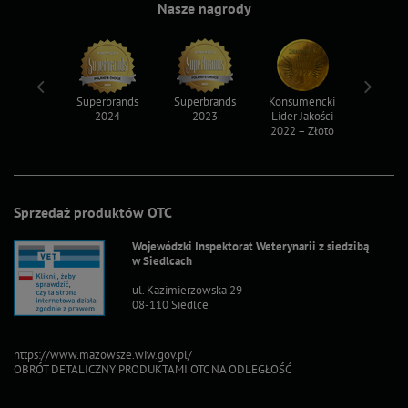
Nasze nagrody
ksy 2022
Superbrands
Superbrands
Konsumencki
Konsum
2024
2023
Lider Jakości
Lider Ja
2022 – Złoto
2022 – S
Sprzedaż produktów OTC
Wojewódzki Inspektorat Weterynarii z siedzibą
w Siedlcach
ul. Kazimierzowska 29
08-110 Siedlce
https://www.mazowsze.wiw.gov.pl/
OBRÓT DETALICZNY PRODUKTAMI OTC NA ODLEGŁOŚĆ