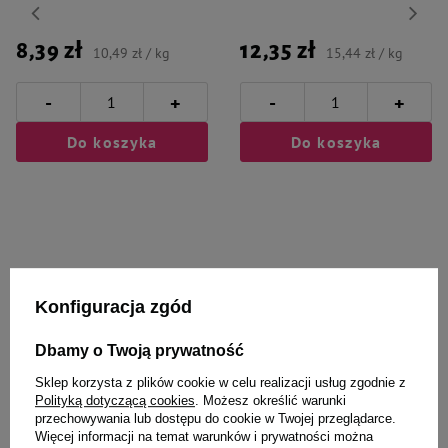
8,39 zł
12,35 zł
10,49 zł / kg
15,44 zł / kg
-
-
+
+
Do koszyka
Do koszyka
Wybrane specjalnie dla
Konfiguracja zgód
Ciebie i Twojego czworonoga
Dbamy o Twoją prywatność
Sklep korzysta z plików cookie w celu realizacji usług zgodnie z
Polityką dotyczącą cookies
. Możesz określić warunki
przechowywania lub dostępu do cookie w Twojej przeglądarce.
DUVO+ zabawka gumowa dla
Over Zoo Szczotka z metalowymi
Więcej informacji na temat warunków i prywatności można