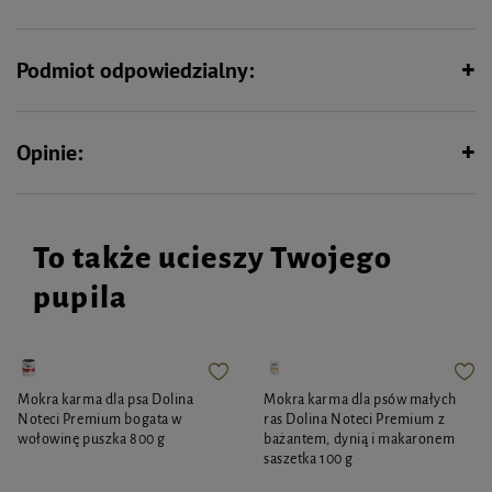
Gładka powierzchnia sprawia, że jest łatwa do czyszczenia i wygodna w
użytkowaniu.
Cechy produktu:
Podmiot odpowiedzialny:
Świeci w ciemności po kr
ótkim na
świetleniu.
Wystarczy 5
–10 minut pod lampk
ą lub w świetle słonecznym.
Wykonana z trwałej, naturalnej gumy.
Opinie:
Łatwa do utrzymania w czystości.
Idealna do zabawy po zmroku.
Z
Chuckit
! Max Glow Ball każda wieczorna zabawa stanie się jeszcze bardziej
ekscytująca!
To także ucieszy Twojego
UWAGA: zabawka nie jest niezniszczalna.
pupila
Mokra karma dla psa Dolina
Mokra karma dla psów małych
Noteci Premium bogata w
ras Dolina Noteci Premium z
wołowinę puszka 800 g
bażantem, dynią i makaronem
saszetka 100 g