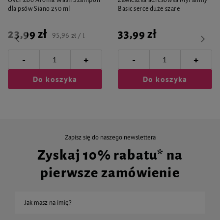
Over Zoo Aroma Wash Szampon
Zawieszka adresówka MyFamily
dla psów Siano 250 ml
Basic serce duże szare
23,99 zł
33,99 zł
95,96 zł / l
-
-
+
+
Do koszyka
Do koszyka
Zapisz się do naszego newslettera
Zyskaj 10% rabatu* na
pierwsze zamówienie
Jak masz na imię?