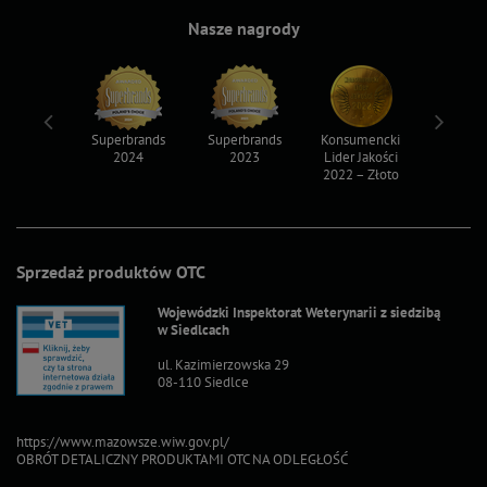
Nasze nagrody
ksy 2022
Superbrands
Superbrands
Konsumencki
Konsum
2024
2023
Lider Jakości
Lider Ja
2022 – Złoto
2022 – S
Sprzedaż produktów OTC
Wojewódzki Inspektorat Weterynarii z siedzibą
w Siedlcach
ul. Kazimierzowska 29
08-110 Siedlce
https://www.mazowsze.wiw.gov.pl/
OBRÓT DETALICZNY PRODUKTAMI OTC NA ODLEGŁOŚĆ