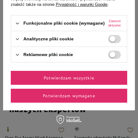
znaleźć także na stronie
Prywatność i warunki Google
.
i kota kość czarna z obramówką S
44,90 zł
32,69 zł
Zawsze
Funkcjonalne pliki cookie (wymagane)
aktywne
-
-
+
+
Analityczne pliki cookie
Do koszyka
Do koszyka
Reklamowe pliki cookie
Potwierdzam wszystkie
Potwierdzam wymagane
Zaufane i polecane przez
naszych ekspertów