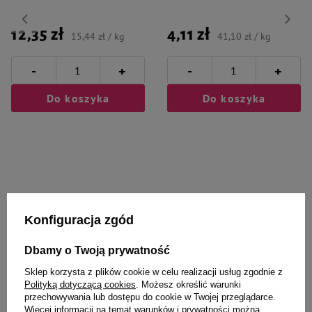
12,35 zł
4,11 zł
15,44 zł / kg
41,10 zł / kg
-
-
+
+
Do koszyka
Do koszyka
Wybrane specjalnie dla
Konfiguracja zgód
Ciebie i Twojego czworonoga
Dbamy o Twoją prywatność
Sklep korzysta z plików cookie w celu realizacji usług zgodnie z
Polityką dotyczącą cookies
. Możesz określić warunki
przechowywania lub dostępu do cookie w Twojej przeglądarce.
Zawieszka Adresówka
GiGwi Zabawka dla psa piłka do
Więcej informacji na temat warunków i prywatności można
Identyfikator z grawerem dla psa
wody