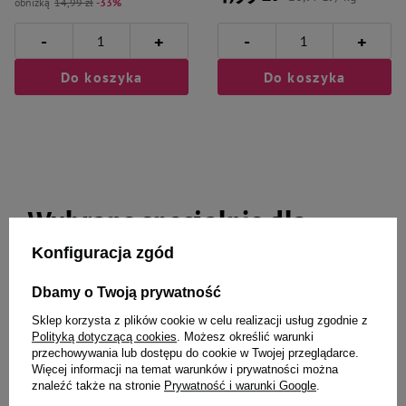
obniżką
14,99 zł
-33%
-
-
+
+
Do koszyka
Do koszyka
Wybrane specjalnie dla
Ciebie i Twojego czworonoga
Konfiguracja zgód
Dbamy o Twoją prywatność
Sklep korzysta z plików cookie w celu realizacji usług zgodnie z
Polityką dotyczącą cookies
. Możesz określić warunki
Barry King Zabawka dla psa piłka
Zolux Zabawka dla psa gryzak
przechowywania lub dostępu do cookie w Twojej przeglądarce.
czerwona 7,5cm L
piłka TAO 8 cm
Więcej informacji na temat warunków i prywatności można
znaleźć także na stronie
Prywatność i warunki Google
.
26,99 zł
19,99 zł