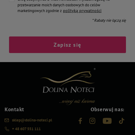
przetwarzanie moich danych osobowych do celów
polityką prywatności
marketingowych zgodnie z
* Rabaty nie łączą się
Zapisz się
Kontakt
Obserwuj nas:
sklep@dolina-noteci.pl
+ 48 607 551 111