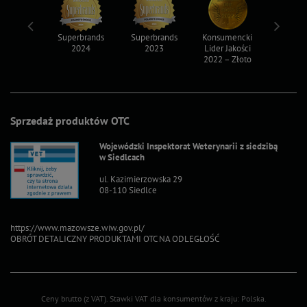
ksy 2022
Superbrands
Superbrands
Konsumencki
Konsum
2024
2023
Lider Jakości
Lider Ja
2022 – Złoto
2022 – S
Sprzedaż produktów OTC
Wojewódzki Inspektorat Weterynarii z siedzibą
w Siedlcach
ul. Kazimierzowska 29
08-110 Siedlce
https://www.mazowsze.wiw.gov.pl/
OBRÓT DETALICZNY PRODUKTAMI OTC NA ODLEGŁOŚĆ
Ceny brutto (z VAT).
Stawki VAT dla konsumentów z kraju:
Polska
.