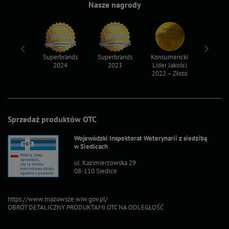
Nasze nagrody
ksy 2022
Superbrands
Superbrands
Konsumencki
Konsum
2024
2023
Lider Jakości
Lider Ja
2022 – Złoto
2022 – S
Sprzedaż produktów OTC
Wojewódzki Inspektorat Weterynarii z siedzibą
w Siedlcach
ul. Kazimierzowska 29
08-110 Siedlce
https://www.mazowsze.wiw.gov.pl/
OBRÓT DETALICZNY PRODUKTAMI OTC NA ODLEGŁOŚĆ