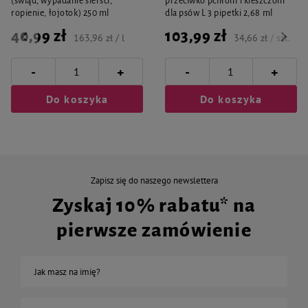
(świąd, wypadanie sierści,
przeciwko pchłom i kleszczom
ropienie, łojotok) 250 ml
dla psów L 3 pipetki 2,68 ml
40,99 zł
103,99 zł
163,96 zł / l
34,66 zł / szt.
-
-
+
+
Do koszyka
Do koszyka
Zapisz się do naszego newslettera
Zyskaj 10% rabatu* na
pierwsze zamówienie
Jak masz na imię?