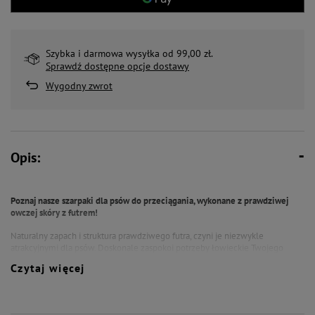
Szybka i darmowa wysyłka od 99,00 zł.
Sprawdź dostępne opcje dostawy
Wygodny zwrot
Opis:
Poznaj nasze szarpaki dla psów do przeciągania, wykonane z prawdziwej
owczej skóry z futrem!
Naturalny zapach i struktura prawdziwego futra, czyni je niezwykle
atrakcyjnymi dla psów. Doskonale zaspokoi potrzeby łowieckie Twojego
pupila - obserwację, gonitwę i tarmoszenie.
Czytaj więcej
Idealne do interaktywnej zabawy, treningu i ćwiczeń nagradzających, te
zabawki do przeciągania są niezbędnym elementem wyposażenia każdego
właściciela psa.