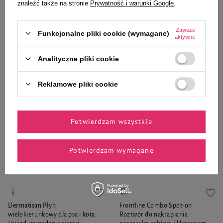
ml
znaleźć także na stronie
Prywatność i warunki Google
.
44,99 zł
50,99 zł
179,96 zł / l
50,99 zł / szt.
Zawsze
Funkcjonalne pliki cookie (wymagane)
aktywne
-
-
+
+
Analityczne pliki cookie
Do koszyka
Do koszyka
Reklamowe pliki cookie
Potwierdzam wszystkie
Zaufane i polecane przez
Potwierdzam wymagane
naszych ekspertów
Dermatisan Płyn
Frontline Combo Spot-on
wielokierunkowy dla psa i kota
Roztwór do nakrapiania