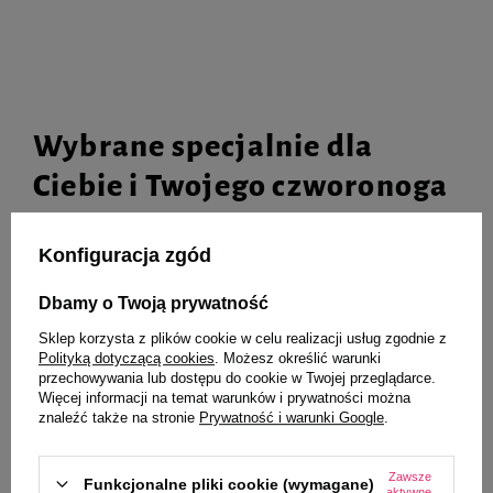
Wybrane specjalnie dla
Ciebie i Twojego czworonoga
Konfiguracja zgód
Zolux Zabawka dla psa gryzak
Over Zoo Over Zincum Shampoo
Dbamy o Twoją prywatność
kość TAO 17 cm
Szampon na łupież dla psów i
kotów 250 ml
Sklep korzysta z plików cookie w celu realizacji usług zgodnie z
Polityką dotyczącą cookies
. Możesz określić warunki
przechowywania lub dostępu do cookie w Twojej przeglądarce.
19,99 zł
32,99 zł
131,96 zł / l
Więcej informacji na temat warunków i prywatności można
znaleźć także na stronie
Prywatność i warunki Google
.
-
-
+
+
Zawsze
Do koszyka
Do koszyka
Funkcjonalne pliki cookie (wymagane)
aktywne