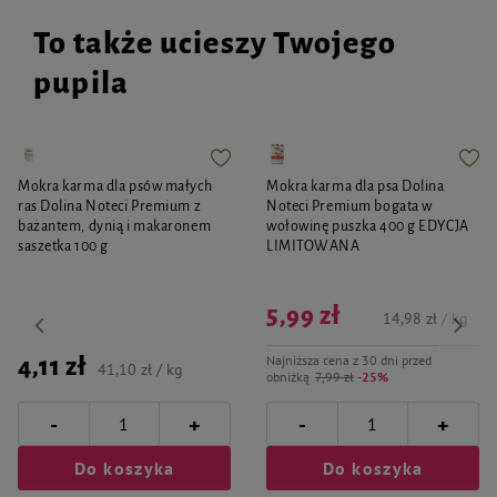
To także ucieszy Twojego
pupila
Mokra karma dla psów małych
Mokra karma dla psa Dolina
ras Dolina Noteci Premium z
Noteci Premium bogata w
bażantem, dynią i makaronem
wołowinę puszka 400 g EDYCJA
saszetka 100 g
LIMITOWANA
5,99 zł
14,98 zł / kg
Najniższa cena z 30 dni przed
4,11 zł
41,10 zł / kg
obniżką
7,99 zł
-25%
-
-
+
+
Do koszyka
Do koszyka