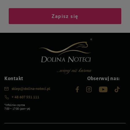
Zapisz się
Kontakt
Obserwuj nas:
sklep@dolina-noteci.pl
+ 48 607 551 111
*Infolinia czynna
7:00 – 17:00 (pon–pt)