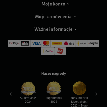
Moje konto
Moje zamówienia
Ważne informacje
Nasze nagrody
ksy 2022
Superbrands
Superbrands
Konsumencki
Konsum
2024
2023
Lider Jakości
Lider Ja
2022 – Złoto
2022 – S