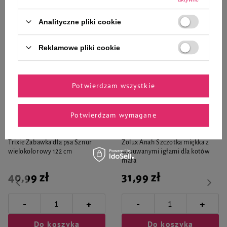
Analityczne pliki cookie
Reklamowe pliki cookie
Zaufane i polecane przez
Potwierdzam wszystkie
naszych ekspertów
Potwierdzam wymagane
Trixie Zabawka dla psa Sznur
Zolux Anah Szczotka miękka z
wielokolorowy 122 cm
wysuwanymi igłami dla kotów
mała
40,99 zł
31,99 zł
-
-
+
+
Do koszyka
Do koszyka