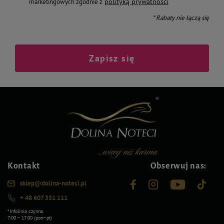
polityką prywatności
marketingowych zgodnie z
* Rabaty nie łączą się
Zapisz się
Kontakt
Obserwuj nas:
sklep@dolina-noteci.pl
+ 48 607 551 111
*Infolinia czynna
7:00 – 17:00 (pon–pt)