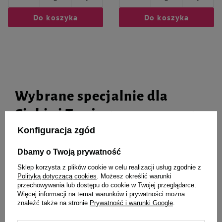
Do koszyka
Do koszyka
Wybrane specjalnie dla
Ciebie i Twojego czworonoga
Konfiguracja zgód
Dbamy o Twoją prywatność
Trixie szarpanka do gniazda
Karma suszona dla psa Dolina
Sklep korzysta z plików cookie w celu realizacji usług zgodnie z
kapok kremowa 40 g
Noteci Premium junior
Polityką dotyczącą cookies
. Możesz określić warunki
jagnięcina 1 kg
przechowywania lub dostępu do cookie w Twojej przeglądarce.
Więcej informacji na temat warunków i prywatności można
7,99 zł
26,77 zł
znaleźć także na stronie
Prywatność i warunki Google
.
26,77 zł / kg