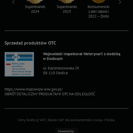
ksy 2022
Superbrands
Superbrands
Konsumencki
Konsum
2024
2023
Lider Jakości
Lider Ja
2022 – Złoto
2022 – S
Sprzedaż produktów OTC
Wojewódzki Inspektorat Weterynarii z siedzibą
w Siedlcach
ul. Kazimierzowska 29
08-110 Siedlce
https://www.mazowsze.wiw.gov.pl/
OBRÓT DETALICZNY PRODUKTAMI OTC NA ODLEGŁOŚĆ
Ceny brutto (z VAT).
Stawki VAT dla konsumentów z kraju:
Polska
.