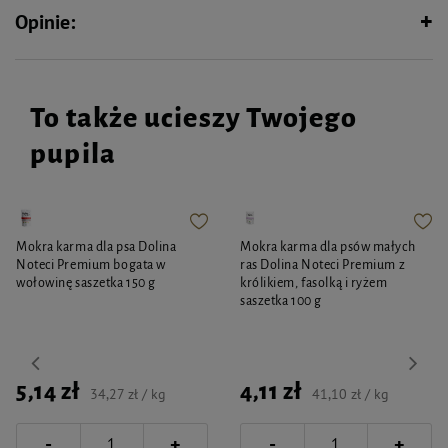
Opinie:
To także ucieszy Twojego
pupila
Mokra karma dla psa Dolina
Mokra karma dla psów małych
Noteci Premium bogata w
ras Dolina Noteci Premium z
wołowinę saszetka 150 g
królikiem, fasolką i ryżem
saszetka 100 g
5,14 zł
4,11 zł
34,27 zł / kg
41,10 zł / kg
-
-
+
+