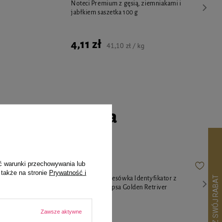
Noteci Premium z gęsią, ziemniakami i
jabłkiem saszetka 100 g
4,11 zł
41,10 zł / kg
go czworonoga
ć warunki przechowywania lub
 także na stronie
Prywatność i
or z
Zawieszka Adresówka Identyfikator z
 złote glitter
grawerem dla psa Golden Retriver
68,90 zł
Zawsze aktywne