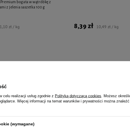
i Premium bogata w wątróbkę z
ami z jelenia saszetka 100 g
8,39 zł
1,10 zł / kg
10,49 zł / kg
jalnie dla Ciebie i Twoje
ość
w celu realizacji usług zgodnie z
Polityką dotyczącą cookies
. Możesz określi
eglądarce. Więcej informacji na temat warunków i prywatności można znaleźć
esówka Identyfikator z
Zawieszka Adresówka Identyfikat
psa i kota kość czerwona z
grawerem dla psa i kota małe koło
51,90 zł
cookie (wymagane)