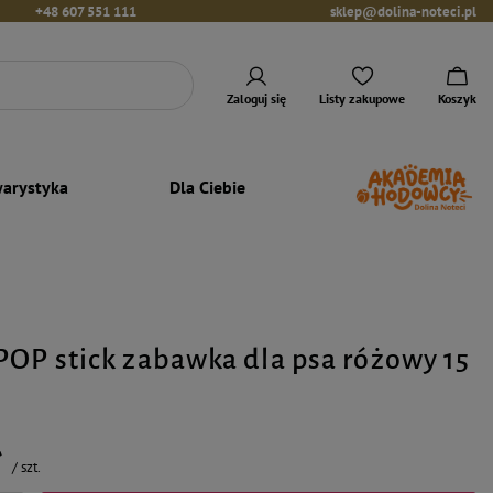
+48 607 551 111
sklep@dolina-noteci.pl
Zaloguj się
Listy zakupowe
Koszyk
arystyka
Dla Ciebie
POP stick zabawka dla psa różowy 15
ł
/
szt.