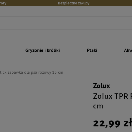
roty
Bezpieczne zakupy
Gryzonie i króliki
Ptaki
Akw
tick zabawka dla psa różowy 15 cm
Zolux
Zolux TPR 
cm
22,99 z