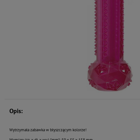
Opis:
Wytrzymała zabawka w błyszczącym kolorze!
Wymiary (sz. x dł. x wy.) [mm]: 50 x 55 x 158 mm