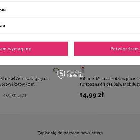
kie
kie
i polecane przez naszych 
zam wymagane
Potwierdzam 
Skin Gel Żel nawilżający do
Hilton X-Mas maskotka w piłce z
a psów i kotów 50 ml
świąteczna dla psa Bałwanek duż
14,99 zł
459,80 zł / l
Zapisz się do naszego newslettera