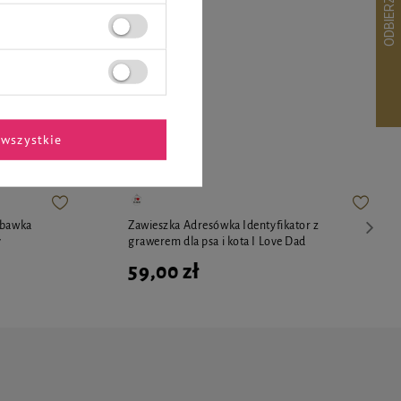
ekspertów
wszystkie
abawka
Zawieszka Adresówka Identyfikator z
y
grawerem dla psa i kota I Love Dad
59,00 zł