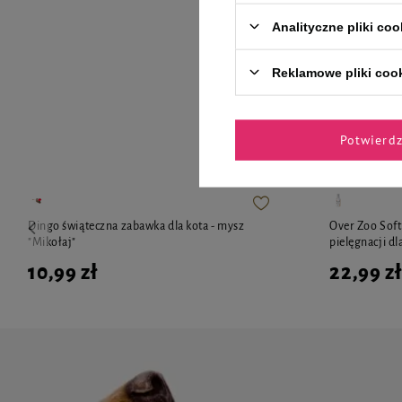
Analityczne pliki coo
Reklamowe pliki coo
Zaufane 
Potwierd
Dingo świąteczna zabawka dla kota - mysz
Over Zoo Soft 
"Mikołaj"
pielęgnacji dl
10,99 zł
22,99 zł