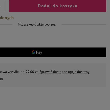
Dodaj do koszyka
+
bionych
Możesz kupić także poprzez:
mowa wysyłka od 99,00 zł.
Sprawdź dostępne opcje dostawy
ot