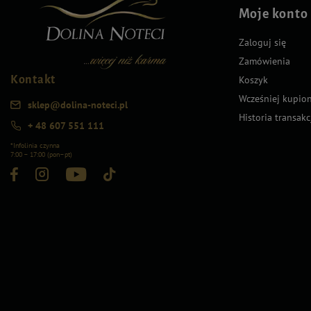
Moje konto
Zaloguj się
Zamówienia
Kontakt
Koszyk
Wcześniej kupio
sklep@dolina-noteci.pl
Historia transakc
+ 48 607 551 111
*Infolinia czynna
7:00 – 17:00 (pon–pt)