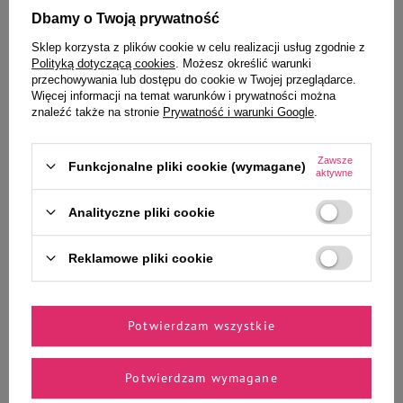
Dbamy o Twoją prywatność
Sklep korzysta z plików cookie w celu realizacji usług zgodnie z
To także ucieszy Twojego
Polityką dotyczącą cookies
. Możesz określić warunki
przechowywania lub dostępu do cookie w Twojej przeglądarce.
pupila
Więcej informacji na temat warunków i prywatności można
znaleźć także na stronie
Prywatność i warunki Google
.
Zawsze
Funkcjonalne pliki cookie (wymagane)
aktywne
MAU Pasztet i Filet Karma mokra
MAU Pasztet i Filet Karma mokra
dla kota sterylizowanego gęś z
dla kota sterylizowanego jeleń z
Analityczne pliki cookie
królikiem i malinami 85 g
jagodami kamczackimi 85 g
4,03 zł
4,03 zł
Reklamowe pliki cookie
47,41 zł / kg
47,41 zł / kg
-
-
+
+
Potwierdzam wszystkie
Do koszyka
Do koszyka
Potwierdzam wymagane