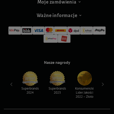
Moje zamówienia
Ważne informacje
Nasze nagrody
ksy 2022
Superbrands
Superbrands
Konsumencki
Konsum
2024
2023
Lider Jakości
Lider Ja
2022 – Złoto
2022 – S