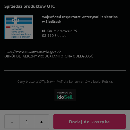
Sprzedaż produktów OTC
Wojewódzki Inspektorat Weterynarii z siedzibą
w Siedlcach
ul. Kazimierzowska 29
08-110 Siedlce
https://www.mazowsze.wiw.gov.pl/
OBRÓT DETALICZNY PRODUKTAMI OTC NA ODLEGŁOŚĆ
Ceny brutto (z VAT).
Stawki VAT dla konsumentów z kraju:
Polska
.
-
+
Dodaj do koszyka