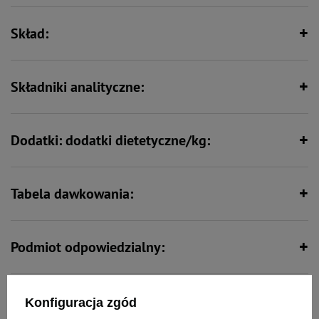
Skład:
Zawiera nienasycone kwasy
tłuszczowe
Składniki analityczne:
Dodatki: dodatki dietetyczne/kg:
Tabela dawkowania:
Podmiot odpowiedzialny:
Opinie:
Konfiguracja zgód