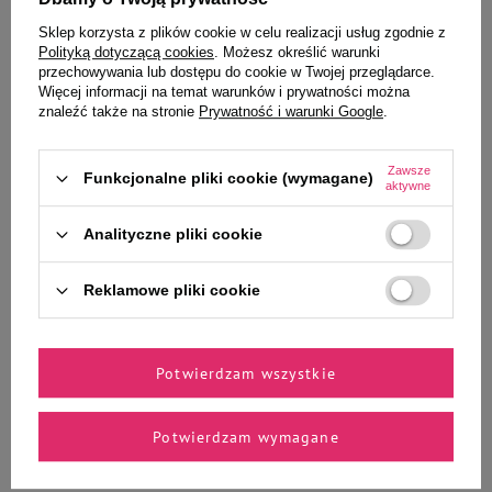
Sklep korzysta z plików cookie w celu realizacji usług zgodnie z
To także ucieszy Twojego
Polityką dotyczącą cookies
. Możesz określić warunki
przechowywania lub dostępu do cookie w Twojej przeglądarce.
pupila
Więcej informacji na temat warunków i prywatności można
znaleźć także na stronie
Prywatność i warunki Google
.
Zawsze
Funkcjonalne pliki cookie (wymagane)
aktywne
MAU Mus Karma mokra dla kota
MAU Mus Karma mokra dla kota
kaczka z tymiankiem i kocimiętką
sterylizowanego dziczyzna z
85 g
jagodami 85 g
Analityczne pliki cookie
4,03 zł
4,03 zł
47,41 zł / kg
47,41 zł / kg
Reklamowe pliki cookie
-
-
+
+
Do koszyka
Do koszyka
Potwierdzam wszystkie
Potwierdzam wymagane