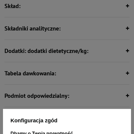
Skład:
Zawiera nienasycone kwasy
tłuszczowe
Składniki analityczne:
Dodatki: dodatki dietetyczne/kg:
Tabela dawkowania:
Podmiot odpowiedzialny:
Opinie:
Konfiguracja zgód
Dbamy o Twoją prywatność