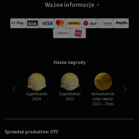
Ważne informacje
Nasze nagrody
ksy 2022
Superbrands
Superbrands
Konsumencki
Konsum
2024
2023
Lider Jakości
Lider Ja
2022 – Złoto
2022 – S
Sprzedaż produktów OTC