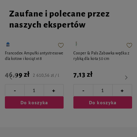
Zaufane i polecane przez
naszych ekspertów
Francodex Ampułki antystresowe
Cooper & Pals Zabawka wędka z
dla kotow i kociąt x18
rybką dla kota 50 cm
46,99 zł
7,13 zł
2 610,56 zł / l
-
-
+
+
Do koszyka
Do koszyka