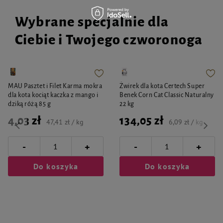
Wybrane specjalnie dla
Ciebie i Twojego czworonoga
MAU Pasztet i Filet Karma mokra
Żwirek dla kota Certech Super
dla kota kociąt kaczka z mango i
Benek Corn Cat Classic Naturalny
dziką różą 85 g
22 kg
4,03 zł
134,05 zł
47,41 zł / kg
6,09 zł / kg
-
-
+
+
Do koszyka
Do koszyka