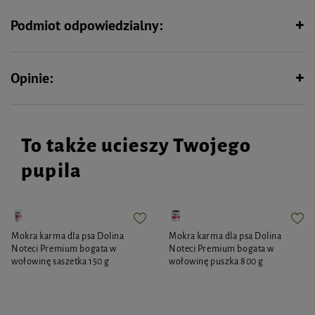
Skład:
oczyszczona woda, gliceryna. Dodatki: emulgatory, konserwanty,
przeciwutleniacze, wyciąg z granatu, barwniki: błękit patentowy. Składniki
Podmiot odpowiedzialny:
analityczne: białko surowe 0,1%, popiół surowy 0,1%, wilgotność 99,1%,
tłuszcz surowy 0,2%, włókno surowe 0,1%
Opinie:
To także ucieszy Twojego
pupila
Mokra karma dla psa Dolina
Mokra karma dla psa Dolina
Noteci Premium bogata w
Noteci Premium bogata w
wołowinę saszetka 150 g
wołowinę puszka 800 g