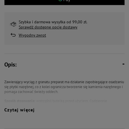
Szybka i darmowa wysyłka od 99,00 zł.
Sprawdź dostępne opcje dostawy
Wygodny zwrot
Opis:
Zawierający wyciąg z granatu preparat ma działanie zapobiegające osadzaniu
się płytki nazębnej, co z kolei ogranicza tworzenie się kamienia nazębnego i
pomaga zachować świeży oddech.
Sposób stosowania:
wstrząśnij butelką przed użyciem. Codziennie
rozpuszczać produkt w wodzie do picia. Posłużyć się nakrętką jak
Czytaj więcej
dozownikiem: 1/2 nakrętki (5 ml) na 250 ml wody. Codziennie wymieniać
wodę w misce! Może powstać niewielki osad niewpływający na jakość
produktu.