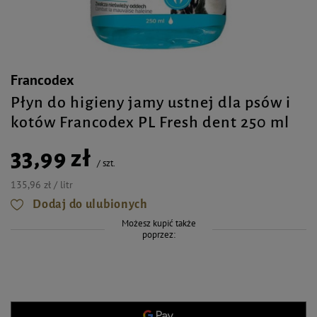
Francodex
Płyn do higieny jamy ustnej dla psów i
kotów Francodex PL Fresh dent 250 ml
33,99 zł
/
szt.
135,96 zł / litr
Dodaj do ulubionych
Możesz kupić także
poprzez: