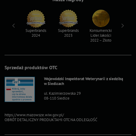
ksy 2022
Superbrands
Superbrands
Konsumencki
Konsum
2024
2023
Lider Jakości
Lider Ja
2022 – Złoto
2022 – S
Sprzedaż produktów OTC
Wojewódzki Inspektorat Weterynarii z siedzibą
w Siedlcach
ul. Kazimierzowska 29
08-110 Siedlce
https://www.mazowsze.wiw.gov.pl/
OBRÓT DETALICZNY PRODUKTAMI OTC NA ODLEGŁOŚĆ