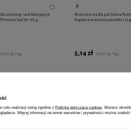
la szczeniąt i suk laktujących
Mokra karma dla psa Dolina Not
 Premium Starter 185 g
bogata w wołowinę saszetka 150 
5,14 zł
26,97 zł / kg
34,27 zł / kg
jalnie dla Ciebie i Twoje
ość
w celu realizacji usług zgodnie z
Polityką dotyczącą cookies
. Możesz określi
eglądarce. Więcej informacji na temat warunków i prywatności można znaleźć