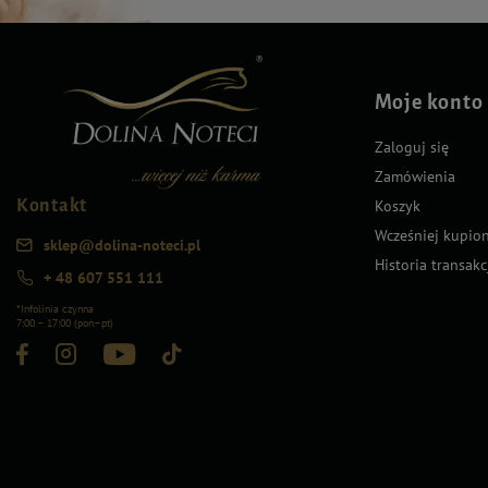
Moje konto
Zaloguj się
Zamówienia
Kontakt
Koszyk
Wcześniej kupio
sklep@dolina-noteci.pl
Historia transakc
+ 48 607 551 111
*Infolinia czynna
7:00 – 17:00 (pon–pt)