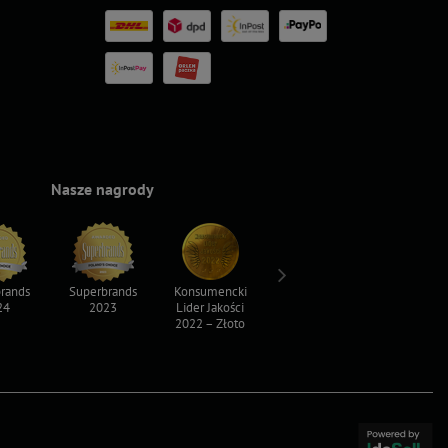
Nasze nagrody
rands
Superbrands
Konsumencki
Konsumencki
Top For D
24
2023
Lider Jakości
Lider Jakości
2023
2022 – Złoto
2022 – Srebro