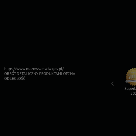
https://www.mazowsze.wiw.gov.pl/
OBRÓT DETALICZNY PRODUKTAMI OTC NA
ODLEGŁOŚĆ
Top For Dog
Sfinksy 2023
Sfinksy 2022
Superb
2023
20