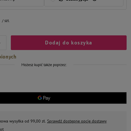
/
szt.
Dodaj do koszyka
+
bionych
Możesz kupić także poprzez:
mowa wysyłka od 99,00 zł.
Sprawdź dostępne opcje dostawy
ot