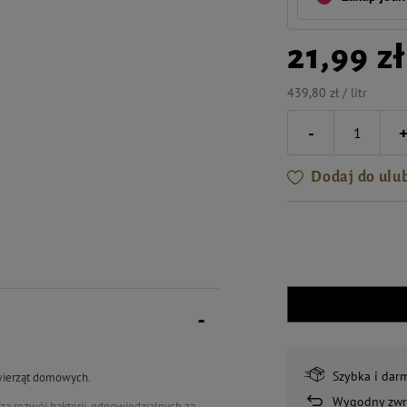
21,99 zł
439,80 zł / litr
-
Dodaj do ulu
Szybka i dar
zwierząt domowych.
Wygodny zwr
za rozwój bakterii, odpowiedzialnych za