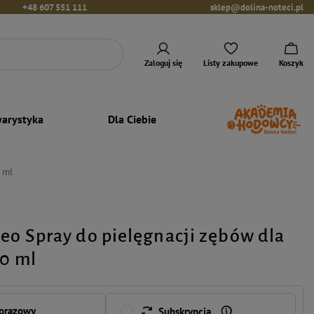
+48 607 551 111
sklep@dolina-noteci.pl
Zaloguj się
Listy zakupowe
Koszyk
arystyka
Dla Ciebie
 ml
Deo Spray do pielęgnacji zębów dla
50 ml
norazowy
Subskrypcja