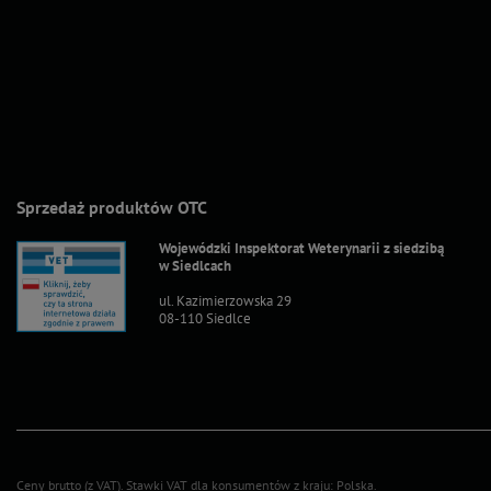
Sprzedaż produktów OTC
Wojewódzki Inspektorat Weterynarii z siedzibą
w Siedlcach
ul. Kazimierzowska 29
08-110 Siedlce
Ceny brutto (z VAT).
Stawki VAT dla konsumentów z kraju:
Polska
.