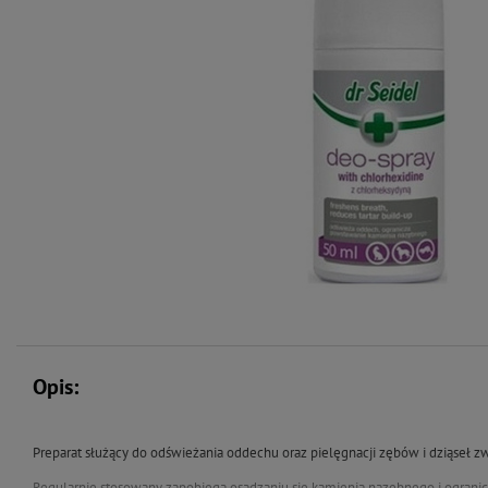
Opis:
Preparat służący do odświeżania oddechu oraz pielęgnacji zębów i dziąseł 
Regularnie stosowany zapobiega osadzaniu się kamienia nazębnego i ogranic