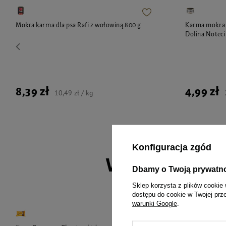
Mokra karma dla psa Rafi z wołowiną 800 g
Karma mokra d
Dolina Noteci
8,39 zł
4,99 zł
10,49 zł / kg
Konfiguracja zgód
Wybrane spec
Dbamy o Twoją prywatn
Sklep korzysta z plików cookie 
dostępu do cookie w Twojej prz
warunki Google
.