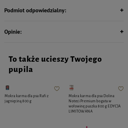
nazębnego.
Podmiot odpowiedzialny:
Produkt jest całkowicie samodzielny, nie wymaga szczotkowania, co znacznie
poprawia komfort zwierzaka i właściciela.
Pasta pomaga utrzymać prawidłową higienę jamy ustnej zwierząt, a zawarte
Opinie:
w niej dodatki smakowe sprawiają, że jest chętnie przyjmowana.
Sposób użycia:
Nałożyć pastę na miękką szczoteczkę lub palec i równomiernie
rozprowadzić na zębach zwierzęcia. Nie wymaga szczotkowania ani płukania.
To także ucieszy Twojego
pupila
Mokra karma dla psa Rafi z
Mokra karma dla psa Dolina
jagnięciną 800 g
Noteci Premium bogata w
wołowinę puszka 800 g EDYCJA
LIMITOWANA