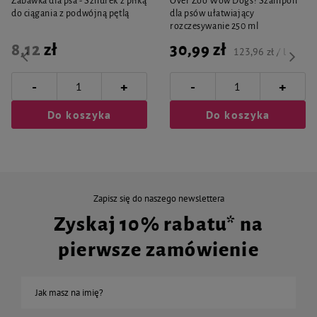
Zabawka dla psa - Sznurek z piłką
Over Zoo Wow Dogs! Szampon
do ciągania z podwójną pętlą
dla psów ułatwiający
rozczesywanie 250 ml
8,12 zł
30,99 zł
123,96 zł / l
-
-
+
+
Do koszyka
Do koszyka
Zapisz się do naszego newslettera
Zyskaj 10% rabatu* na
pierwsze zamówienie
Jak masz na imię?