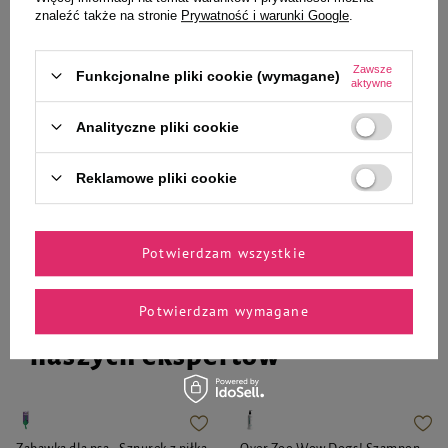
430 ml Ciężko pracuję, aby mój
zabawka edukacyjna dla kota 23
znaleźć także na stronie
Prywatność i warunki Google
.
pies miał godne życie
cm
36,99 zł
29,99 zł
Zawsze
Funkcjonalne pliki cookie (wymagane)
aktywne
-
-
+
+
Analityczne pliki cookie
Do koszyka
Do koszyka
Reklamowe pliki cookie
Potwierdzam wszystkie
Potwierdzam wymagane
Zaufane i polecane przez
naszych ekspertów