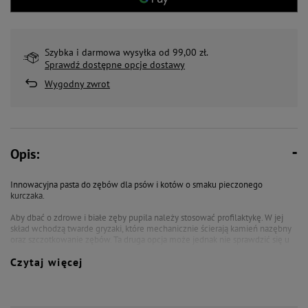
Szybka i darmowa wysyłka od 99,00 zł.
Sprawdź dostępne opcje dostawy
Wygodny zwrot
Opis:
Innowacyjna pasta do zębów dla psów i kotów o smaku pieczonego
kurczaka.
Aby dbać o zdrowe i białe zęby pupila należy stosować profilaktykę. W jej
skład wchodzą twarde gryzaki, które mechanicznie ścierają kamień nazębny
oraz szczotkowanie zębów. Ta druga opcja może jednak nie sprawdzić się u
każdego psa czy kota.
Czytaj więcej
Dla zwierzaków, które nie dają sobie wyczyścić jamy ustnej szczoteczką,
firma Over Zoo opracowała specjalną pastę, którą wystarczy umieścić na
zębach. Zawarte w paście enzymy skutecznie rozkładają pozostające na
zębach substancje organiczne, zapobiegają powstawaniu kamienia