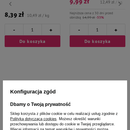
9,99 zł
12,49 zł / kg
Najniższa cena z 30 dni przed
8,39 zł
10,49 zł / kg
obniżką
14,99 zł
-33%
-
-
+
+
Do koszyka
Do koszyka
Wybrane specjalnie dla
Konfiguracja zgód
Ciebie i Twojego czworonoga
Dbamy o Twoją prywatność
Sklep korzysta z plików cookie w celu realizacji usług zgodnie z
Polityką dotyczącą cookies
. Możesz określić warunki
przechowywania lub dostępu do cookie w Twojej przeglądarce.
Dolina Noteci Kubek z uchem
Trixie Cat Activity Flip board
Więcej informacji na temat warunków i prywatności można