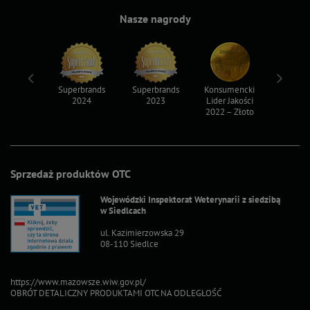
Nasze nagrody
ksy 2022
Superbrands
Superbrands
Konsumencki
Konsum
2024
2023
Lider Jakości
Lider Ja
2022 – Złoto
2022 – S
Sprzedaż produktów OTC
Wojewódzki Inspektorat Weterynarii z siedzibą
w Siedlcach
ul. Kazimierzowska 29
08-110 Siedlce
https://www.mazowsze.wiw.gov.pl/
OBRÓT DETALICZNY PRODUKTAMI OTC NA ODLEGŁOŚĆ