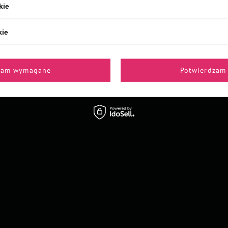
kie
kie
Z naszego bloga
zam wymagane
Potwierdzam 