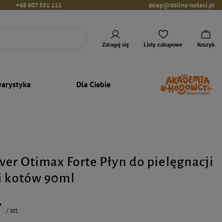
+48 607 551 111
sklep@dolina-noteci.pl
Zaloguj się
Listy zakupowe
Koszyk
arystyka
Dla Ciebie
ver Otimax Forte Płyn do pielęgnacji
i kotów 90ml
ł
/
szt.