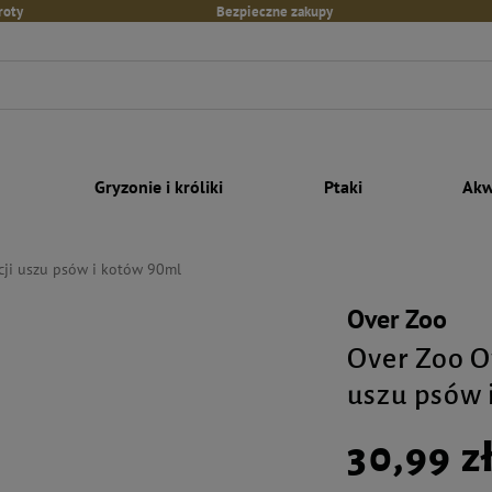
roty
Bezpieczne zakupy
Gryzonie i króliki
Ptaki
Akw
cji uszu psów i kotów 90ml
Over Zoo
Over Zoo O
uszu psów 
30,99 z