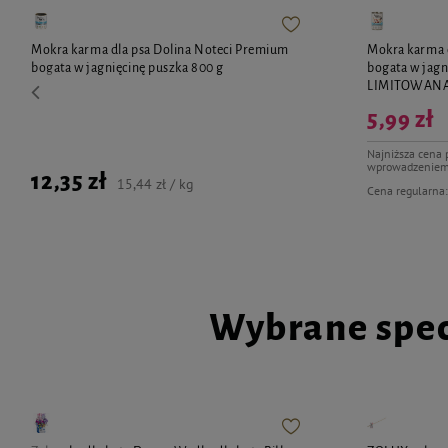
Mokra karma dla psa Dolina Noteci Premium
Mokra karma 
bogata w jagnięcinę puszka 800 g
bogata w jagn
LIMITOWAN
5,99 zł
Najniższa cena 
wprowadzeniem
12,35 zł
15,44 zł / kg
Cena regularna
Wybrane spec