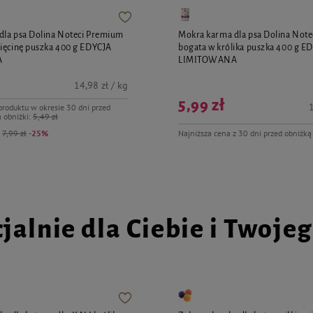
dla psa Dolina Noteci Premium
Mokra karma dla psa Dolina Not
ięcinę puszka 400 g EDYCJA
bogata w królika puszka 400 g E
A
LIMITOWANA
14,98 zł / kg
5,99 zł
1
produktu w okresie 30 dni przed
 obniżki:
5,49 zł
:
7,99 zł
-25%
Najniższa cena z 30 dni przed obniżką
jalnie dla Ciebie i Twoje