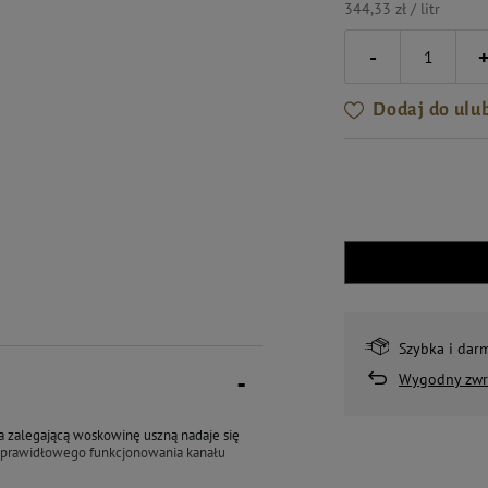
344,33 zł / litr
-
Dodaj do ulu
Szybka i dar
Wygodny zwr
a zalegającą woskowinę uszną nadaje się
 prawidłowego funkcjonowania kanału