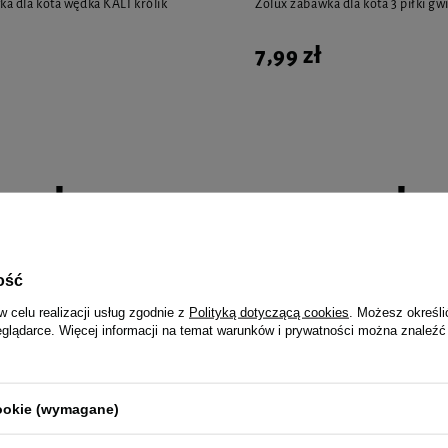
 dla kota wędka KALI królik
Zolux zabawka dla kota 3 piłki gw
7,99 zł
i polecane przez naszych 
ość
w celu realizacji usług zgodnie z
Polityką dotyczącą cookies
. Możesz określi
rmidło i poidło automatyczne dla
Happs Płyn na kleszcze i komary 
eglądarce. Więcej informacji na temat warunków i prywatności można znaleźć
5 l szare
200 ml
23,99 zł
119,95 zł / l
cookie (wymagane)