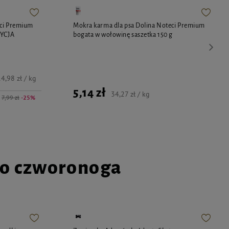
eci Premium
Mokra karma dla psa Dolina Noteci Premium
DYCJA
bogata w wołowinę saszetka 150 g
4,98 zł / kg
5,14 zł
34,27 zł / kg
7,99 zł
-25%
go czworonoga