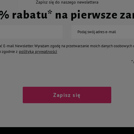
Zapisz się do naszego newslettera
nityna 1750 mg, tauryna 930 mg, witamina
0% rabatu* na pierwsze z
i sensoryczne: aromaty, barwnik –
we 15% (kwasy tłuszczowe Omega-3: 0,9%,
rtość energetyczna (energia
Podaj swój adres e-mail
ć E-mail Newsletter. Wyrażam zgodę na przetwarzanie moich danych osobowych 
polityką prywatności
 zgodnie z
*
Zapisz się