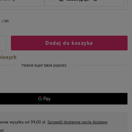
/
szt.
Dodaj do koszyka
+
bionych
Możesz kupić także poprzez:
mowa wysyłka od 99,00 zł.
Sprawdź dostępne opcje dostawy
ot