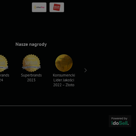
Nasze nagrody
rands
Superbrands
Konsumencki
Konsumencki
Top For D
24
2023
Lider Jakości
Lider Jakości
2023
2022 – Złoto
2022 – Srebro