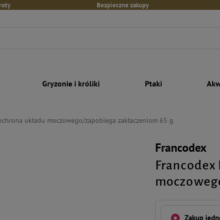
roty
Bezpieczne zakupy
Gryzonie i króliki
Ptaki
Akw
ochrona układu moczowego/zapobiega zakłaczeniom 65 g
Francodex
Francodex 
moczowego
Zakup jed