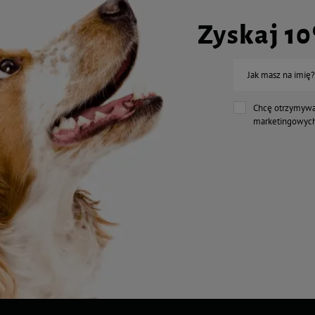
Dodatki (/kg): dodatki odżywcze: aminokwasy: DL-metionina 6795 mg, L-kar
Zyskaj 1
C 456 mg, witamina E 79 mg, witamina A 1400 UI, witamina D3 210 UI. Dodatk
przeciwutleniacz.
Składniki analityczne: białko surowe 25%, popiół surowy 8%, tłuszcze suro
kwasy tłuszczowe Omega-6: 1,8%), celuloza surowa 1,2%, wilgotność 9%. Wa
Jak masz na imię?
metaboliczna): 3613 kcal/kg, tj. 1,4 kcal na przekąskę.
Chcę otrzymywa
marketingowych