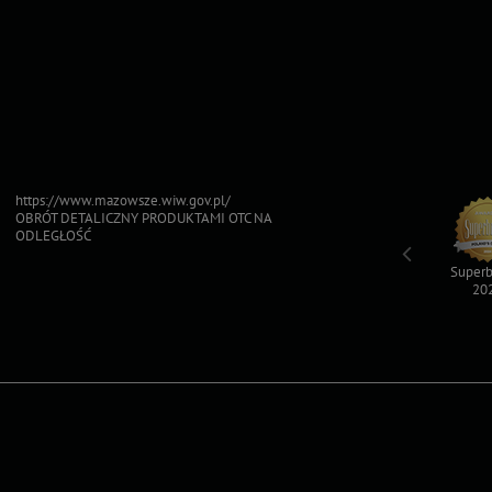
https://www.mazowsze.wiw.gov.pl/
OBRÓT DETALICZNY PRODUKTAMI OTC NA
ODLEGŁOŚĆ
Top For Dog
Sfinksy 2023
Sfinksy 2022
Superb
2023
20