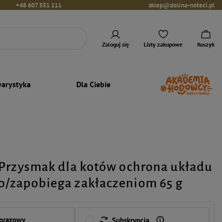
+48 607 551 111
sklep@dolina-noteci.pl
Zaloguj się
Listy zakupowe
Koszyk
arystyka
Dla Ciebie
Przysmak dla kotów ochrona układu
/zapobiega zakłaczeniom 65 g
norazowy
Subskrypcja