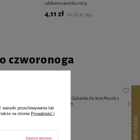
jabłkiem saszetka 100 g
4,11 zł
41,10 zł / kg
go czworonoga
ls z łososiem
Camon Cat Toy Zabawka dla kota Myszki z
kocimiętką 3 szt
ć warunki przechowywania lub
 także na stronie
Prywatność i
13,99 zł
Zawsze aktywne