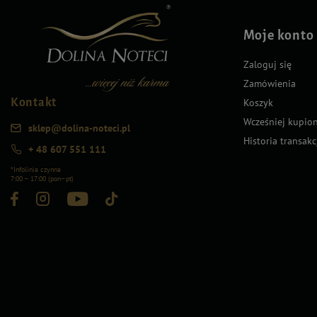
Moje konto
Zaloguj się
Zamówienia
Kontakt
Koszyk
Wcześniej kupio
sklep@dolina-noteci.pl
Historia transakc
+ 48 607 551 111
*Infolinia czynna
7:00 – 17:00 (pon–pt)