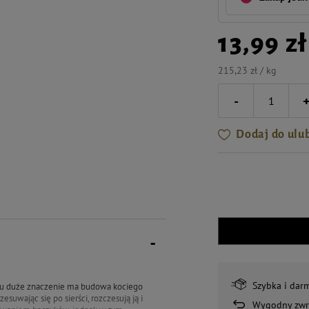
13,99 zł
215,23 zł / kg
-
Dodaj do ulu
Szybka i dar
niu duże znaczenie ma budowa kociego
suwając się po sierści, rozczesują ją i
Wygodny zwr