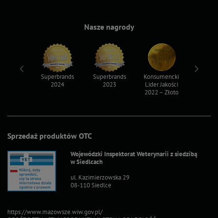
Nasze nagrody
ksy 2022
Superbrands
Superbrands
Konsumencki
Konsum
2024
2023
Lider Jakości
Lider Ja
2022 – Złoto
2022 – S
Sprzedaż produktów OTC
Wojewódzki Inspektorat Weterynarii z siedzibą
w Siedlcach
ul. Kazimierzowska 29
08-110 Siedlce
https://www.mazowsze.wiw.gov.pl/