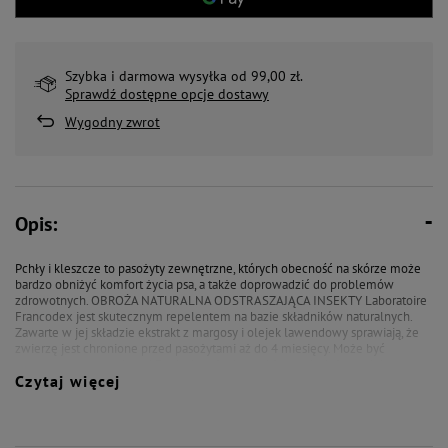
Szybka i darmowa wysyłka od 99,00 zł.
Sprawdź dostępne opcje dostawy
Wygodny zwrot
Opis:
Pchły i kleszcze to pasożyty zewnętrzne, których obecność na skórze może
bardzo obniżyć komfort życia psa, a także doprowadzić do problemów
zdrowotnych. OBROŻA NATURALNA ODSTRASZAJĄCA INSEKTY Laboratoire
Francodex jest skutecznym repelentem na bazie składników naturalnych.
Zawarte w jej składzie ekstrakt z margosy i olejek lawendowy sprawiają, że
zwierzę jest chronione przed pasożytami aż do 4 miesięcy. Może być
stosowana u szczeniąt od 3 miesiąca życia, a także u suk ciężarnych i w
Czytaj więcej
okresie laktacji.
Produkt biobójczy TP19 - odstrasza pchły i kleszcze
Skład: Ekstrakt z margosy (CAS N°84696-25-3) 4,5-4,8g/100g, olejek