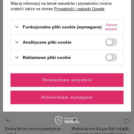
- roz. XL
bananowy dla psów ze skórą
Więcej informacji na temat warunków i prywatności można
wrażliwą 200 ml
znaleźć także na stronie
Prywatność i warunki Google
.
23,87 zł
10,99 zł
54,95 zł / l
Zawsze
Funkcjonalne pliki cookie (wymagane)
-
-
aktywne
+
+
Analityczne pliki cookie
Do koszyka
Do koszyka
Reklamowe pliki cookie
Potwierdzam wszystkie
Zaufane i polecane przez
Potwierdzam wymagane
naszych ekspertów
Dolina Noteci smycz pojedyncza
Mokra karma dla psa Rafi żołądki