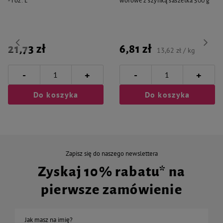
- roz. L
wołowe z szynką saszetka 500 g
21,73 zł
6,81 zł
13,62 zł / kg
-
-
+
+
Do koszyka
Do koszyka
Zapisz się do naszego newslettera
Zyskaj 10% rabatu* na
pierwsze zamówienie
Jak masz na imię?