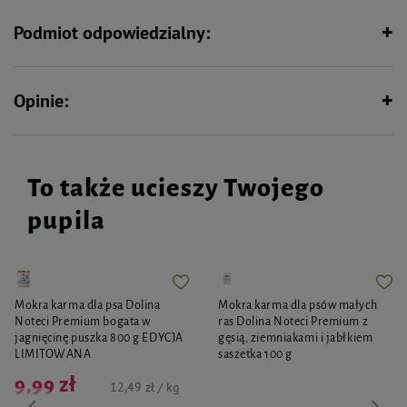
Podmiot odpowiedzialny:
Opinie:
To także ucieszy Twojego
pupila
Mokra karma dla psa Dolina
Mokra karma dla psów małych
Noteci Premium bogata w
ras Dolina Noteci Premium z
jagnięcinę puszka 800 g EDYCJA
gęsią, ziemniakami i jabłkiem
LIMITOWANA
saszetka 100 g
9,99 zł
12,49 zł / kg