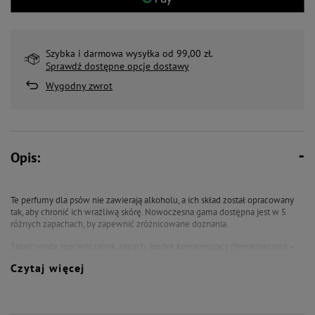
Szybka i darmowa wysyłka od 99,00 zł.
Sprawdź dostępne opcje dostawy
Wygodny zwrot
Opis:
Te perfumy dla psów nie zawierają alkoholu, a ich skład został opracowany
tak, aby chronić ich wrażliwą skórę. Nowoczesna gama dostępna jest w 5
różnych zapachach, by zapewnić zróżnicowane doznania.
Skład: woda, rozcieńczalnik, zapach, środek konserwujący (fenoksyetanol –
etyloheksylogliceryna), składnik buforowy (kwas cytrynowy), barwnik.
Czytaj więcej