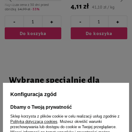
Najniższa cena z 30 dni przed
4,11 zł
41,10 zł / kg
obniżką
14,99 zł
-33%
-
-
+
+
Do koszyka
Do koszyka
Wybrane specjalnie dla
Ciebie i Twojego czworonoga
Konfiguracja zgód
Dbamy o Twoją prywatność
Sklep korzysta z plików cookie w celu realizacji usług zgodnie z
Karma mokra dla psa szczeniaka
Karma mokra dla psa szczeniaka
Polityką dotyczącą cookies
. Możesz określić warunki
Luger's Puppy's Time z wątróbką
Luger's Puppy's Time z
przechowywania lub dostępu do cookie w Twojej przeglądarce.
z królika, szpinakiem i żurawiną
wołowiną, wątróbką z indyka i