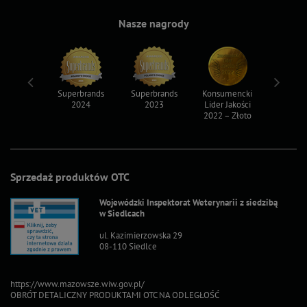
Nasze nagrody
ksy 2022
Superbrands
Superbrands
Konsumencki
Konsum
2024
2023
Lider Jakości
Lider Ja
2022 – Złoto
2022 – S
Sprzedaż produktów OTC
Wojewódzki Inspektorat Weterynarii z siedzibą
w Siedlcach
ul. Kazimierzowska 29
08-110 Siedlce
https://www.mazowsze.wiw.gov.pl/
OBRÓT DETALICZNY PRODUKTAMI OTC NA ODLEGŁOŚĆ