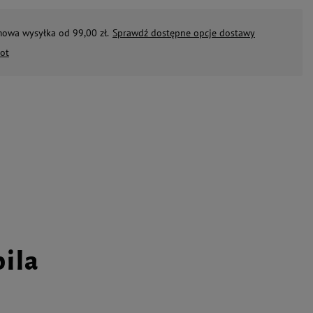
mowa wysyłka od 99,00 zł.
Sprawdź dostępne opcje dostawy
ot
pila