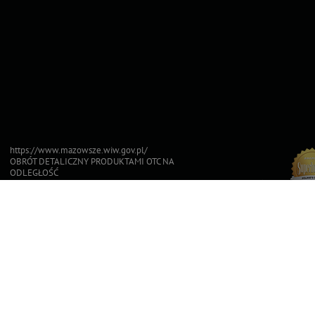
https://www.mazowsze.wiw.gov.pl/
OBRÓT DETALICZNY PRODUKTAMI OTC NA
ODLEGŁOŚĆ
Top For Dog
Sfinksy 2023
Sfinksy 2022
Superb
2023
20