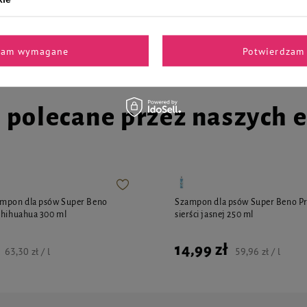
4,71 zł
5,46 zł / kg
25,46 zł / kg
zam wymagane
Potwierdzam 
i polecane przez naszych 
ampon dla psów Super Beno
Szampon dla psów Super Beno P
Chihuahua 300 ml
sierści jasnej 250 ml
14,99 zł
63,30 zł / l
59,96 zł / l