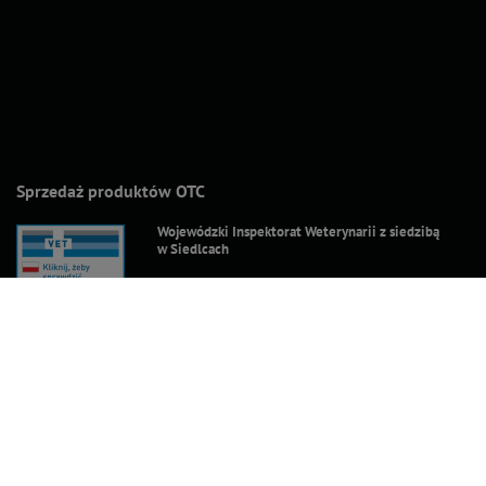
Sprzedaż produktów OTC
Wojewódzki Inspektorat Weterynarii z siedzibą
w Siedlcach
ul. Kazimierzowska 29
08-110 Siedlce
Ceny brutto (z VAT).
Stawki VAT dla konsumentów z kraju:
Polska
.