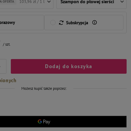
Szampon do płowej sierści
103,96 zł / 1 l
A OFERTA
norazowy
Subskrypcja
ł
/
szt.
Dodaj do koszyka
+
bionych
Możesz kupić także poprzez: