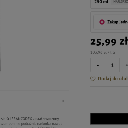
250 ml
NAJLEPSZ
Zakup jed
25,99 z
103,96 zł / litr
-
Dodaj do ulu
j sierści FRANCODEX został stworzony,
, szampon nie podrażnia naskórka, nawet