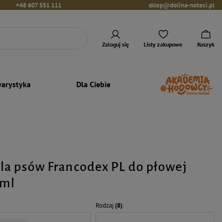
+48 607 551 111
sklep@dolina-noteci.pl
Zaloguj się
Listy zakupowe
Koszyk
arystyka
Dla Ciebie
a psów Francodex PL do płowej
 ml
Rodzaj
(8)