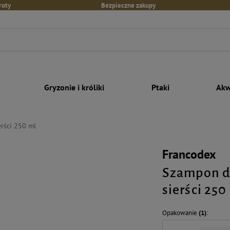
roty
Bezpieczne zakupy
Gryzonie i króliki
Ptaki
Akw
rści 250 ml
Francodex
Szampon dl
sierści 250
Opakowanie
(1)