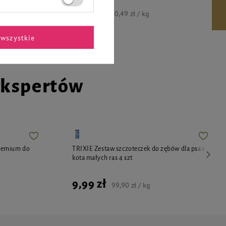
3,79 zł
20,49 zł / kg
wszystkie
ekspertów
remium do
TRIXIE Zestaw szczoteczek do zębów dla psa i
kota małych ras 4 szt
9,99 zł
99,90 zł / kg