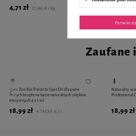
4,71 zł
4,71 zł
25,46 zł / kg
2
Potwierd
Zaufane 
Over Zoo Bio Protecto Spot On dla psów
Naturalny sz
małych krople na bazie naturalnych olejków
Professional 
eterycznych 4 x 1 ml
18,99 zł
18,99 zł
4 747,50 zł / l