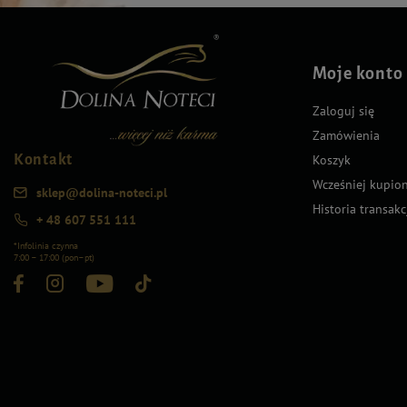
Moje konto
Zaloguj się
Zamówienia
Kontakt
Koszyk
Wcześniej kupio
sklep@dolina-noteci.pl
Historia transakc
+ 48 607 551 111
*Infolinia czynna
7:00 – 17:00 (pon–pt)