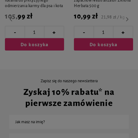
idealna do precyzyjnego
zapachów Neutralizator Zielona
odmierzania karmy dla psa i kota
Herbata 500 g
105,99 zł
10,99 zł
21,98 zł / kg
-
-
+
+
Do koszyka
Do koszyka
Zapisz się do naszego newslettera
Zyskaj 10% rabatu* na
pierwsze zamówienie
Jak masz na imię?