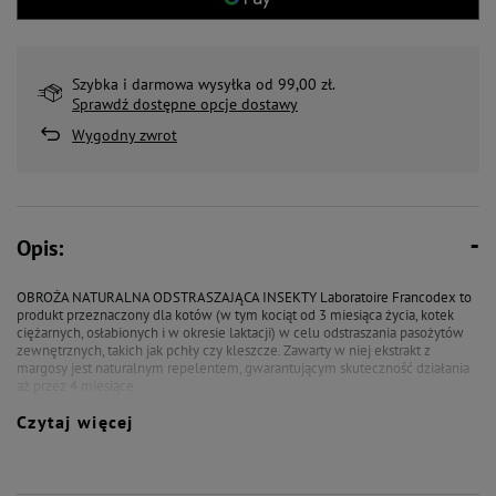
Szybka i darmowa wysyłka od 99,00 zł.
Sprawdź dostępne opcje dostawy
Wygodny zwrot
Opis:
OBROŻA NATURALNA ODSTRASZAJĄCA INSEKTY Laboratoire Francodex to
produkt przeznaczony dla kotów (w tym kociąt od 3 miesiąca życia, kotek
ciężarnych, osłabionych i w okresie laktacji) w celu odstraszania pasożytów
zewnętrznych, takich jak pchły czy kleszcze. Zawarty w niej ekstrakt z
margosy jest naturalnym repelentem, gwarantującym skuteczność działania
aż przez 4 miesiące.
Czytaj więcej
Skład: Ekstrakt z margosy (CAS N°84696-25-3) 4,5-4,8g/100g
Sposób stosowania:
1/ Obrożę wyjąć z opakowania i dostosować do obwodu szyi zwierzęcia.
2/ Obroża powinna być dłuższa o 1-2 cm. Nadmiar obroży odciąć.