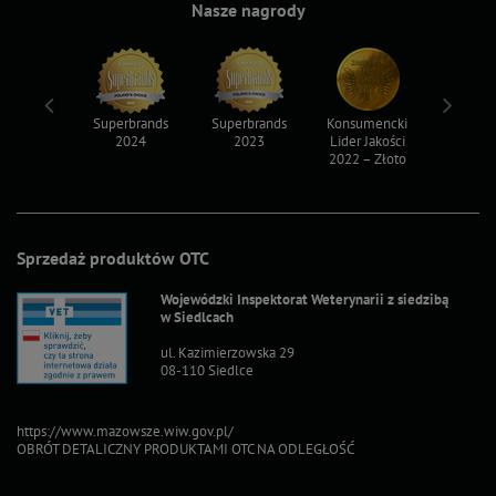
Nasze nagrody
ksy 2022
Superbrands
Superbrands
Konsumencki
Konsum
2024
2023
Lider Jakości
Lider Ja
2022 – Złoto
2022 – S
Sprzedaż produktów OTC
Wojewódzki Inspektorat Weterynarii z siedzibą
w Siedlcach
ul. Kazimierzowska 29
08-110 Siedlce
https://www.mazowsze.wiw.gov.pl/
OBRÓT DETALICZNY PRODUKTAMI OTC NA ODLEGŁOŚĆ