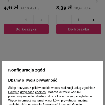
4,11 zł
8,39 zł
41,10 zł / kg
10,49 zł / kg
-
-
+
+
Do koszyka
Do koszyka
Wybrane specjalnie dla
Konfiguracja zgód
Ciebie i Twojego czworonoga
Dbamy o Twoją prywatność
Sklep korzysta z plików cookie w celu realizacji usług zgodnie z
Polityką dotyczącą cookies
. Możesz określić warunki
przechowywania lub dostępu do cookie w Twojej przeglądarce.
Francodex spray antystresowy
Mokra karma dla psa do 20 kg na
Więcej informacji na temat warunków i prywatności można
dla kota 100 ml
7 dni Dolina Noteci Superfood 19
znaleźć także na stronie
Prywatność i warunki Google
.