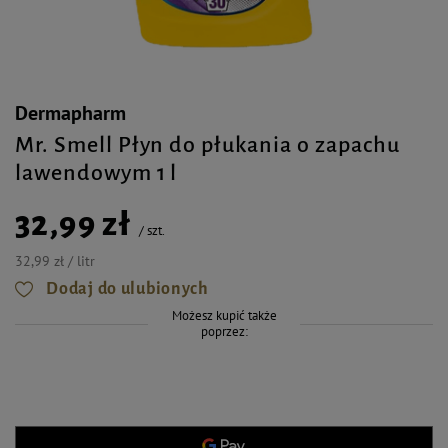
Dermapharm
Mr. Smell Płyn do płukania o zapachu
lawendowym 1 l
32,99 zł
/
szt.
32,99 zł / litr
Dodaj do ulubionych
Możesz kupić także
poprzez: