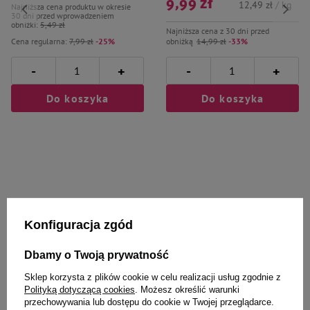
9,99 zł
12,49 zł / kg
Najniższa cena produktu w okresie
30 dni przed wprowadzeniem
obniżki:
5,49 zł
Najniższa cena z 30 dni przed
Cena regularna:
7,99 zł
-25%
obniżką
14,99 zł
-33%
-
-
+
+
Do koszyka
Do koszyka
Wybrane specjalnie dla
Konfiguracja zgód
Ciebie i Twojego czworonoga
Dbamy o Twoją prywatność
Sklep korzysta z plików cookie w celu realizacji usług zgodnie z
Polityką dotyczącą cookies
. Możesz określić warunki
Super Benek neutralizator
Dr Seidel Maskol Płyn maskujący
przechowywania lub dostępu do cookie w Twojej przeglądarce.