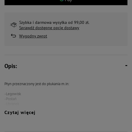
Szybka i darmowa wysyłka od 99,00 zł.
Sprawdź dostępne opcje dostawy
Wygodny zwrot
Opis:
Płyn przeznaczony jest do płukania m.in:
-Legowisk
-Posłań
-Ubranek
-Miękkich zabawek
Czytaj więcej
Dzięki nowoczesnej technologii pomaga usunąć sierść z płukanych ubrań,
ubranek, posłań itp. Nadaje praniu subtelny zapach lawendy, który ma kojący
wpływ na czworonogi. Sprawia, że tkaniny są miękkie w dotyku.