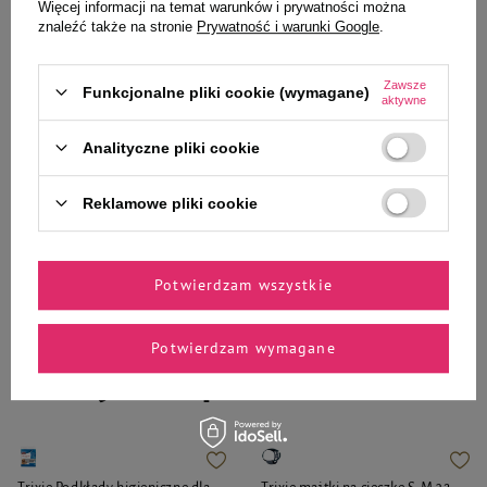
zapachów spray białe kwiaty 250
zapach zwierząt 100 ml
Więcej informacji na temat warunków i prywatności można
ml
znaleźć także na stronie
Prywatność i warunki Google
.
10,99 zł
18,99 zł
43,96 zł / l
189,90 zł / l
Zawsze
Funkcjonalne pliki cookie (wymagane)
aktywne
-
-
+
+
Analityczne pliki cookie
Do koszyka
Do koszyka
Reklamowe pliki cookie
Potwierdzam wszystkie
Zaufane i polecane przez
Potwierdzam wymagane
naszych ekspertów