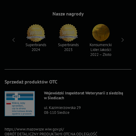
Nasze nagrody
ksy 2022
Superbrands
Superbrands
Konsumencki
Konsum
2024
2023
Lider Jakości
Lider Ja
2022 – Złoto
2022 – S
Sprzedaż produktów OTC
Wojewódzki Inspektorat Weterynarii z siedzibą
w Siedlcach
ul. Kazimierzowska 29
08-110 Siedlce
https://www.mazowsze.wiw.gov.pl/
OBRÓT DETALICZNY PRODUKTAMI OTC NA ODLEGŁOŚĆ