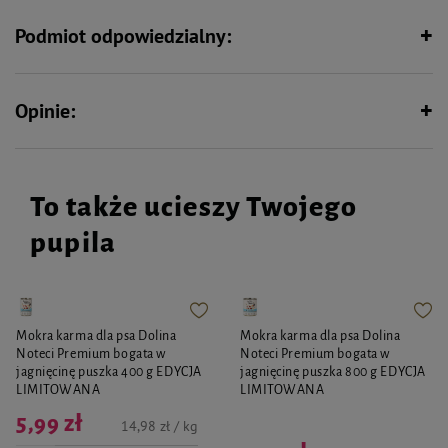
Przeznaczony do stosowania przy praniu ręcznym i w pralkach
automatycznych. Stanowi doskonałe uzupełnienie dla Płynu do prania Mr
Podmiot odpowiedzialny:
Smell.
Opinie:
To także ucieszy Twojego
pupila
Mokra karma dla psa Dolina
Mokra karma dla psa Dolina
Noteci Premium bogata w
Noteci Premium bogata w
jagnięcinę puszka 400 g EDYCJA
jagnięcinę puszka 800 g EDYCJA
LIMITOWANA
LIMITOWANA
5,99 zł
14,98 zł / kg