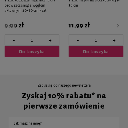
Trixie Podkłady higieniczne dla
Trixie majtki na cieczkę S-M 32-
psów szczeniąt z węglem
39 cm
aktywnym 40x60 cm 7 szt
9,99 zł
11,99 zł
-
-
+
+
Do koszyka
Do koszyka
Zapisz się do naszego newslettera
Zyskaj 10% rabatu* na
pierwsze zamówienie
Jak masz na imię?