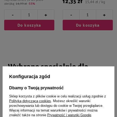
12,35 zł
15,44 zł / kg
obniżką
14,99 zł
-33%
-
-
+
+
Do koszyka
Do koszyka
Wybrane specjalnie dla
Ciebie i Twojego czworonoga
Konfiguracja zgód
Dbamy o Twoją prywatność
Sklep korzysta z plików cookie w celu realizacji usług zgodnie z
DUVO+ zabawka gumowa piłka z
Dolina Noteci Szelki dla psa
Polityką dotyczącą cookies
. Możesz określić warunki
dzwonkiem 5 cm
Guard Classic Kwiatowy Zakątek
przechowywania lub dostępu do cookie w Twojej przeglądarce.
M
Więcej informacji na temat warunków i prywatności można
znaleźć także na stronie
Prywatność i warunki Google
.