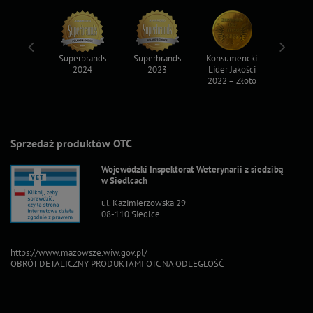
ksy 2022
Superbrands
Superbrands
Konsumencki
Konsum
2024
2023
Lider Jakości
Lider Ja
2022 – Złoto
2022 – S
Sprzedaż produktów OTC
Wojewódzki Inspektorat Weterynarii z siedzibą
w Siedlcach
ul. Kazimierzowska 29
08-110 Siedlce
https://www.mazowsze.wiw.gov.pl/
OBRÓT DETALICZNY PRODUKTAMI OTC NA ODLEGŁOŚĆ