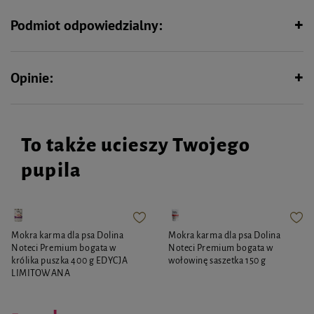
benzoesan denatonium
Podmiot odpowiedzialny:
Sposób użycia
Chroniony przedmiot spryskać niewielką ilością płynu. Czas działania 2-4
tygodnie.
Opinie:
Uwagi
W razie konieczności zasięgnięcia porady lekarza, należy pokazać pojemnik
lub etykietę. Chronić przed dziećmi. Zawartość/pojemnik usuwać zgodnie z
To także ucieszy Twojego
miejscowymi przepisami.
Skład
pupila
Aqua, PEG-40 Hydrogenated
Castrol Oil, Denatonium Benzoate, PEG-32,
Castor Oil.
Opakowanie
Mokra karma dla psa Dolina
Mokra karma dla psa Dolina
Noteci Premium bogata w
Noteci Premium bogata w
Spray 100 ml
królika puszka 400 g EDYCJA
wołowinę saszetka 150 g
LIMITOWANA