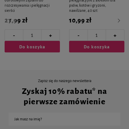
obrotowymi zębami do
pielęgnacyjne z aloesem dla
rozczesywania i pielęgnacji
psów, kotów i gryzoni,
sierści
nawilżane, 40 szt
27,99 zł
10,99 zł
-
-
+
+
Do koszyka
Do koszyka
Zapisz się do naszego newslettera
Zyskaj 10% rabatu* na
pierwsze zamówienie
Jak masz na imię?