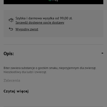
Szybka i darmowa wysyłka od 99,00 zł.
Sprawdź dostępne opcje dostawy
Wygodny zwrot
Opis:
Biter zawiera substancje o gorzkim smaku, nieprzyjemnym dla zwierząt.
Nieszkodliwy dla ludzi i zwierząt.
Zalecenia
Zabezpiecza przed gryzieniem meble, buty, przewody elektryczne i inne
Czytaj więcej
przedmioty
Składniki aktywne