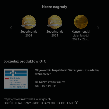
Nasze nagrody
ksy 2022
Superbrands
Superbrands
Konsumencki
Konsum
2024
2023
Lider Jakości
Lider Ja
2022 – Złoto
2022 – S
Sprzedaż produktów OTC
Wojewódzki Inspektorat Weterynarii z siedzibą
w Siedlcach
ul. Kazimierzowska 29
08-110 Siedlce
https://www.mazowsze.wiw.gov.pl/
OBRÓT DETALICZNY PRODUKTAMI OTC NA ODLEGŁOŚĆ