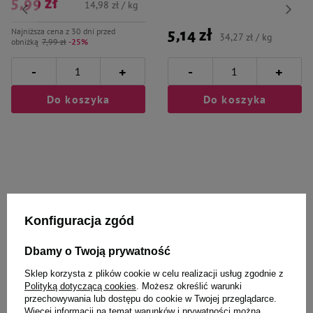
5,99 zł
14,98 zł / kg
Najniższa cena z 30 dni przed
5,14 zł
34,27 zł / kg
obniżką
7,99 zł
-25%
-
-
+
+
Do koszyka
Do koszyka
Wybrane specjalnie dla
Konfiguracja zgód
Ciebie i Twojego czworonoga
Dbamy o Twoją prywatność
Sklep korzysta z plików cookie w celu realizacji usług zgodnie z
Polityką dotyczącą cookies
. Możesz określić warunki
przechowywania lub dostępu do cookie w Twojej przeglądarce.
Dr Seidel Trenex Płyn do nauki
Dr Seidel Maskol Płyn maskujący
Więcej informacji na temat warunków i prywatności można