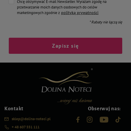
Chcę otrzymywać E-mail Newsletter. Wyrażam zgodę na
przetwarzanie moich danych osobowych do celów
polityką prywatności
marketingowych zgodnie z
* Rabaty nie łączą się
Zapisz się
Kontakt
Obserwuj nas:
sklep@dolina-noteci.pl
+ 48 607 551 111