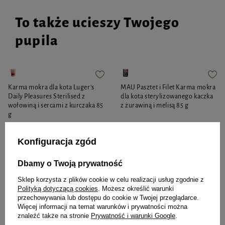
To także ucieszy Twojego
pupila
Karma mokra dla kota Luger's
MAU Pasztet i Filet Karma mokra
Daily Pleasures Sterilised z
dla kota sterylizowanego kaczka
wołowiną i sercami z kurczaka 85
z żurawiną i melisą 85 g
g
Konfiguracja zgód
4,39 zł
4,03 zł
51,65 zł / kg
47,41 zł / kg
Dbamy o Twoją prywatność
-
-
+
+
Sklep korzysta z plików cookie w celu realizacji usług zgodnie z
Polityką dotyczącą cookies
. Możesz określić warunki
Do koszyka
Do koszyka
przechowywania lub dostępu do cookie w Twojej przeglądarce.
Więcej informacji na temat warunków i prywatności można
znaleźć także na stronie
Prywatność i warunki Google
.