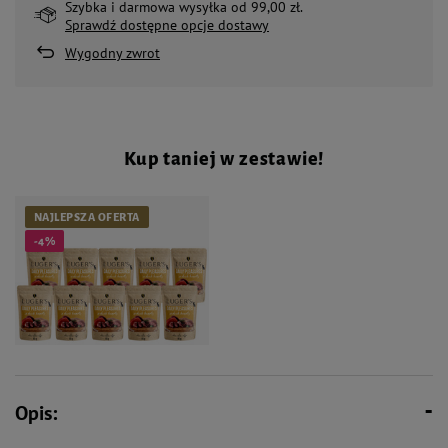
Szybka i darmowa wysyłka od 99,00 zł.
Sprawdź dostępne opcje dostawy
Wygodny zwrot
Kup taniej w zestawie!
NAJLEPSZA OFERTA
-4%
Opis:
41,80 zł
43,90 zł