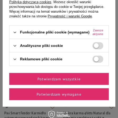
Polityką dotyczącą cookies
. Możesz określić warunki
przechowywania lub dostępu do cookie w Twojej przeglądarce.
Więcej informacji na temat warunków i prywatności można
23,94 zł
23,94 zł
21,57 zł / kg
21,57 zł / kg
znaleźć także na stronie
Prywatność i warunki Google
.
-
-
+
+
Zawsze
Funkcjonalne pliki cookie (wymagane)
aktywne
Do koszyka
Do koszyka
Analityczne pliki cookie
Reklamowe pliki cookie
Wybrane specjalnie dla
Potwierdzam wszystkie
Ciebie i Twojego czworonoga
Potwierdzam wymagane
Pixi Smart Feeder Karmidło
Mokra karma 4Vets Natural dla