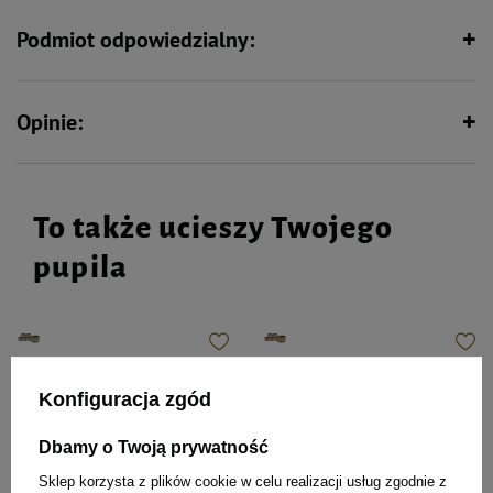
Podmiot odpowiedzialny:
Opinie:
To także ucieszy Twojego
pupila
Karma mokra dla kotów Luger’s
Luger’s Karma mokra dla kotów
łosoś z wątróbką z kurczaka
indyk z przepiórką zestaw 6 x 185
Konfiguracja zgód
zestaw 6 x 185 g
g
Dbamy o Twoją prywatność
Sklep korzysta z plików cookie w celu realizacji usług zgodnie z