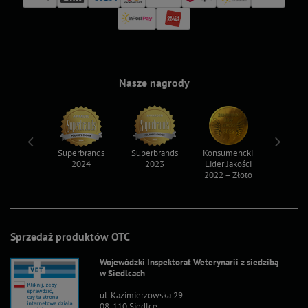
Nasze nagrody
ksy 2022
Superbrands
Superbrands
Konsumencki
Konsum
2024
2023
Lider Jakości
Lider Ja
2022 – Złoto
2022 – S
Sprzedaż produktów OTC
Wojewódzki Inspektorat Weterynarii z siedzibą
w Siedlcach
ul. Kazimierzowska 29
08-110 Siedlce