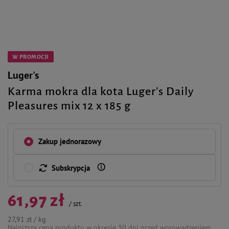
W PROMOCJI
Luger's
Karma mokra dla kota Luger's Daily
Pleasures mix 12 x 185 g
Zakup jednorazowy
Subskrypcja
61,97 zł
/
szt.
27,91 zł / kg
Najniższa cena produktu w okresie 30 dni przed wprowadzeniem