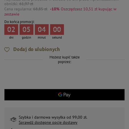
obniżki:
61,97 zł
Cena regularna:
68,85 zł
-10%
Oszczędzasz 10,51 zł
kupując w
zestawie
Do końca promocji:
02
05
04
00
dni
godzin
minut
sekund
Dodaj do ulubionych
Możesz kupić także
poprzez:
Szybka i darmowa wysyłka od 99,00 zł.
Sprawdź dostępne opcje dostawy