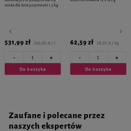
automatyczne podajnik karmy
kota mix smaków 12 x 185 g
miska dla kota pojemność 1,2 kg
531,99 zł
62,59 zł
266,00 zł / l
28,20 zł / kg
-
-
+
+
Do koszyka
Do koszyka
Zaufane i polecane przez
naszych ekspertów