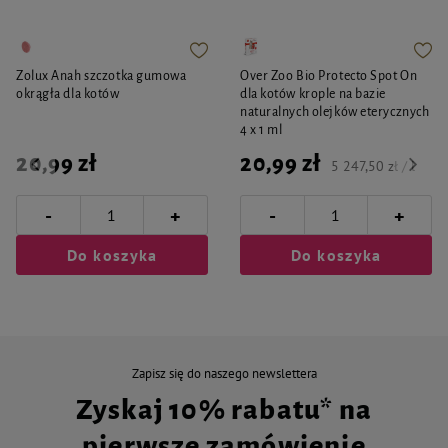
Zolux Anah szczotka gumowa
Over Zoo Bio Protecto Spot On
okrągła dla kotów
dla kotów krople na bazie
naturalnych olejków eterycznych
4 x 1 ml
20,99 zł
20,99 zł
5 247,50 zł / l
-
-
+
+
Do koszyka
Do koszyka
Zapisz się do naszego newslettera
Zyskaj 10% rabatu* na
pierwsze zamówienie