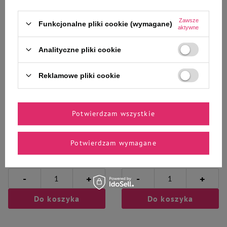
Zawsze
Funkcjonalne pliki cookie (wymagane)
aktywne
Wybrane specjalnie dla
Analityczne pliki cookie
Ciebie i Twojego czworonoga
Reklamowe pliki cookie
Mokra karma dla kota jagnięcina
Mokra karma dla kota jeleń z
Potwierdzam wszystkie
z królikiem i nagietkiem Dolina
cielęciną i koprem włoskim
Noteci Superfood Pasztet & Filet
Dolina Noteci Superfood Pasztet
185 g
& Filet 185 g
Potwierdzam wymagane
8,94 zł
8,94 zł
48,32 zł / kg
48,32 zł / kg
-
-
+
+
Do koszyka
Do koszyka