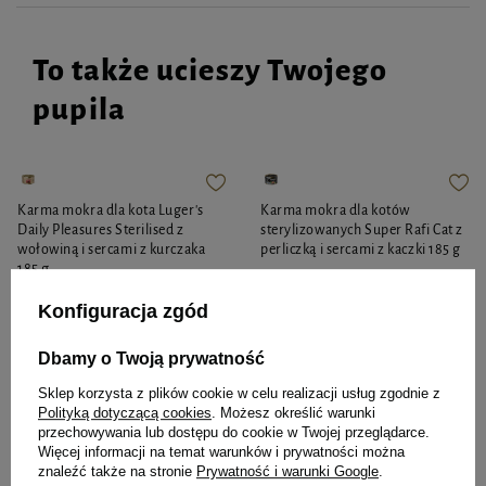
To także ucieszy Twojego
pupila
Karma mokra dla kota Luger's
Karma mokra dla kotów
Daily Pleasures Sterilised z
sterylizowanych Super Rafi Cat z
wołowiną i sercami z kurczaka
perliczką i sercami z kaczki 185 g
185 g
6,04 zł
3,95 zł
32,65 zł / kg
21,35 zł / kg
Konfiguracja zgód
-
-
+
+
Dbamy o Twoją prywatność
Sklep korzysta z plików cookie w celu realizacji usług zgodnie z
Do koszyka
Do koszyka
Polityką dotyczącą cookies
. Możesz określić warunki
przechowywania lub dostępu do cookie w Twojej przeglądarce.
Więcej informacji na temat warunków i prywatności można
znaleźć także na stronie
Prywatność i warunki Google
.