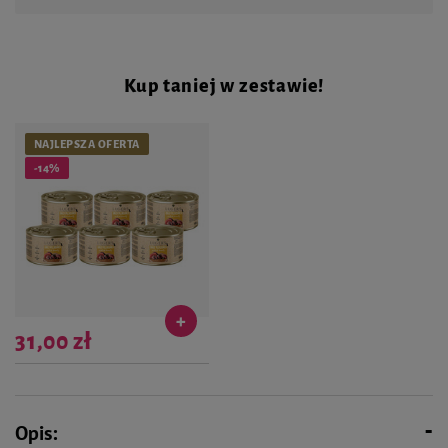
Kup taniej w zestawie!
NAJLEPSZA OFERTA
-14%
31,00 zł
Najniższa cena produktu w okresie 30
dni przed wprowadzeniem obniżki:
30,99 zł
Cena regularna:
36,24 zł
-10%
Opis: