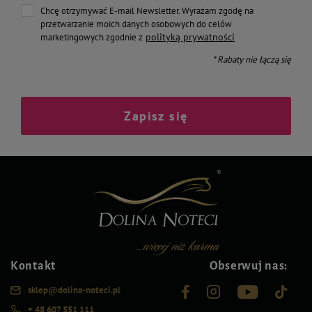
Chcę otrzymywać E-mail Newsletter. Wyrażam zgodę na
przetwarzanie moich danych osobowych do celów
polityką prywatności
marketingowych zgodnie z
* Rabaty nie łączą się
Zapisz się
Kontakt
Obserwuj nas:
sklep@dolina-noteci.pl
+ 48 607 551 111