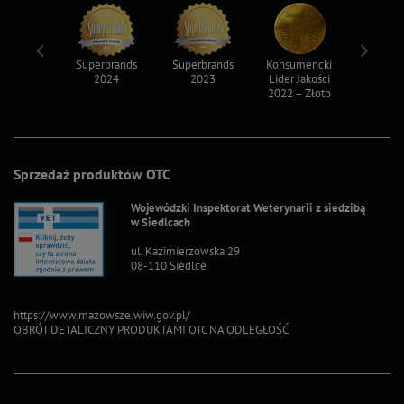
ksy 2022
Superbrands
Superbrands
Konsumencki
Konsum
2024
2023
Lider Jakości
Lider Ja
2022 – Złoto
2022 – S
Sprzedaż produktów OTC
Wojewódzki Inspektorat Weterynarii z siedzibą
w Siedlcach
ul. Kazimierzowska 29
08-110 Siedlce
https://www.mazowsze.wiw.gov.pl/
OBRÓT DETALICZNY PRODUKTAMI OTC NA ODLEGŁOŚĆ