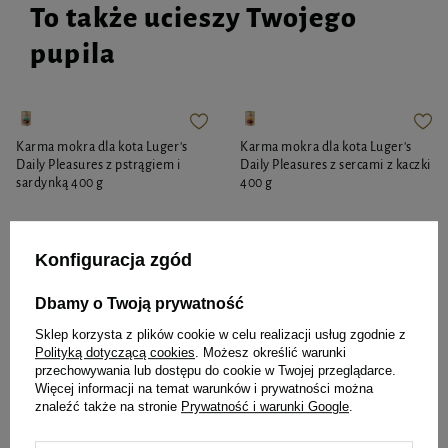
To także ucieszy Twojego
pupila
Karma mokra dla kota Luger's
Karma mokra dla kota Luger's
Daily Pleasures z pstrągiem i
Daily Pleasures z sercami z kaczki
sardynką 400 g
400 g
Konfiguracja zgód
7,88 zł
7,88 zł
19,70 zł / kg
19,70 zł / kg
Dbamy o Twoją prywatność
-
-
+
+
Sklep korzysta z plików cookie w celu realizacji usług zgodnie z
Polityką dotyczącą cookies
. Możesz określić warunki
Do koszyka
Do koszyka
przechowywania lub dostępu do cookie w Twojej przeglądarce.
Więcej informacji na temat warunków i prywatności można
znaleźć także na stronie
Prywatność i warunki Google
.