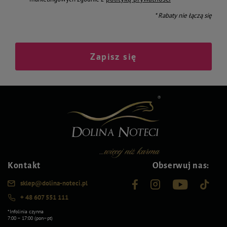
* Rabaty nie łączą się
Zapisz się
Kontakt
Obserwuj nas:
sklep@dolina-noteci.pl
+ 48 607 551 111
*Infolinia czynna
7:00 – 17:00 (pon–pt)