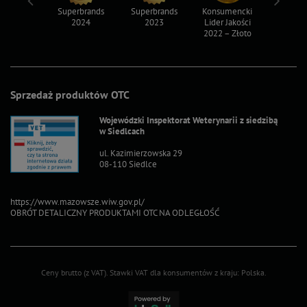
ksy 2022
Superbrands
Superbrands
Konsumencki
Konsum
2024
2023
Lider Jakości
Lider Ja
2022 – Złoto
2022 – S
Sprzedaż produktów OTC
Wojewódzki Inspektorat Weterynarii z siedzibą
w Siedlcach
ul. Kazimierzowska 29
08-110 Siedlce
https://www.mazowsze.wiw.gov.pl/
OBRÓT DETALICZNY PRODUKTAMI OTC NA ODLEGŁOŚĆ
Ceny brutto (z VAT).
Stawki VAT dla konsumentów z kraju:
Polska
.